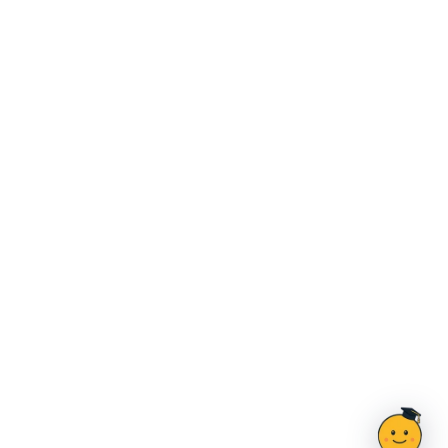
Ahoj, jsem Doučík
×
poradím ti 👋