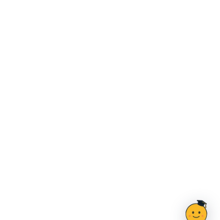
Ahoj, jsem Doučík
×
poradím ti 👋