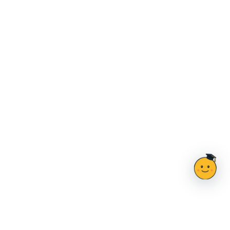
Ahoj, jsem Doučík
×
poradím ti 👋