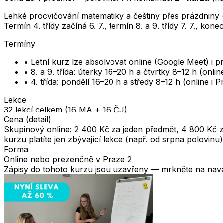
Lehké procvičování matematiky a češtiny přes prázdniny
Termín 4. třídy začíná 6. 7., termín 8. a 9. třídy 7. 7., kon
Termíny
•
Letní kurz lze absolvovat online (Google Meet) i 
•
8. a 9. třída: úterky 16–20 h a čtvrtky 8–12 h (onli
•
4. třída: pondělí 16–20 h a středy 8–12 h (online i 
Lekce
32 lekcí celkem (16 MA + 16 ČJ)
Cena (detail)
Skupinový online: 2 400 Kč za jeden předmět, 4 800 Kč z
kurzu platíte jen zbývající lekce (např. od srpna polovinu
Forma
Online nebo prezenčně v Praze 2
Zápisy do tohoto kurzu jsou uzavřeny — mrkněte na navaz