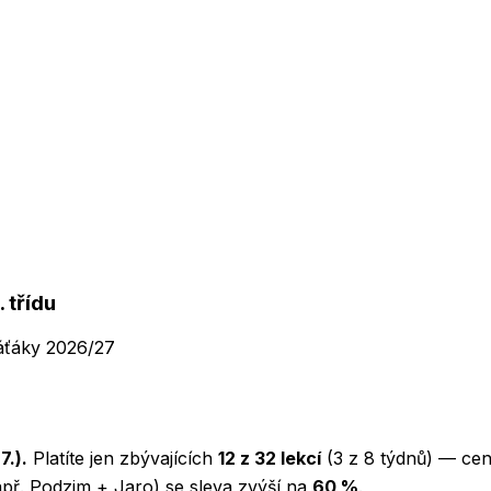
 třídu
áťáky 2026/27
7.)
.
Platíte jen zbývajících
12
z
32
lekcí
(
3
z
8
týdnů) — cena
př. Podzim + Jaro) se sleva zvýší na
60 %
.