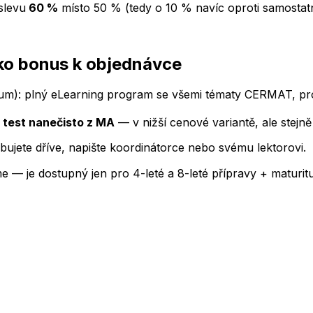
slevu
60 %
místo 50 % (tedy o 10 % navíc oproti samosta
o bonus k objednávce
zium): plný eLearning program se všemi tématy CERMAT, p
1 test nanečisto z MA
— v nižší cenové variantě, ale stej
bujete dříve, napište koordinátorce nebo svému lektorovi.
 — je dostupný jen pro 4-leté a 8-leté přípravy + maturitu