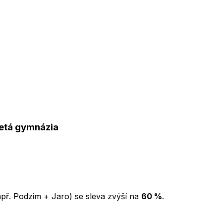
letá gymnázia
př. Podzim + Jaro) se sleva zvýší na
60 %
.