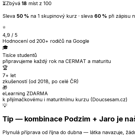
⏳
Zbývá
18
míst z
100
Sleva
50 %
na 1 skupinový kurz · sleva
60 %
při zápisu n
⭐
4,9 / 5
Hodnocení od 200+ rodičů na Google
🎓
Tisíce studentů
připravujeme každý rok na CERMAT a maturitu
🏆
7+ let
zkušeností (od 2018, po celé ČR)
🎁
eLearning ZDARMA
k přijímačkovému i maturitnímu kurzu (Doucsesam.cz)
💡
Tip — kombinace Podzim + Jaro je na
Plynulá příprava od října do dubna — látka navazuje, žá