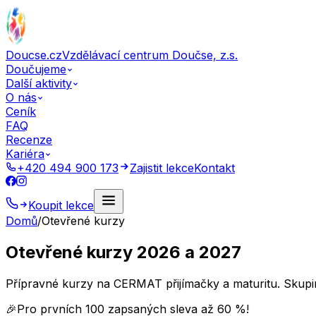
Doucse.cz
Vzdělávací centrum Doučse, z.s.
Doučujeme
Další aktivity
O nás
Ceník
FAQ
Recenze
Kariéra
+420 494 900 173
Zajistit lekce
Kontakt
Koupit lekce
Domů
/
Otevřené kurzy
Otevřené kurzy 2026 a 2027
Přípravné kurzy na CERMAT přijímačky a maturitu. Skupin
🎉
Pro prvních 100 zapsaných sleva až 60 %!