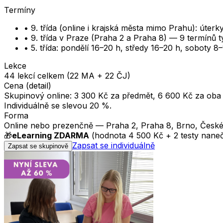
Termíny
•
9. třída (online i krajská města mimo Prahu): úterk
•
9. třída v Praze (Praha 2 a Praha 8) — 9 termínů
•
5. třída: pondělí 16–20 h, středy 16–20 h, soboty 8–
Lekce
44 lekcí celkem (22 MA + 22 ČJ)
Cena (detail)
Skupinový online: 3 300 Kč za předmět, 6 600 Kč za oba 
Individuálně se slevou 20 %.
Forma
Online nebo prezenčně — Praha 2, Praha 8, Brno, České B
🎁
eLearning ZDARMA
(hodnota 4 500 Kč + 2 testy naneč
Zapsat se individuálně
Zapsat se skupinově