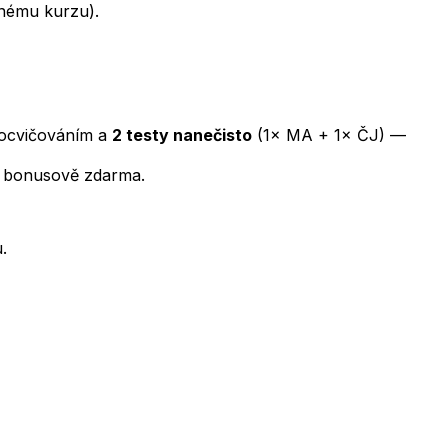
tnému kurzu).
rocvičováním a
2 testy nanečisto
(1× MA + 1× ČJ) —
ně bonusově zdarma.
.