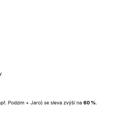
y
př. Podzim + Jaro) se sleva zvýší na
60 %
.