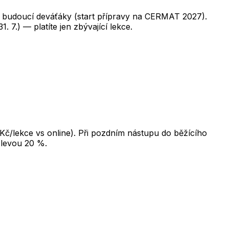
k budoucí deváťáky (start přípravy na CERMAT 2027).
1. 7.) — platíte jen zbývající lekce.
Kč/lekce vs online). Při pozdním nástupu do běžícího
 slevou 20 %.