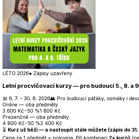
LÉTO 2026
● Zápisy uzavřeny
Letní procvičovací kurzy — pro budoucí 5., 8. a 9.
📅
6. 7. – 30. 8. 2026
👥
Pro budoucí páťáky, osmáky i dev
Online — oba předměty
3 600
Kč
−50 %
1 800
Kč
Prezenčně — oba předměty
4 800
Kč
−50 %
2 400
Kč
⏳
Kurz už běží — a nastoupit stále můžete
(zápis do 31. 
Cena za 1 předmět = polovina. Při kombinaci
2+ kurzů
(na