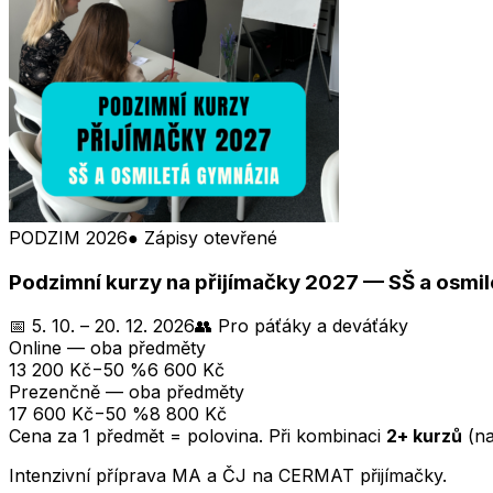
PODZIM 2026
● Zápisy otevřené
Podzimní kurzy na přijímačky 2027 — SŠ a osmi
📅
5. 10. – 20. 12. 2026
👥
Pro páťáky a deváťáky
Online — oba předměty
13 200
Kč
−50 %
6 600
Kč
Prezenčně — oba předměty
17 600
Kč
−50 %
8 800
Kč
Cena za 1 předmět = polovina. Při kombinaci
2+ kurzů
(na
Intenzivní příprava MA a ČJ na CERMAT přijímačky.