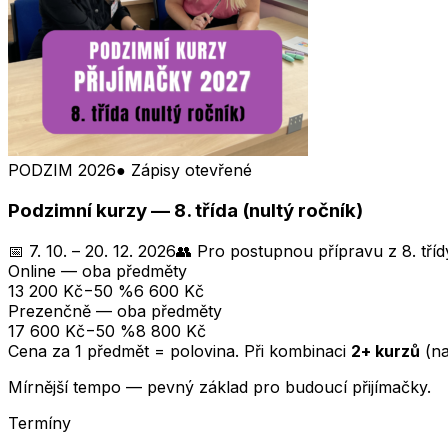
PODZIM 2026
● Zápisy otevřené
Podzimní kurzy — 8. třída (nultý ročník)
📅
7. 10. – 20. 12. 2026
👥
Pro postupnou přípravu z 8. tříd
Online — oba předměty
13 200
Kč
−50 %
6 600
Kč
Prezenčně — oba předměty
17 600
Kč
−50 %
8 800
Kč
Cena za 1 předmět = polovina. Při kombinaci
2+ kurzů
(na
Mírnější tempo — pevný základ pro budoucí přijímačky.
Termíny