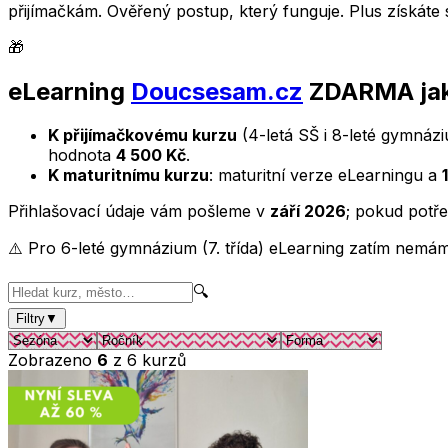
přijímačkám. Ověřený postup, který funguje. Plus získáte 
🎁
eLearning
Doucsesam.cz
ZDARMA jak
K přijímačkovému kurzu
(4-letá SŠ i 8-leté gymná
hodnota
4 500 Kč
.
K maturitnímu kurzu
: maturitní verze eLearningu a
Přihlašovací údaje vám pošleme v
září 2026
; pokud potře
⚠️ Pro 6-leté gymnázium (7. třída) eLearning zatím nemáme
🔍
Filtry
▼
Zobrazeno
6
z
6
kurzů