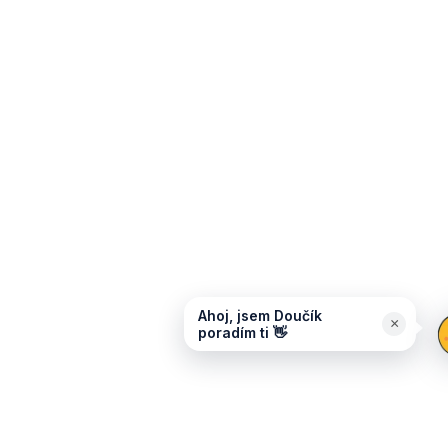
Ahoj, jsem Doučík
×
poradím ti 👋