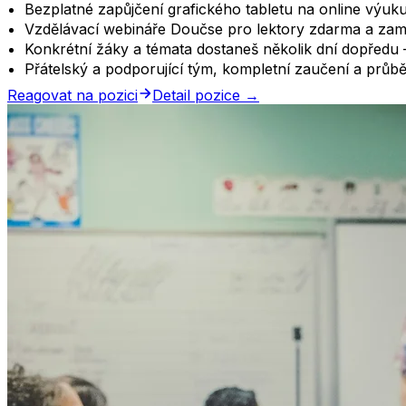
Bezplatné zapůjčení grafického tabletu na online výuku
Vzdělávací webináře Doučse pro lektory zdarma a zam
Konkrétní žáky a témata dostaneš několik dní dopředu –
Přátelský a podporující tým, kompletní zaučení a prů
Reagovat na pozici
Detail pozice →