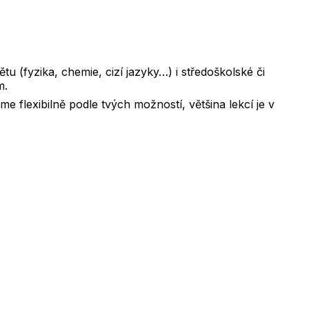
u (fyzika, chemie, cizí jazyky…) i středoškolské či
m.
me flexibilně podle tvých možností, většina lekcí je v