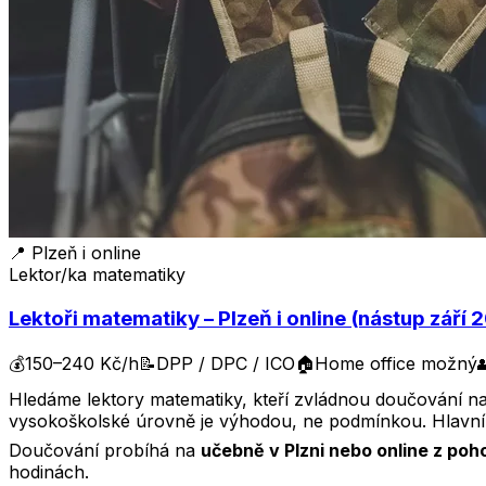
📍
Plzeň i online
Lektor/ka matematiky
Lektoři matematiky – Plzeň i online (nástup září 
💰
150–240 Kč/h
📝
DPP / DPC / ICO
🏠
Home office možný

Hledáme lektory matematiky, kteří zvládnou doučování na ú
vysokoškolské úrovně je výhodou, ne podmínkou. Hlavní j
Doučování probíhá na
učebně v Plzni nebo online z poh
hodinách.