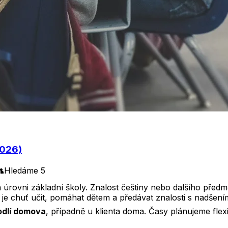
2026)

Hledáme
5
rovni základní školy. Znalost češtiny nebo dalšího předmět
e chuť učit, pomáhat dětem a předávat znalosti s nadšení
odlí domova
, případně u klienta doma. Časy plánujeme flexi