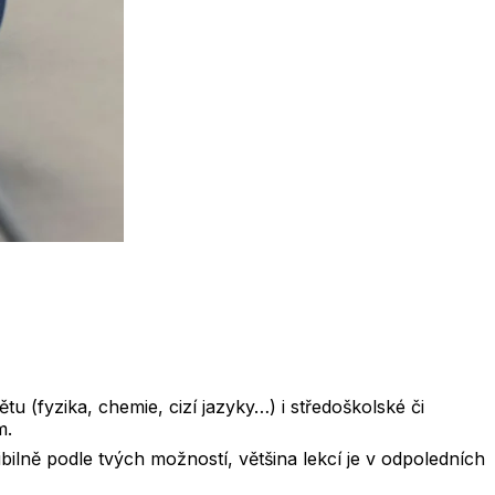
u (fyzika, chemie, cizí jazyky…) i středoškolské či
m.
bilně podle tvých možností, většina lekcí je v odpoledních