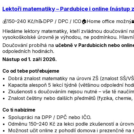
Lektoři matematiky – Pardubice i online (nástup 
💰
150–240 Kč/h
📝
DPP / DPC / ICO
🏠
Home office možný

Hledáme lektory matematiky, kteří zvládnou doučování na ú
vysokoškolské úrovně je výhodou, ne podmínkou. Hlavní j
Doučování probíhá na
učebně v Pardubicích nebo onlin
odpoledních hodinách.
Nástup od 1. září 2026.
Co od tebe potřebujeme
Dobrá znalost matematiky na úrovni ZŠ (znalost SŠ/VŠ
Kapacita alespoň 5 lekcí týdně (většinou odpolední hodi
Zkušenosti s doučováním nejsou nutné – vše tě naučím
Znalost češtiny nebo dalších předmětů (fyzika, chemie,
Co ti nabízíme
Spolupráci na DPP / DPČ nebo IČO.
Odměnu 150–240 Kč za lekci podle zkušeností a úrovn
Možnost učit online z pohodlí domova i prezenčně na 