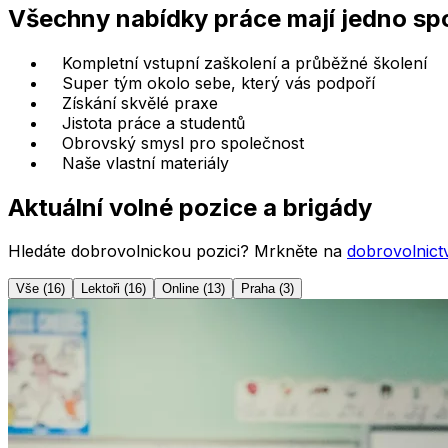
Všechny nabídky práce mají jedno sp
Kompletní vstupní zaškolení a průběžné školení
Super tým okolo sebe, který vás podpoří
Získání skvělé praxe
Jistota práce a studentů
Obrovský smysl pro společnost
Naše vlastní materiály
Aktuální volné pozice a brigády
Hledáte dobrovolnickou pozici? Mrkněte na
dobrovolnict
Vše
(
16
)
Lektoři
(
16
)
Online
(
13
)
Praha
(
3
)