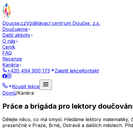
Doucse.cz
Vzdělávací centrum Doučse, z.s.
Doučujeme
Další aktivity
O nás
Ceník
FAQ
Recenze
Kariéra
+420 494 900 173
Zajistit lekce
Kontakt
Koupit lekce
Domů
/
Kariéra
Práce a brigáda pro lektory doučován
Dělejte něco, co má smysl. Hledáme lektory matematiky, če
prezenčně v Praze, Brně, Ostravě a dalších městech. Přid