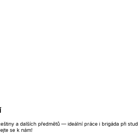
í
štiny a dalších předmětů — ideální práce i brigáda při stu
ejte se k nám!