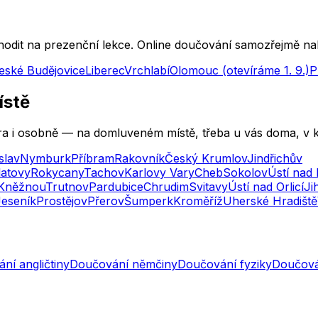
it na prezenční lekce. Online doučování samozřejmě nabí
eské Budějovice
Liberec
Vrchlabí
Olomouc (otevíráme 1. 9.)
P
ístě
ora i osobně — na domluveném místě, třeba u vás doma, v 
slav
Nymburk
Příbram
Rakovník
Český Krumlov
Jindřichův
latovy
Rokycany
Tachov
Karlovy Vary
Cheb
Sokolov
Ústí nad
Kněžnou
Trutnov
Pardubice
Chrudim
Svitavy
Ústí nad Orlicí
Ji
Jeseník
Prostějov
Přerov
Šumperk
Kroměříž
Uherské Hradiště
ní angličtiny
Doučování němčiny
Doučování fyziky
Doučová