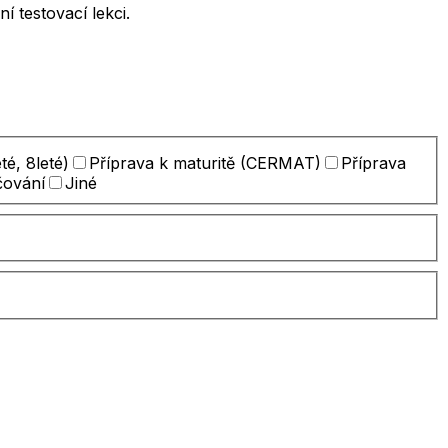
 testovací lekci.
té, 8leté)
Příprava k maturitě (CERMAT)
Příprava
čování
Jiné