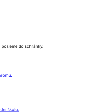
tě pošleme do schránky.
ohromu.
dní školu.