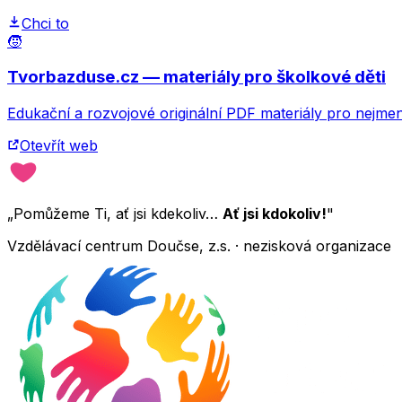
Chci to
🧒
Tvorbazduse.cz — materiály pro školkové děti
Edukační a rozvojové originální PDF materiály pro nejmen
Otevřít web
„Pomůžeme Ti, ať jsi kdekoliv…
Ať jsi kdokoliv!
"
Vzdělávací centrum Doučse, z.s. · nezisková organizace