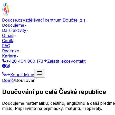
Doucse.cz
Vzdělávací centrum Doučse, z.s.
Doučujeme
Další aktivity
O nás
Ceník
FAQ
Recenze
Kariéra
+420 494 900 173
Zajistit lekce
Kontakt
Koupit lekce
Domů
/
Doučování
Doučování po celé České republice
Doučujeme matematiku, češtinu, angličtinu a další předm
místo. Připravíme na přijímačky, maturitu i reparáty.