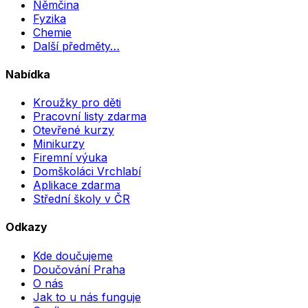
Němčina
Fyzika
Chemie
Další předměty…
Nabídka
Kroužky pro děti
Pracovní listy zdarma
Otevřené kurzy
Minikurzy
Firemní výuka
Domškoláci Vrchlabí
Aplikace zdarma
Střední školy v ČR
Odkazy
Kde doučujeme
Doučování Praha
O nás
Jak to u nás funguje