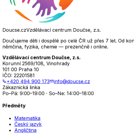
Doucse.cz
Vzdělávací centrum Doučse, z.s.
Doučujeme děti i dospělé po celé ČR už přes 7 let. Od ko
němčina, fyzika, chemie — prezenčně i online.
Vzdělávací centrum Doučse, z.s.
Korunní 2569/108, Vinohrady
101 00 Praha 10
IČO:
22201581
+420 494 900 173
info@doucse.cz
Zákaznická linka
Po–Pá: 9:00–19:00 · So–Ne: 14:00–18:00
Předměty
Matematika
Český jazyk
Angličtina