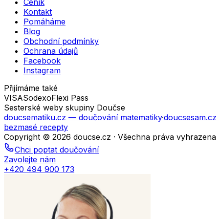
Ceník
Kontakt
Pomáháme
Blog
Obchodní podmínky
Ochrana údajů
Facebook
Instagram
Přijímáme také
VISA
Sodexo
Flexi Pass
Sesterské weby skupiny Doučse
doucsematiku.cz
— doučování matematiky
·
doucsesam.cz
bezmasé recepty
Copyright © 2026 doucse.cz · Všechna práva vyhrazena
Chci poptat doučování
Zavolejte nám
+420 494 900 173