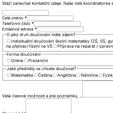
Stačí zanechat kontaktní údaje. Naše milá koordinátorka 
Celé jméno
*
Telefonní číslo
*
Emailová adresa
*
O jaký druh doučování máte zájem?
Individuální doučování školní matematiky (ZŠ, SŠ, g
na přijímací řízení na VŠ
Příprava na reparát / oprav
Forma doučování
Online
Prezenční
Jaké předměty se chcete doučovat?
Matematika
Čeština
Angličtina
Němčina
Fyzik
Vaše časové možnosti a jiné poznámky, ...