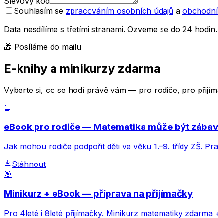
Slevový kód
Souhlasím se
zpracováním osobních údajů
a
obchodní
Data nesdílíme s třetími stranami. Ozveme se do 24 hodin.
🎁 Posíláme do mailu
E-knihy a minikurzy zdarma
Vyberte si, co se hodí právě vám — pro rodiče, pro přij
📘
eBook pro rodiče — Matematika může být zába
Jak mohou rodiče podpořit děti ve věku 1.–9. třídy ZŠ. Pr
Stáhnout
🎯
Minikurz + eBook — příprava na přijímačky
Pro 4leté i 8leté přijímačky. Minikurz matematiky zdarma 