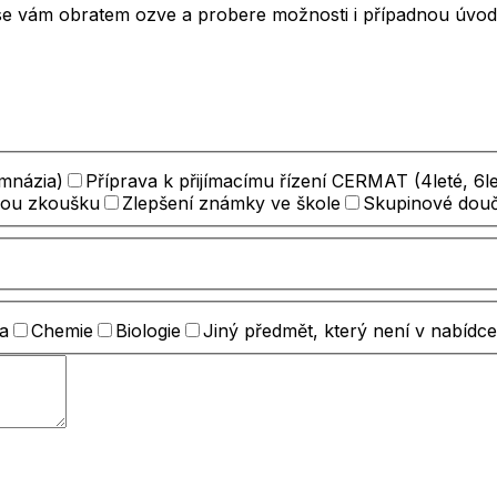
se vám obratem ozve a probere možnosti i případnou úvodní
ymnázia)
Příprava k přijímacímu řízení CERMAT (4leté, 6le
nou zkoušku
Zlepšení známky ve škole
Skupinové dou
a
Chemie
Biologie
Jiný předmět, který není v nabídce