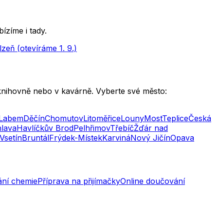
zíme i tady.
lzeň (otevíráme 1. 9.)
knihovně nebo v kavárně. Vyberte své město:
 Labem
Děčín
Chomutov
Litoměřice
Louny
Most
Teplice
Česká
hlava
Havlíčkův Brod
Pelhřimov
Třebíč
Žďár nad
Vsetín
Bruntál
Frýdek-Místek
Karviná
Nový Jičín
Opava
ní chemie
Příprava na přijímačky
Online doučování