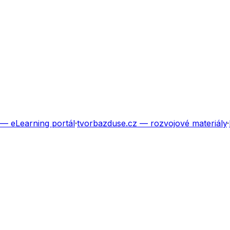
— eLearning portál
·
tvorbazduse.cz
— rozvojové materiály
·