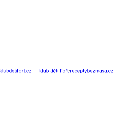
klubdetifort.cz
— klub dětí Fořt
·
receptybezmasa.cz
—