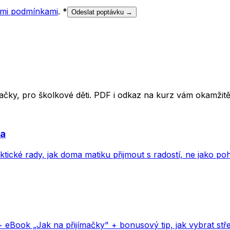
mi podmínkami
.
*
Odeslat poptávku →
ímačky, pro školkové děti. PDF i odkaz na kurz vám okamži
va
aktické rady, jak doma matiku přijmout s radostí, ne jako p
+ eBook „Jak na přijímačky" + bonusový tip, jak vybrat stře