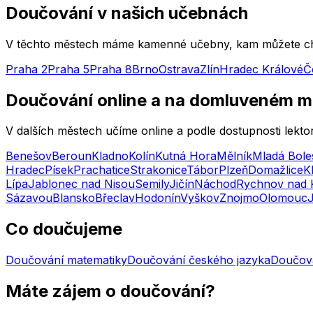
Doučování v našich učebnách
V těchto městech máme kamenné učebny, kam můžete chod
Praha 2
Praha 5
Praha 8
Brno
Ostrava
Zlín
Hradec Králové
Č
Doučování online a na domluveném m
V dalších městech učíme online a podle dostupnosti lekt
Benešov
Beroun
Kladno
Kolín
Kutná Hora
Mělník
Mladá Bole
Hradec
Písek
Prachatice
Strakonice
Tábor
Plzeň
Domažlice
K
Lípa
Jablonec nad Nisou
Semily
Jičín
Náchod
Rychnov nad 
Sázavou
Blansko
Břeclav
Hodonín
Vyškov
Znojmo
Olomouc
Co doučujeme
Doučování matematiky
Doučování českého jazyka
Doučová
Máte zájem o doučování?