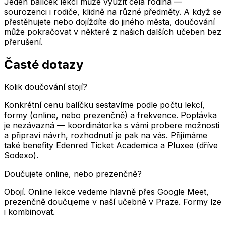
Jeden balíček lekcí může využít celá rodina —
sourozenci i rodiče, klidně na různé předměty. A když se
přestěhujete nebo dojíždíte do jiného města, doučování
může pokračovat v některé z našich dalších učeben bez
přerušení.
Časté dotazy
Kolik doučování stojí?
Konkrétní cenu balíčku sestavíme podle počtu lekcí,
formy (online, nebo prezenčně) a frekvence. Poptávka
je nezávazná — koordinátorka s vámi probere možnosti
a připraví návrh, rozhodnutí je pak na vás. Přijímáme
také benefity Edenred Ticket Academica a Pluxee (dříve
Sodexo).
Doučujete online, nebo prezenčně?
Obojí. Online lekce vedeme hlavně přes Google Meet,
prezenčně doučujeme v naší učebně
v
Praze
. Formy lze
i kombinovat.