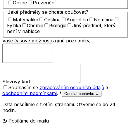
Online
Prezenční
Jaké předměty se chcete doučovat?
Matematika
Čeština
Angličtina
Němčina
Fyzika
Chemie
Biologie
Jiný předmět, který
není v nabídce
Vaše časové možnosti a jiné poznámky, ...
Slevový kód
Souhlasím se
zpracováním osobních údajů
a
obchodními podmínkami
.
*
Odeslat poptávku →
Data nesdílíme s třetími stranami. Ozveme se do 24
hodin.
🎁 Posíláme do mailu