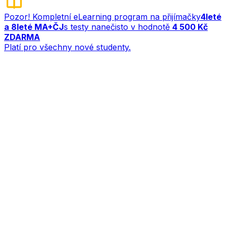
Pozor! Kompletní eLearning program na přijímačky
4leté
a 8leté MA+ČJ
s testy nanečisto v hodnotě
4 500 Kč
ZDARMA
Platí pro všechny nové studenty.