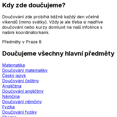
Kdy zde doučujeme?
Doučování zde probíhá běžně každý den včetně
víkendů (mimo svátky). Vždy je ale třeba si nejdříve
doučování nebo kurzy domluvit na naší infolince s
našimi koordinátorkami.
Předměty v
Praze 8
Doučujeme všechny hlavní předměty
Matematika
Doučování
matematiky
Český jazyk
Doučování
češtiny
Angličtina
Doučování
angličtiny
Němčina
Doučování
němčiny
Fyzika
Doučování
fyziky