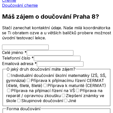
Chemie
Doučování
chemie
Máš zájem o doučování
Praha 8
?
Stačí zanechat kontaktní údaje. Naše milá koordinátorka
se Ti obratem ozve a u větších balíčků probere možnost
úvodní testovací lekce.
Celé jméno
*
Telefonní číslo
*
Emailová adresa
*
O jaký druh doučování máte zájem?
Individuální doučování školní matematiky (ZŠ, SŠ,
gymnázia)
Příprava k přijímacímu řízení CERMAT
(4leté, 6leté, 8leté)
Příprava k maturitě (CERMAT)
Příprava na přijímací řízení na VŠ
Příprava na
reparát / opravnou zkoušku
Zlepšení známky ve
škole
Skupinové doučování
Jiné
Forma doučování