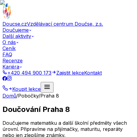
Doucse.cz
Vzdělávací centrum Doučse, z.s.
Doučujeme
Další aktivity
O nás
Ceník
FAQ
Recenze
Kariéra
+420 494 900 173
Zajistit lekce
Kontakt
Koupit lekce
Domů
/
Pobočky
/
Praha 8
Doučování Praha 8
Doučujeme matematiku a další školní předměty všech
úrovní. Připravíme na přijímačky, maturitu, reparáty
nebo jen zlepšíme známky.