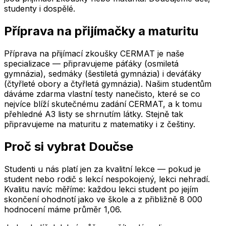
studenty i dospělé.
Příprava na přijímačky a maturitu
Příprava na přijímací zkoušky CERMAT je naše
specializace — připravujeme páťáky (osmiletá
gymnázia), sedmáky (šestiletá gymnázia) i deváťáky
(čtyřleté obory a čtyřletá gymnázia). Našim studentům
dáváme zdarma vlastní testy nanečisto, které se co
nejvíce blíží skutečnému zadání CERMAT, a k tomu
přehledné A3 listy se shrnutím látky. Stejně tak
připravujeme na maturitu z matematiky i z češtiny.
Proč si vybrat Doučse
Studenti u nás platí jen za kvalitní lekce — pokud je
student nebo rodič s lekcí nespokojený, lekci nehradí.
Kvalitu navíc měříme: každou lekci student po jejím
skončení ohodnotí jako ve škole a z přibližně 8 000
hodnocení máme průměr 1,06.