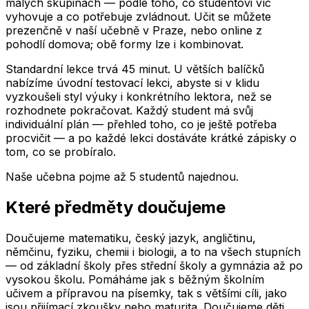
malých skupinách — podle toho, co studentovi víc
vyhovuje a co potřebuje zvládnout. Učit se můžete
prezenčně v naší učebně
v
Praze
, nebo online z
pohodlí domova; obě formy lze i kombinovat.
Standardní lekce trvá 45 minut. U větších balíčků
nabízíme úvodní testovací lekci, abyste si v klidu
vyzkoušeli styl výuky i konkrétního lektora, než se
rozhodnete pokračovat. Každý student má svůj
individuální plán — přehled toho, co je ještě potřeba
procvičit — a po každé lekci dostáváte krátké zápisky o
tom, co se probíralo.
Naše učebna pojme až
5
studentů najednou.
Které předměty doučujeme
Doučujeme matematiku, český jazyk, angličtinu,
němčinu, fyziku, chemii i biologii, a to na všech stupních
— od základní školy přes střední školy a gymnázia až po
vysokou školu. Pomáháme jak s běžným školním
učivem a přípravou na písemky, tak s většími cíli, jako
jsou přijímací zkoušky nebo maturita. Doučujeme děti,