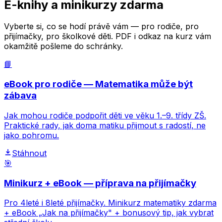
E-knihy a minikurzy zdarma
Vyberte si, co se hodí právě vám — pro rodiče, pro
přijímačky, pro školkové děti. PDF i odkaz na kurz vám
okamžitě pošleme do schránky.
📘
eBook pro rodiče — Matematika může být
zábava
Jak mohou rodiče podpořit děti ve věku 1.–9. třídy ZŠ.
Praktické rady, jak doma matiku přijmout s radostí, ne
jako pohromu.
Stáhnout
🎯
Minikurz + eBook — příprava na přijímačky
Pro 4leté i 8leté přijímačky. Minikurz matematiky zdarma
+ eBook „Jak na přijímačky" + bonusový tip, jak vybrat