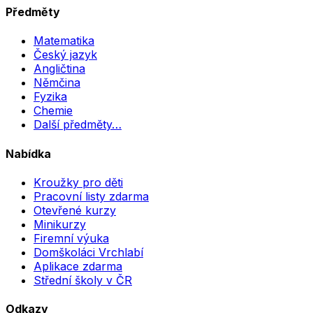
Předměty
Matematika
Český jazyk
Angličtina
Němčina
Fyzika
Chemie
Další předměty…
Nabídka
Kroužky pro děti
Pracovní listy zdarma
Otevřené kurzy
Minikurzy
Firemní výuka
Domškoláci Vrchlabí
Aplikace zdarma
Střední školy v ČR
Odkazy