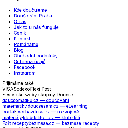
Kde doučujeme
Doučování Praha
O nás
Jak to u nás funguje
Ceník
Kontakt
Pomáháme
Blog
Obchodní podmínky
Ochrana údajů
Facebook
Instagram
Přijímáme také
VISA
Sodexo
Flexi Pass
Sesterské weby skupiny Doučse
doucsematiku.cz
— doučování
matematiky
·
doucsesam.cz
— eLearning
portál
·
tvorbazduse.cz
— rozvojové
materiály
·
klubdetifort.cz
— klub dětí
Fořt
·
receptybezmasa.cz
— bezmasé recepty