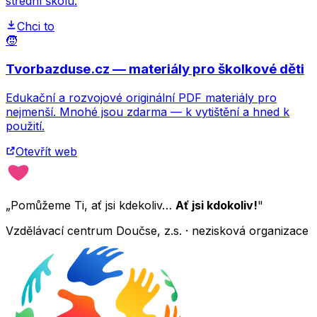
střední školu.
Chci to
🧒
Tvorbazduse.cz — materiály pro školkové děti
Edukační a rozvojové originální PDF materiály pro
nejmenší. Mnohé jsou zdarma — k vytištění a hned k
použití.
Otevřít web
„Pomůžeme Ti, ať jsi kdekoliv…
Ať jsi kdokoliv!
"
Vzdělávací centrum Doučse, z.s. · nezisková organizace