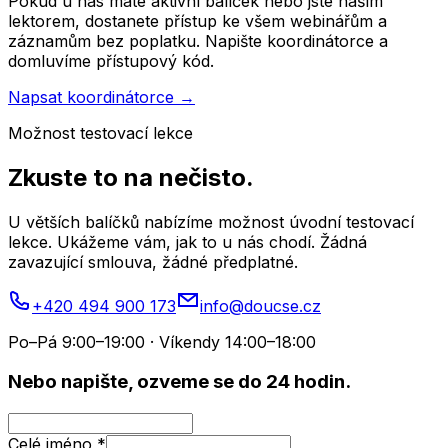
Pokud u nás máte aktivní balíček nebo jste naším
lektorem, dostanete přístup ke všem webinářům a
záznamům bez poplatku. Napište koordinátorce a
domluvíme přístupový kód.
Napsat koordinátorce →
Možnost testovací lekce
Zkuste to na nečisto.
U větších balíčků nabízíme možnost úvodní testovací
lekce. Ukážeme vám, jak to u nás chodí. Žádná
zavazující smlouva, žádné předplatné.
+420 494 900 173
info@doucse.cz
Po–Pá 9:00–19:00 · Víkendy 14:00–18:00
Nebo napište, ozveme se do 24 hodin.
Celé jméno
*