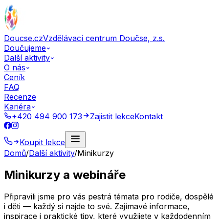
Doucse.cz
Vzdělávací centrum Doučse, z.s.
Doučujeme
Další aktivity
O nás
Ceník
FAQ
Recenze
Kariéra
+420 494 900 173
Zajistit lekce
Kontakt
Koupit lekce
Domů
/
Další aktivity
/
Minikurzy
Minikurzy a webináře
Připravili jsme pro vás pestrá témata pro rodiče, dospělé
i děti — každý si najde to své. Zajímavé informace,
inspirace i praktické tipy, které využijete v každodenním