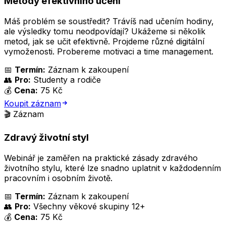
Metody efektivního učení
Máš problém se soustředit? Trávíš nad učením hodiny,
ale výsledky tomu neodpovídají? Ukážeme si několik
metod, jak se učit efektivně. Projdeme různé digitální
vymoženosti. Probereme motivaci a time management.
📅
Termín:
Záznam k zakoupení
👥
Pro:
Studenty a rodiče
💰
Cena:
75 Kč
Koupit záznam
🎬 Záznam
Zdravý životní styl
Webinář je zaměřen na praktické zásady zdravého
životního stylu, které lze snadno uplatnit v každodenním
pracovním i osobním životě.
📅
Termín:
Záznam k zakoupení
👥
Pro:
Všechny věkové skupiny 12+
💰
Cena:
75 Kč