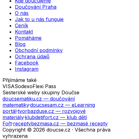
Kde doučujeme
Doučování Praha
O nás
Jak to u nás funguje
Ceník
Kontakt
Pomáháme
Blog
Obchodní podmínky
Ochrana údajů
Facebook
Instagram
Přijímáme také
VISA
Sodexo
Flexi Pass
Sesterské weby skupiny Doučse
doucsematiku.cz
— doučování
matematiky
·
doucsesam.cz
— eLearning
portál
·
tvorbazduse.cz
— rozvojové
materiály
·
klubdetifort.cz
— klub dětí
Fořt
·
receptybezmasa.cz
— bezmasé recepty
Copyright © 2026 doucse.cz · Všechna práva
vyhrazena