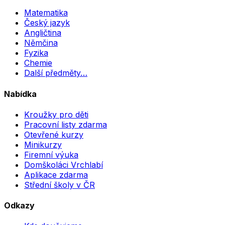
Matematika
Český jazyk
Angličtina
Němčina
Fyzika
Chemie
Další předměty…
Nabídka
Kroužky pro děti
Pracovní listy zdarma
Otevřené kurzy
Minikurzy
Firemní výuka
Domškoláci Vrchlabí
Aplikace zdarma
Střední školy v ČR
Odkazy