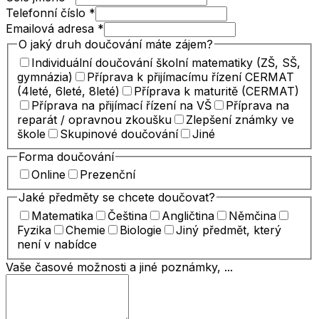
Telefonní číslo
*
Emailová adresa
*
O jaký druh doučování máte zájem?
Individuální doučování školní matematiky (ZŠ, SŠ,
gymnázia)
Příprava k přijímacímu řízení CERMAT
(4leté, 6leté, 8leté)
Příprava k maturitě (CERMAT)
Příprava na přijímací řízení na VŠ
Příprava na
reparát / opravnou zkoušku
Zlepšení známky ve
škole
Skupinové doučování
Jiné
Forma doučování
Online
Prezenční
Jaké předměty se chcete doučovat?
Matematika
Čeština
Angličtina
Němčina
Fyzika
Chemie
Biologie
Jiný předmět, který
není v nabídce
Vaše časové možnosti a jiné poznámky, ...