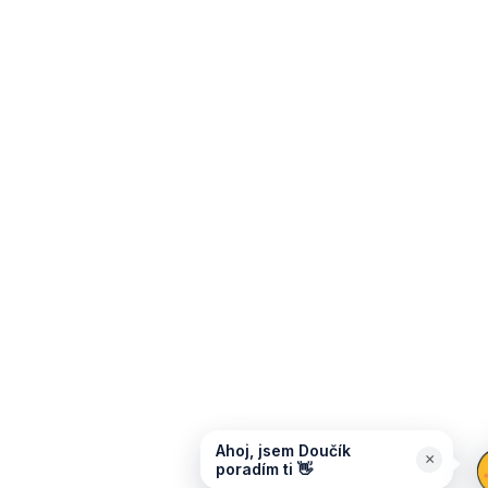
Ahoj, jsem Doučík
×
poradím ti 👋