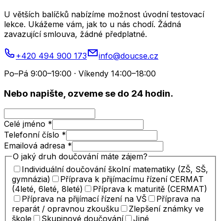
U větších balíčků nabízíme možnost úvodní testovací
lekce. Ukážeme vám, jak to u nás chodí. Žádná
zavazující smlouva, žádné předplatné.
+420 494 900 173
info@doucse.cz
Po–Pá 9:00–19:00 · Víkendy 14:00–18:00
Nebo napište, ozveme se do 24 hodin.
Celé jméno
*
Telefonní číslo
*
Emailová adresa
*
O jaký druh doučování máte zájem?
Individuální doučování školní matematiky (ZŠ, SŠ,
gymnázia)
Příprava k přijímacímu řízení CERMAT
(4leté, 6leté, 8leté)
Příprava k maturitě (CERMAT)
Příprava na přijímací řízení na VŠ
Příprava na
reparát / opravnou zkoušku
Zlepšení známky ve
škole
Skupinové doučování
Jiné