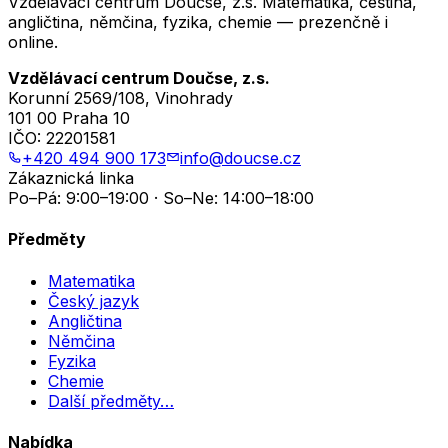
Vzdělávací centrum Doučse, z.s. Matematika, čeština,
angličtina, němčina, fyzika, chemie — prezenčně i
online.
Vzdělávací centrum Doučse, z.s.
Korunní 2569/108, Vinohrady
101 00 Praha 10
IČO:
22201581
+420 494 900 173
info@doucse.cz
Zákaznická linka
Po–Pá: 9:00–19:00 · So–Ne: 14:00–18:00
Předměty
Matematika
Český jazyk
Angličtina
Němčina
Fyzika
Chemie
Další předměty…
Nabídka