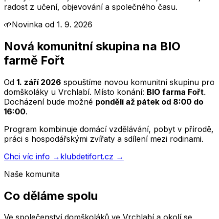
radost z učení, objevování a společného času.
🌱
Novinka od 1. 9. 2026
Nová komunitní skupina na BIO
farmě Fořt
Od
1. září 2026
spouštíme novou komunitní skupinu pro
domškoláky u Vrchlabí. Místo konání:
BIO farma Fořt
.
Docházení bude možné
pondělí až pátek od 8:00 do
16:00
.
Program kombinuje domácí vzdělávání, pobyt v přírodě,
práci s hospodářskými zvířaty a sdílení mezi rodinami.
Chci víc info →
klubdetifort.cz →
Naše komunita
Co děláme spolu
Ve společenství domškoláků ve Vrchlabí a okolí se