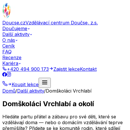
Doucse.cz
Vzdělávací centrum Doučse, z.s.
Doučujeme
Další aktivity
O nás
Ceník
FAQ
Recenze
Kariéra
+420 494 900 173
Zajistit lekce
Kontakt
Koupit lekce
Domů
/
Další aktivity
/
Domškoláci Vrchlabí
Domškoláci Vrchlabí a okolí
Hledáte partu přátel a zábavu pro své děti, které se
vzdělávají doma — nebo o domácím vzdělávání teprve
přemýšlíte? Přidejte se ke komunitě rodin, které sdílejí