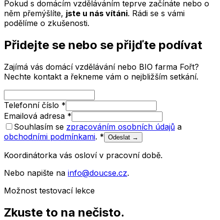
Pokud s domácím vzděláváním teprve začínáte nebo o
něm přemýšlíte,
jste u nás vítáni
. Rádi se s vámi
podělíme o zkušenosti.
Přidejte se nebo se přijďte podívat
Zajímá vás domácí vzdělávání nebo BIO farma Fořt?
Nechte kontakt a řekneme vám o nejbližším setkání.
Telefonní číslo
*
Emailová adresa
*
Souhlasím se
zpracováním osobních údajů
a
obchodními podmínkami
.
*
Odeslat →
Koordinátorka vás osloví v pracovní době.
Nebo napište na
info@doucse.cz
.
Možnost testovací lekce
Zkuste to na nečisto.