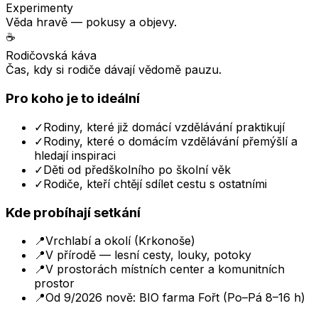
Experimenty
Věda hravě — pokusy a objevy.
☕
Rodičovská káva
Čas, kdy si rodiče dávají vědomě pauzu.
Pro koho je to ideální
✓
Rodiny, které již domácí vzdělávání praktikují
✓
Rodiny, které o domácím vzdělávání přemýšlí a
hledají inspiraci
✓
Děti od předškolního po školní věk
✓
Rodiče, kteří chtějí sdílet cestu s ostatními
Kde probíhají setkání
📍
Vrchlabí a okolí (Krkonoše)
📍
V přírodě — lesní cesty, louky, potoky
📍
V prostorách místních center a komunitních
prostor
📍
Od 9/2026 nově: BIO farma Fořt (Po–Pá 8–16 h)