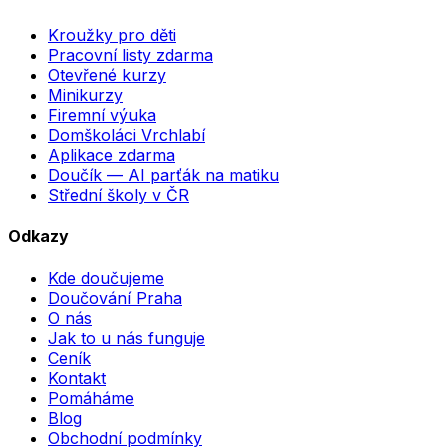
Kroužky pro děti
Pracovní listy zdarma
Otevřené kurzy
Minikurzy
Firemní výuka
Domškoláci Vrchlabí
Aplikace zdarma
Doučík — AI parťák na matiku
Střední školy v ČR
Odkazy
Kde doučujeme
Doučování Praha
O nás
Jak to u nás funguje
Ceník
Kontakt
Pomáháme
Blog
Obchodní podmínky