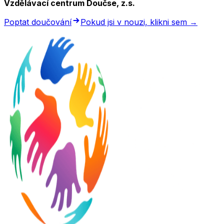
Vzdělávací centrum Doučse, z.s.
Poptat doučování
Pokud jsi v nouzi, klikni sem →