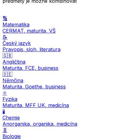
předměty je možné kombinovat
🔢
Matematika
CERMAT, maturita, VŠ
📝
Český jazyk
Pravopis, sloh, literatura
🇬🇧
Angličtina
Maturita, FCE, business
🇩🇪
Němčina
Maturita, Goethe, business
⚛️
Fyzika
Maturita, MFF UK, medicína
🧪
Chemie
Anorganika, organika, medicína
🧬
Biologie