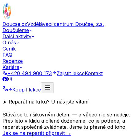
Doucse.cz
Vzdělávací centrum Doučse, z.s.
Doučujeme
Další aktivity
O nás
Ceník
FAQ
Recenze
Kariéra
+420 494 900 173
Zajistit lekce
Kontakt
Koupit lekce
☀️ Reparát na krku? U nás jste vítaní.
Stává se to i šikovným dětem — a vůbec nic se neděje.
Přes léto v klidu a cíleně doženeme, co je potřeba, a
reparát společně zvládnete. Jsme tu přesně od toho.
Jak se na reparát připravit →