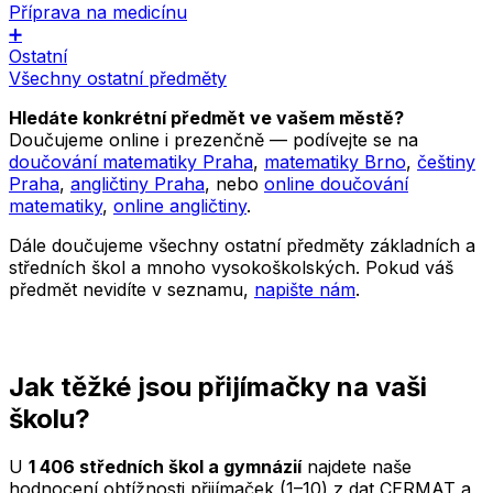
Příprava na medicínu
➕
Ostatní
Všechny ostatní předměty
Hledáte konkrétní předmět ve vašem městě?
Doučujeme online i prezenčně — podívejte se na
doučování matematiky Praha
,
matematiky Brno
,
češtiny
Praha
,
angličtiny Praha
, nebo
online doučování
matematiky
,
online angličtiny
.
Dále doučujeme všechny ostatní předměty základních a
středních škol a mnoho vysokoškolských. Pokud váš
předmět nevidíte v seznamu,
napište nám
.
Jak těžké jsou přijímačky na vaši
školu?
U
1 406 středních škol a gymnázií
najdete naše
hodnocení obtížnosti přijímaček (1–10) z dat CERMAT a