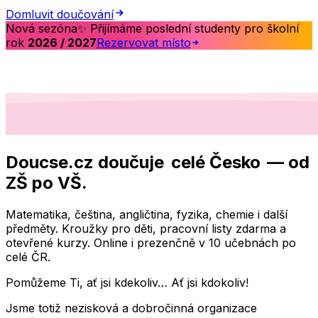
Domluvit doučování
✨
Nová sezóna
Přijímáme poslední studenty pro školní
rok
2026 / 2027
Rezervovat místo
Doucse.cz doučuje
celé Česko
— od
ZŠ po VŠ.
Matematika, čeština, angličtina, fyzika, chemie i další
předměty. Kroužky pro děti, pracovní listy zdarma a
otevřené kurzy. Online i prezenčně v 10 učebnách po
celé ČR.
Pomůžeme Ti, ať jsi kdekoliv… Ať jsi kdokoliv!
Jsme totiž nezisková a dobročinná organizace