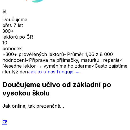
✌️
Doučujeme
přes 7 let
300+
lektorů po ČR
10
poboček
300+ prověřených lektorů
Průměr 1,06 z 8 000
hodnocení
Příprava na přijímačky, maturitu i reparát
Nesedne lektor → vyměníme ho zdarma
Často zajistíme
i tentýž den
Jak to u nás funguje →
Doučujeme učivo od základní po
vysokou školu
Jak online, tak prezenčně…
🎒