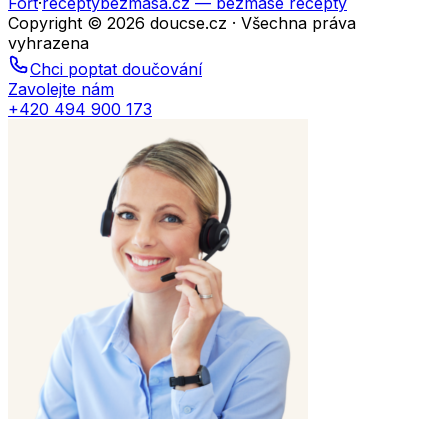
Fořt
·
receptybezmasa.cz
— bezmasé recepty
Copyright © 2026 doucse.cz · Všechna práva
vyhrazena
Chci poptat doučování
Zavolejte nám
+420 494 900 173