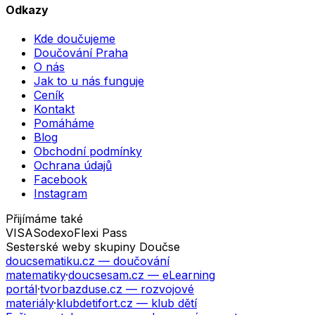
Odkazy
Kde doučujeme
Doučování Praha
O nás
Jak to u nás funguje
Ceník
Kontakt
Pomáháme
Blog
Obchodní podmínky
Ochrana údajů
Facebook
Instagram
Přijímáme také
VISA
Sodexo
Flexi Pass
Sesterské weby skupiny Doučse
doucsematiku.cz
— doučování
matematiky
·
doucsesam.cz
— eLearning
portál
·
tvorbazduse.cz
— rozvojové
materiály
·
klubdetifort.cz
— klub dětí