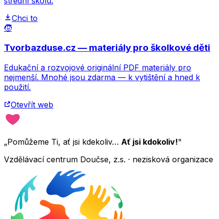
střední školu.
Chci to
🧒
Tvorbazduse.cz — materiály pro školkové děti
Edukační a rozvojové originální PDF materiály pro
nejmenší. Mnohé jsou zdarma — k vytištění a hned k
použití.
Otevřít web
„Pomůžeme Ti, ať jsi kdekoliv…
Ať jsi kdokoliv!
"
Vzdělávací centrum Doučse, z.s. · nezisková organizace