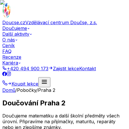
Doucse.cz
Vzdělávací centrum Doučse, z.s.
Doučujeme
Další aktivity
O nás
Ceník
FAQ
Recenze
Kariéra
+420 494 900 173
Zajistit lekce
Kontakt
Koupit lekce
Domů
/
Pobočky
/
Praha 2
Doučování Praha 2
Doučujeme matematiku a další školní předměty všech
úrovní. Připravíme na přijímačky, maturitu, reparáty
nebo jen zlepšíme známky.