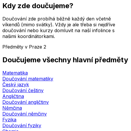
Kdy zde doučujeme?
Doučování zde probíhá běžně každý den včetně
víkendů (mimo svátky). Vždy je ale třeba si nejdříve
doučování nebo kurzy domluvit na naší infolince s
našimi koordinátorkami.
Předměty v
Praze 2
Doučujeme všechny hlavní předměty
Matematika
Doučování
matematiky
Český jazyk
Doučování
češtiny
Angličtina
Doučování
angličtiny
Němčina
Doučování
němčiny
Fyzika
Doučování
fyziky