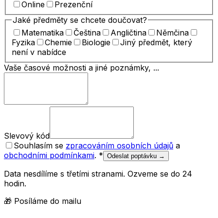
Online
Prezenční
Jaké předměty se chcete doučovat?
Matematika
Čeština
Angličtina
Němčina
Fyzika
Chemie
Biologie
Jiný předmět, který
není v nabídce
Vaše časové možnosti a jiné poznámky, ...
Slevový kód
Souhlasím se
zpracováním osobních údajů
a
obchodními podmínkami
.
*
Odeslat poptávku →
Data nesdílíme s třetími stranami. Ozveme se do 24
hodin.
🎁 Posíláme do mailu