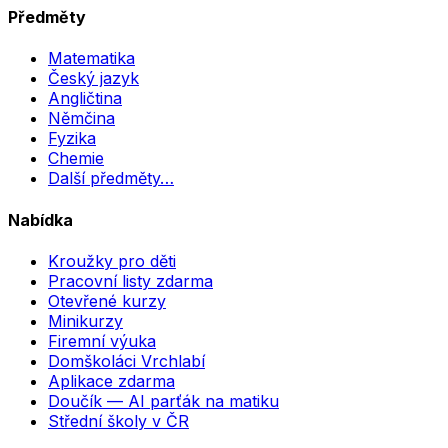
Předměty
Matematika
Český jazyk
Angličtina
Němčina
Fyzika
Chemie
Další předměty…
Nabídka
Kroužky pro děti
Pracovní listy zdarma
Otevřené kurzy
Minikurzy
Firemní výuka
Domškoláci Vrchlabí
Aplikace zdarma
Doučík — AI parťák na matiku
Střední školy v ČR