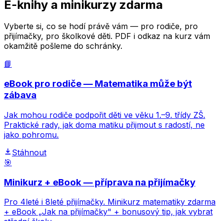
E-knihy a minikurzy zdarma
Vyberte si, co se hodí právě vám — pro rodiče, pro
přijímačky, pro školkové děti. PDF i odkaz na kurz vám
okamžitě pošleme do schránky.
📘
eBook pro rodiče — Matematika může být
zábava
Jak mohou rodiče podpořit děti ve věku 1.–9. třídy ZŠ.
Praktické rady, jak doma matiku přijmout s radostí, ne
jako pohromu.
Stáhnout
🎯
Minikurz + eBook — příprava na přijímačky
Pro 4leté i 8leté přijímačky. Minikurz matematiky zdarma
+ eBook „Jak na přijímačky" + bonusový tip, jak vybrat