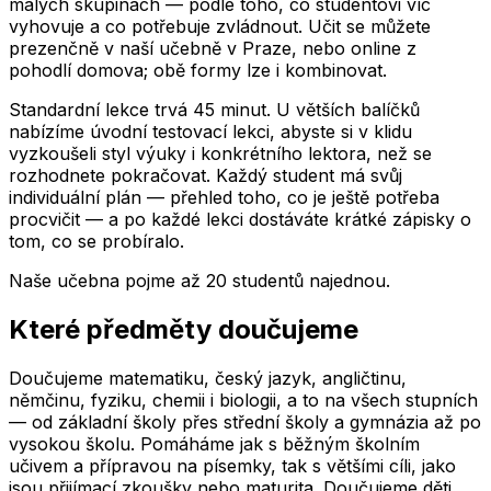
malých skupinách — podle toho, co studentovi víc
vyhovuje a co potřebuje zvládnout. Učit se můžete
prezenčně v naší učebně
v
Praze
, nebo online z
pohodlí domova; obě formy lze i kombinovat.
Standardní lekce trvá 45 minut. U větších balíčků
nabízíme úvodní testovací lekci, abyste si v klidu
vyzkoušeli styl výuky i konkrétního lektora, než se
rozhodnete pokračovat. Každý student má svůj
individuální plán — přehled toho, co je ještě potřeba
procvičit — a po každé lekci dostáváte krátké zápisky o
tom, co se probíralo.
Naše učebna pojme až
20
studentů najednou.
Které předměty doučujeme
Doučujeme matematiku, český jazyk, angličtinu,
němčinu, fyziku, chemii i biologii, a to na všech stupních
— od základní školy přes střední školy a gymnázia až po
vysokou školu. Pomáháme jak s běžným školním
učivem a přípravou na písemky, tak s většími cíli, jako
jsou přijímací zkoušky nebo maturita. Doučujeme děti,