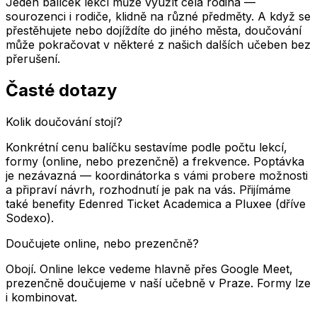
Jeden balíček lekcí může využít celá rodina —
sourozenci i rodiče, klidně na různé předměty. A když se
přestěhujete nebo dojíždíte do jiného města, doučování
může pokračovat v některé z našich dalších učeben bez
přerušení.
Časté dotazy
Kolik doučování stojí?
Konkrétní cenu balíčku sestavíme podle počtu lekcí,
formy (online, nebo prezenčně) a frekvence. Poptávka
je nezávazná — koordinátorka s vámi probere možnosti
a připraví návrh, rozhodnutí je pak na vás. Přijímáme
také benefity Edenred Ticket Academica a Pluxee (dříve
Sodexo).
Doučujete online, nebo prezenčně?
Obojí. Online lekce vedeme hlavně přes Google Meet,
prezenčně doučujeme v naší učebně
v
Praze
. Formy lze
i kombinovat.