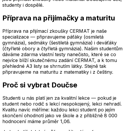
studenty i dospělé.
Příprava na přijímačky a maturitu
Příprava na přijímací zkoušky CERMAT je naše
specializace — připravujeme páťáky (osmiletá
gymnázia), sedmáky (šestiletá gymnázia) i deváťáky
(čtyřleté obory a čtyřletá gymnázia). Našim studentům
dáváme zdarma vlastní testy nanečisto, které se co
nejvíce blíží skutečnému zadání CERMAT, a k tomu
přehledné A3 listy se shrnutím látky. Stejně tak
připravujeme na maturitu z matematiky i z češtiny.
Proč si vybrat Doučse
Studenti u nás platí jen za kvalitní lekce — pokud je
student nebo rodič s lekcí nespokojený, lekci nehradí.
Kvalitu navíc měříme: každou lekci student po jejím
skončení ohodnotí jako ve škole a z přibližně 8 000
hodnocení máme průměr 1,06.