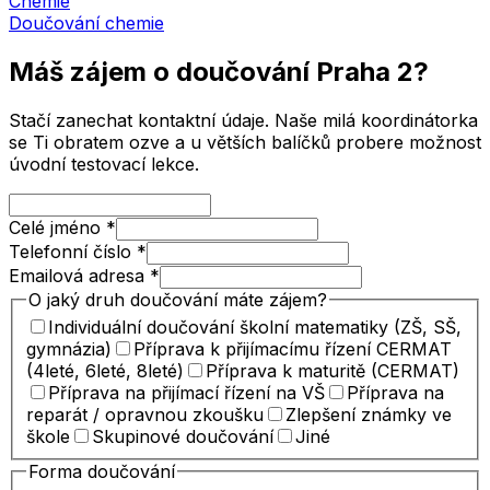
Chemie
Doučování
chemie
Máš zájem o doučování
Praha 2
?
Stačí zanechat kontaktní údaje. Naše milá koordinátorka
se Ti obratem ozve a u větších balíčků probere možnost
úvodní testovací lekce.
Celé jméno
*
Telefonní číslo
*
Emailová adresa
*
O jaký druh doučování máte zájem?
Individuální doučování školní matematiky (ZŠ, SŠ,
gymnázia)
Příprava k přijímacímu řízení CERMAT
(4leté, 6leté, 8leté)
Příprava k maturitě (CERMAT)
Příprava na přijímací řízení na VŠ
Příprava na
reparát / opravnou zkoušku
Zlepšení známky ve
škole
Skupinové doučování
Jiné
Forma doučování