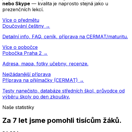
nebo Skype
— kvalita je naprosto stejná jako u
prezenčních lekcí.
Více o předmětu
Doučování
češtiny
→
Detailní info, FAQ, ceník, příprava na CERMAT/maturitu.
Více o pobočce
Pobočka
Praha 2
→
Adresa, mapa, fotky učebny, recenze.
Nejžádanější příprava
Příprava na přijímačky (CERMAT) →
Testy nanečisto, databáze středních škol, průvodce od
výběru školy po den zkoušky.
Naše statistiky
Za 7 let jsme pomohli
tisícům žáků
.