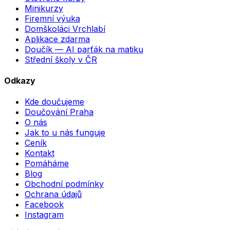
Minikurzy
Firemní výuka
Domškoláci Vrchlabí
Aplikace zdarma
Doučík — AI parťák na matiku
Střední školy v ČR
Odkazy
Kde doučujeme
Doučování Praha
O nás
Jak to u nás funguje
Ceník
Kontakt
Pomáháme
Blog
Obchodní podmínky
Ochrana údajů
Facebook
Instagram