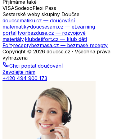
Přijímáme také
VISA
Sodexo
Flexi Pass
Sesterské weby skupiny Doučse
doucsematiku.cz
— doučování
matematiky
·
doucsesam.cz
— eLearning
portál
·
tvorbazduse.cz
— rozvojové
materiály
·
klubdetifort.cz
— klub dětí
Fořt
·
receptybezmasa.cz
— bezmasé recepty
Copyright © 2026 doucse.cz · Všechna práva
vyhrazena
Chci poptat doučování
Zavolejte nám
+420 494 900 173