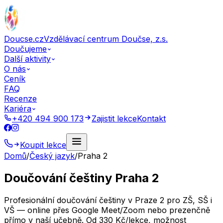
Doucse.cz
Vzdělávací centrum Doučse, z.s.
Doučujeme
Další aktivity
O nás
Ceník
FAQ
Recenze
Kariéra
+420 494 900 173
Zajistit lekce
Kontakt
Koupit lekce
Domů
/
Český jazyk
/
Praha 2
Doučování češtiny Praha 2
Profesionální doučování češtiny v Praze 2 pro ZŠ, SŠ i
VŠ — online přes Google Meet/Zoom nebo prezenčně
přímo v naší učebně. Od 330 Kč/lekce, možnost