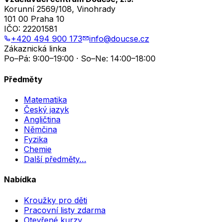
Korunní 2569/108, Vinohrady
101 00 Praha 10
IČO:
22201581
+420 494 900 173
info@doucse.cz
Zákaznická linka
Po–Pá: 9:00–19:00 · So–Ne: 14:00–18:00
Předměty
Matematika
Český jazyk
Angličtina
Němčina
Fyzika
Chemie
Další předměty…
Nabídka
Kroužky pro děti
Pracovní listy zdarma
Otevřené kurzy