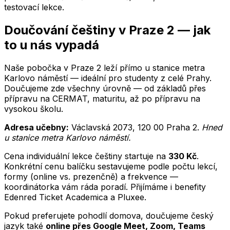
testovací lekce.
Doučování
češtiny
v
Praze 2
— jak
to u nás vypadá
Naše pobočka v Praze 2 leží přímo u stanice metra
Karlovo náměstí — ideální pro studenty z celé Prahy.
Doučujeme zde všechny úrovně — od základů přes
přípravu na CERMAT, maturitu, až po přípravu na
vysokou školu.
Adresa učebny:
Václavská 2073
,
120 00
Praha 2
.
Hned
u stanice metra Karlovo náměstí
.
Cena individuální lekce
češtiny
startuje na
330
Kč
.
Konkrétní cenu balíčku sestavujeme podle počtu lekcí,
formy (online vs. prezenčně) a frekvence —
koordinátorka vám ráda poradí. Přijímáme i benefity
Edenred Ticket Academica a Pluxee.
Pokud preferujete pohodlí domova, doučujeme
český
jazyk
také
online přes Google Meet, Zoom, Teams