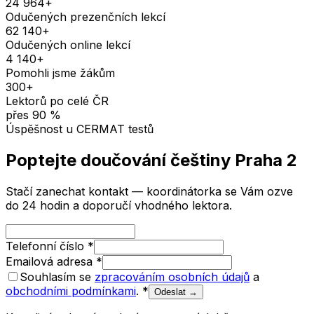
24 964
+
Odučených prezenčních lekcí
62 140
+
Odučených online lekcí
4 140
+
Pomohli jsme žákům
300
+
Lektorů po celé ČR
přes
90
%
Úspěšnost u CERMAT testů
Poptejte doučování
češtiny
Praha 2
Stačí zanechat kontakt — koordinátorka se Vám ozve
do 24 hodin a doporučí vhodného lektora.
Telefonní číslo
*
Emailová adresa
*
Souhlasím se
zpracováním osobních údajů
a
obchodními podmínkami
.
*
Odeslat →