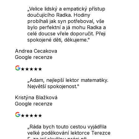
„
Velice lidský a empatický přístup
doučujícího Radka. Hodiny
probíhali jak syn potřeboval, vše
bylo perfektní a já mohu Radka a
celé doucse vřele doporučit. Přeji
spokojené děti, děkujeme.
"
Andrea Cecakova
Google recenze
★★★★★
„
Adam, nejlepší lektor matematiky.
Největší spokojenost.
"
Kristýna Blažková
Google recenze
★★★★★
„
Ráda bych touto cestou vyjádřila
velké poděkování lektorce Terezce
F. za její skvělou práci při