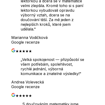
lektorkou a dcera se v matematice
velmi zlepšila. Kromě toho si s paní
lektorkou vybudovali opravdu
výborný vztah, dcera se na
doučování těší. Za mě jeden z
nejlepších kroků, které jsem
udělala.
"
Marianna Vodičková
Google recenze
★★★★★
„
Velká spokojenost — přizpůsobí se
všem potřebám, spolehlivost,
rychlé jednání, výborná
komunikace a znatelné výsledky!
"
Andrea Volevecká
Google recenze
★★★★★
„
S doučováním matematiky jsme