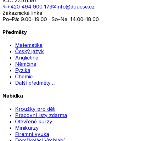
IČO:
22201581
+420 494 900 173
info@doucse.cz
Zákaznická linka
Po–Pá: 9:00–19:00 · So–Ne: 14:00–18:00
Předměty
Matematika
Český jazyk
Angličtina
Němčina
Fyzika
Chemie
Další předměty…
Nabídka
Kroužky pro děti
Pracovní listy zdarma
Otevřené kurzy
Minikurzy
Firemní výuka
Domškoláci Vrchlabí