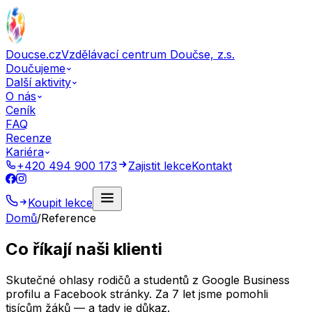
Doucse.cz
Vzdělávací centrum Doučse, z.s.
Doučujeme
Další aktivity
O nás
Ceník
FAQ
Recenze
Kariéra
+420 494 900 173
Zajistit lekce
Kontakt
Koupit lekce
Domů
/
Reference
Co říkají naši klienti
Skutečné ohlasy rodičů a studentů z Google Business
profilu a Facebook stránky. Za 7 let jsme pomohli
tisícům žáků — a tady je důkaz.