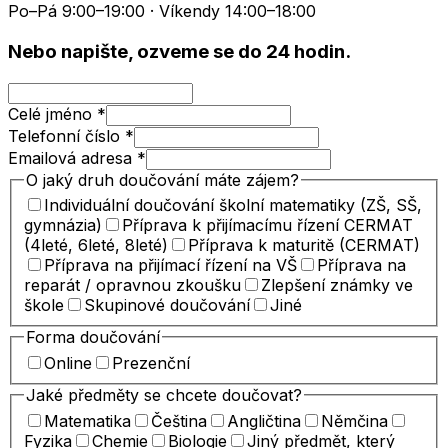
Po–Pá 9:00–19:00 · Víkendy 14:00–18:00
Nebo napište, ozveme se do 24 hodin.
Celé jméno
*
Telefonní číslo
*
Emailová adresa
*
O jaký druh doučování máte zájem?
Individuální doučování školní matematiky (ZŠ, SŠ,
gymnázia)
Příprava k přijímacímu řízení CERMAT
(4leté, 6leté, 8leté)
Příprava k maturitě (CERMAT)
Příprava na přijímací řízení na VŠ
Příprava na
reparát / opravnou zkoušku
Zlepšení známky ve
škole
Skupinové doučování
Jiné
Forma doučování
Online
Prezenční
Jaké předměty se chcete doučovat?
Matematika
Čeština
Angličtina
Němčina
Fyzika
Chemie
Biologie
Jiný předmět, který