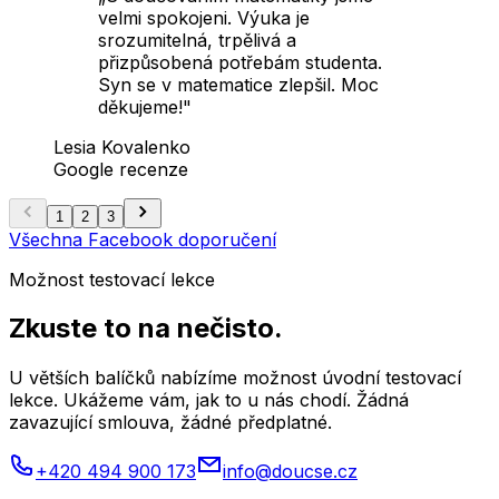
velmi spokojeni. Výuka je
srozumitelná, trpělivá a
přizpůsobená potřebám studenta.
Syn se v matematice zlepšil. Moc
děkujeme!
"
Lesia Kovalenko
Google recenze
1
2
3
Všechna Facebook doporučení
Možnost testovací lekce
Zkuste to na nečisto.
U větších balíčků nabízíme možnost úvodní testovací
lekce. Ukážeme vám, jak to u nás chodí. Žádná
zavazující smlouva, žádné předplatné.
+420 494 900 173
info@doucse.cz