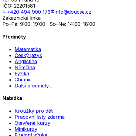
IČO:
22201581
+420 494 900 173
info@doucse.cz
Zákaznická linka
Po–Pá: 9:00–19:00 · So–Ne: 14:00–18:00
Předměty
Matematika
Český jazyk
Angličtina
Němčina
Fyzika
Chemie
Další předměty…
Nabídka
Kroužky pro děti
Pracovní listy zdarma
Otevřené kurzy
Minikurzy
Firemní výuka