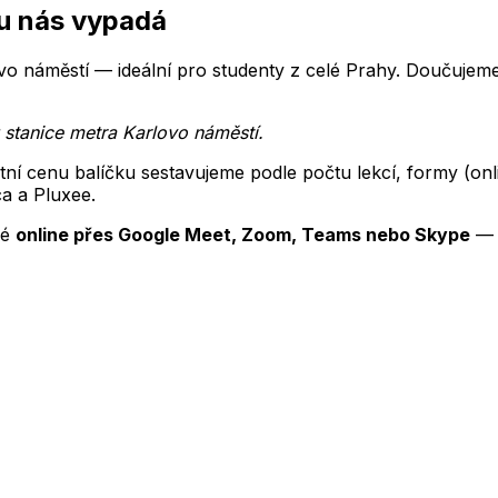
 u nás vypadá
o náměstí — ideální pro studenty z celé Prahy.
Doučujeme
 stanice metra Karlovo náměstí
.
tní cenu balíčku sestavujeme podle počtu lekcí, formy (o
ca a Pluxee.
é
online přes Google Meet, Zoom, Teams nebo Skype
— k