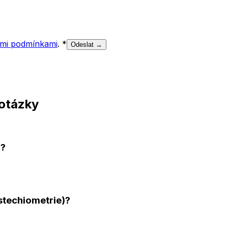
mi podmínkami
.
*
Odeslat →
 otázky
)?
stechiometrie)?