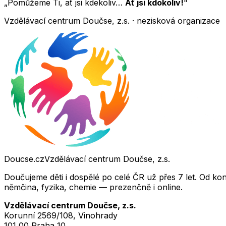
„Pomůžeme Ti, ať jsi kdekoliv…
Ať jsi kdokoliv!
"
Vzdělávací centrum Doučse, z.s. · nezisková organizace
Doucse.cz
Vzdělávací centrum Doučse, z.s.
Doučujeme děti i dospělé po celé ČR už přes 7 let. Od ko
němčina, fyzika, chemie — prezenčně i online.
Vzdělávací centrum Doučse, z.s.
Korunní 2569/108, Vinohrady
101 00 Praha 10