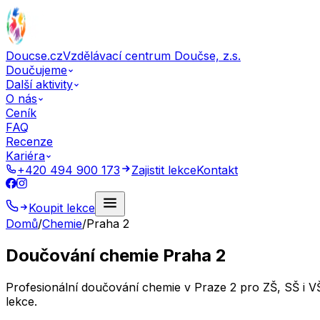
Doucse.cz
Vzdělávací centrum Doučse, z.s.
Doučujeme
Další aktivity
O nás
Ceník
FAQ
Recenze
Kariéra
+420 494 900 173
Zajistit lekce
Kontakt
Koupit lekce
Domů
/
Chemie
/
Praha 2
Doučování chemie Praha 2
Profesionální doučování chemie v Praze 2 pro ZŠ, SŠ i 
lekce.