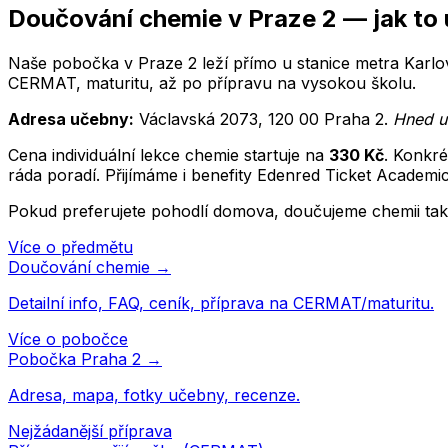
Doučování
chemie
v
Praze 2
— jak to
Naše pobočka v Praze 2 leží přímo u stanice metra Karlov
CERMAT, maturitu, až po přípravu na vysokou školu.
Adresa učebny:
Václavská 2073
,
120 00
Praha 2
.
Hned u
Cena individuální lekce
chemie
startuje na
330
Kč
. Konkré
ráda poradí. Přijímáme i benefity Edenred Ticket Academi
Pokud preferujete pohodlí domova, doučujeme
chemii
tak
Více o předmětu
Doučování
chemie
→
Detailní info, FAQ, ceník, příprava na CERMAT/maturitu.
Více o pobočce
Pobočka
Praha 2
→
Adresa, mapa, fotky učebny, recenze.
Nejžádanější příprava