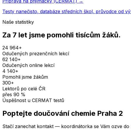
Příprava na přijímačky (CERMAT) →
Testy nanečisto, databáze středních škol, průvodce od v
Naše statistiky
Za 7 let jsme pomohli
tisícům žáků
.
24 964
+
Odučených prezenčních lekcí
62 140
+
Odučených online lekcí
4 140
+
Pomohli jsme žákům
300
+
Lektorů po celé ČR
přes
90
%
Úspěšnost u CERMAT testů
Poptejte doučování
chemie
Praha 2
Stačí zanechat kontakt — koordinátorka se Vám ozve do 