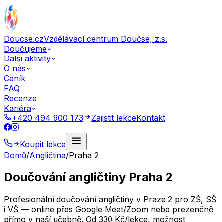
Doucse.cz
Vzdělávací centrum Doučse, z.s.
Doučujeme
Další aktivity
O nás
Ceník
FAQ
Recenze
Kariéra
+420 494 900 173
Zajistit lekce
Kontakt
Koupit lekce
Domů
/
Angličtina
/
Praha 2
Doučování angličtiny Praha 2
Profesionální doučování angličtiny v Praze 2 pro ZŠ, SŠ
i VŠ — online přes Google Meet/Zoom nebo prezenčně
přímo v naší učebně. Od 330 Kč/lekce, možnost