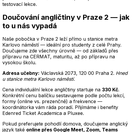
testovací lekce.
Doučování
angličtiny
v
Praze 2
— jak
to u nás vypadá
Naše pobočka v Praze 2 leží přímo u stanice metra
Karlovo náměstí — ideální pro studenty z celé Prahy.
Doučujeme zde všechny úrovně — od základů přes
přípravu na CERMAT, maturitu, až po přípravu na
vysokou školu.
Adresa učebny:
Václavská 2073
,
120 00
Praha 2
.
Hned
u stanice metra Karlovo náměstí
.
Cena individuální lekce
angličtiny
startuje na
330
Kč
.
Konkrétní cenu balíčku sestavujeme podle počtu lekcí,
formy (online vs. prezenčně) a frekvence —
koordinátorka vám ráda poradí. Přijímáme i benefity
Edenred Ticket Academica a Pluxee.
Pokud preferujete pohodlí domova, doučujeme
anglický
jazyk
také
online přes Google Meet, Zoom, Teams