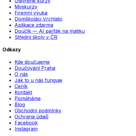
Otevřené kurzy
Minikurzy
Firemní výuka
Domškoláci Vrchlabí
Aplikace zdarma
Doučík — AI parťák na matiku
Střední školy v ČR
Odkazy
Kde doučujeme
Doučování Praha
O nás
Jak to u nás funguje
Ceník
Kontakt
Pomáháme
Blog
Obchodní podmínky
Ochrana údajů
Facebook
Instagram