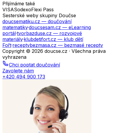
Přijímáme také
VISA
Sodexo
Flexi Pass
Sesterské weby skupiny Doučse
doucsematiku.cz
— doučování
matematiky
·
doucsesam.cz
— eLearning
portál
·
tvorbazduse.cz
— rozvojové
materiály
·
klubdetifort.cz
— klub dětí
Fořt
·
receptybezmasa.cz
— bezmasé recepty
Copyright © 2026 doucse.cz · Všechna práva
vyhrazena
Chci poptat doučování
Zavolejte nám
+420 494 900 173