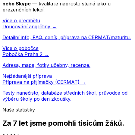
nebo Skype
— kvalita je naprosto stejná jako u
prezenčních lekcí.
Více o předmětu
Doučování
angličtiny
→
Detailní info, FAQ, ceník, příprava na CERMAT/maturitu.
Více o pobočce
Pobočka
Praha 2
→
Adresa, mapa, fotky učebny, recenze.
Nejžádanější příprava
Příprava na přijímačky (CERMAT) →
Testy nanečisto, databáze středních škol, průvodce od
výběru školy po den zkoušky.
Naše statistiky
Za 7 let jsme pomohli
tisícům žáků
.