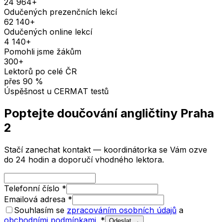
24 964
+
Odučených prezenčních lekcí
62 140
+
Odučených online lekcí
4 140
+
Pomohli jsme žákům
300
+
Lektorů po celé ČR
přes
90
%
Úspěšnost u CERMAT testů
Poptejte doučování
angličtiny
Praha
2
Stačí zanechat kontakt — koordinátorka se Vám ozve
do 24 hodin a doporučí vhodného lektora.
Telefonní číslo
*
Emailová adresa
*
Souhlasím se
zpracováním osobních údajů
a
obchodními podmínkami
.
*
Odeslat →