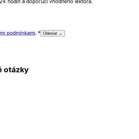
24 hodin a doporučí vhodného lektora.
mi podmínkami
.
*
Odeslat →
é otázky