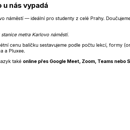
o u nás vypadá
o náměstí — ideální pro studenty z celé Prahy.
Doučujeme
 stanice metra Karlovo náměstí
.
rétní cenu balíčku sestavujeme podle počtu lekcí, formy (
ca a Pluxee.
jazyk
také
online přes Google Meet, Zoom, Teams nebo 