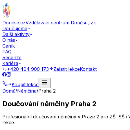
Doucse.cz
Vzdělávací centrum Doučse, z.s.
Doučujeme
Další aktivity
O nás
Ceník
FAQ
Recenze
Kariéra
+420 494 900 173
Zajistit lekce
Kontakt
Koupit lekce
Domů
/
Němčina
/
Praha 2
Doučování němčiny Praha 2
Profesionální doučování němčiny v Praze 2 pro ZŠ, SŠ i
lekce.