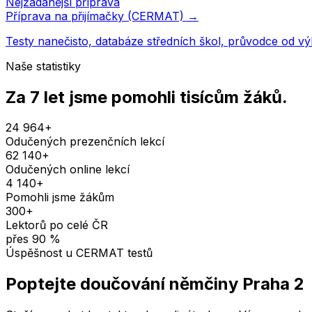
Nejžádanější příprava
Příprava na přijímačky (CERMAT) →
Testy nanečisto, databáze středních škol, průvodce od v
Naše statistiky
Za 7 let jsme pomohli
tisícům žáků
.
24 964
+
Odučených prezenčních lekcí
62 140
+
Odučených online lekcí
4 140
+
Pomohli jsme žákům
300
+
Lektorů po celé ČR
přes
90
%
Úspěšnost u CERMAT testů
Poptejte doučování
němčiny
Praha 2