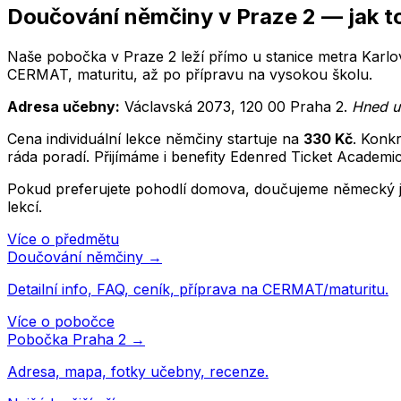
Doučování
němčiny
v
Praze 2
— jak t
Naše pobočka v Praze 2 leží přímo u stanice metra Karlov
CERMAT, maturitu, až po přípravu na vysokou školu.
Adresa učebny:
Václavská 2073
,
120 00
Praha 2
.
Hned u
Cena individuální lekce
němčiny
startuje na
330
Kč
. Konk
ráda poradí. Přijímáme i benefity Edenred Ticket Academi
Pokud preferujete pohodlí domova, doučujeme
německý 
lekcí.
Více o předmětu
Doučování
němčiny
→
Detailní info, FAQ, ceník, příprava na CERMAT/maturitu.
Více o pobočce
Pobočka
Praha 2
→
Adresa, mapa, fotky učebny, recenze.