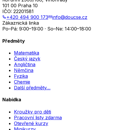
101 00 Praha 10
IČO:
22201581
+420 494 900 173
info@doucse.cz
Zákaznická linka
Po–Pá: 9:00–19:00 · So–Ne: 14:00–18:00
Předměty
Matematika
Český jazyk
Angličtina
Němčina
Fyzika
Chemie
Další předměty…
Nabídka
Kroužky pro děti
Pracovní listy zdarma
Otevřené kurzy
Minikurzy