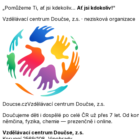
„Pomůžeme Ti, ať jsi kdekoliv…
Ať jsi kdokoliv!
"
Vzdělávací centrum Doučse, z.s. · nezisková organizace
Doucse.cz
Vzdělávací centrum Doučse, z.s.
Doučujeme děti i dospělé po celé ČR už přes 7 let. Od ko
němčina, fyzika, chemie — prezenčně i online.
Vzdělávací centrum Doučse, z.s.
Korunní 2569/108, Vinohrady