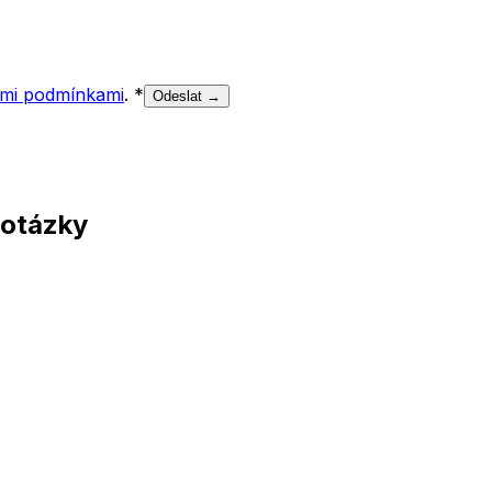
mi podmínkami
.
*
Odeslat →
 otázky