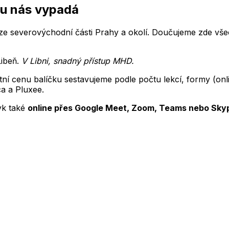
 u nás vypadá
ze severovýchodní části Prahy a okolí.
Doučujeme zde vše
Libeň
.
V Libni, snadný přístup MHD
.
tní cenu balíčku sestavujeme podle počtu lekcí, formy (o
ca a Pluxee.
yk
také
online přes Google Meet, Zoom, Teams nebo Sky