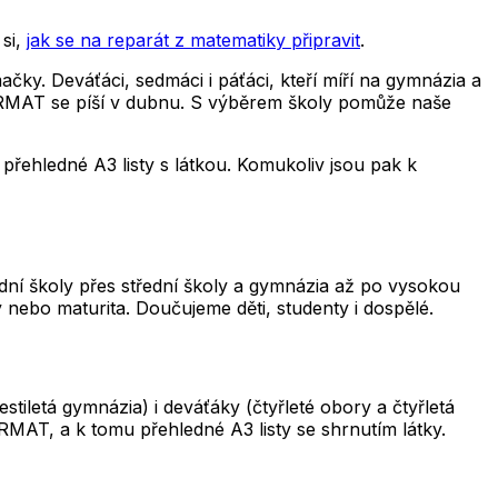
si,
jak se na reparát z matematiky připravit
.
čky. Deváťáci, sedmáci i páťáci, kteří míří na gymnázia a
 CERMAT se píší v dubnu. S výběrem školy pomůže naše
řehledné A3 listy s látkou. Komukoliv jsou pak k
adní školy přes střední školy a gymnázia až po vysokou
 nebo maturita. Doučujeme děti, studenty i dospělé.
iletá gymnázia) i deváťáky (čtyřleté obory a čtyřletá
RMAT, a k tomu přehledné A3 listy se shrnutím látky.