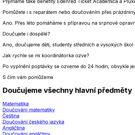
Přijímáme také benefity Edenred Ticket Academica a Pluxee
Pomůžete i s reparátem nebo doučováním přes prázdnin
Ano. Přes léto pomáháme s přípravou na srpnové opravné
Doučujete i dospělé?
Ano, doučujeme děti, studenty středních a vysokých škol 
Jak rychle se mi koordinátorka ozve?
Po vyplnění poptávky se ozveme do 24 hodin, obvykle ješ
S čím vám pomůžeme
Doučujeme všechny hlavní předměty
Matematika
Doučování matematiky
Čeština
Doučování českého jazyka
Angličtina
Doučování angličtiny