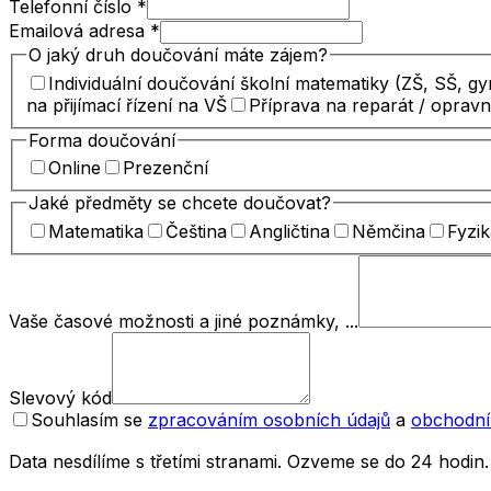
Telefonní číslo
*
Emailová adresa
*
O jaký druh doučování máte zájem?
Individuální doučování školní matematiky (ZŠ, SŠ, g
na přijímací řízení na VŠ
Příprava na reparát / oprav
Forma doučování
Online
Prezenční
Jaké předměty se chcete doučovat?
Matematika
Čeština
Angličtina
Němčina
Fyzik
Vaše časové možnosti a jiné poznámky, ...
Slevový kód
Souhlasím se
zpracováním osobních údajů
a
obchodní
Data nesdílíme s třetími stranami. Ozveme se do 24 hodin.