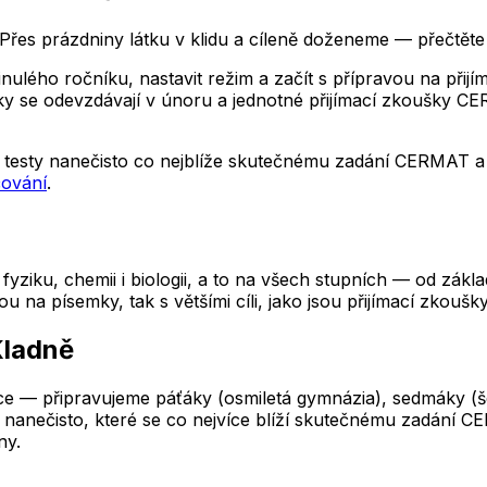
řes prázdniny látku v klidu a cíleně doženeme — přečtěte 
lého ročníku, nastavit režim a začít s přípravou na přijíma
lášky se odevzdávají v únoru a jednotné přijímací zkoušky
testy nanečisto co nejblíže skutečnému zadání CERMAT a p
čování
.
yziku, chemii i biologii, a to na všech stupních — od zákl
a písemky, tak s většími cíli, jako jsou přijímací zkoušky
Kladně
e — připravujeme páťáky (osmiletá gymnázia), sedmáky (šest
nanečisto, které se co nejvíce blíží skutečnému zadání CE
ny.