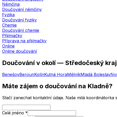
Němčina
Doučování němčiny
Fyzika
Doučování fyziky
Chemie
Doučování chemie
Přijímačky
Příprava na přijímačky
Online
Online doučování
Doučování v okolí —
Středočeský kraj
Benešov
Beroun
Kolín
Kutná Hora
Mělník
Mladá Boleslav
Ny
Máte zájem o doučování
na Kladně
?
Stačí zanechat kontaktní údaje. Naše milá koordinátorka
Celé jméno
*