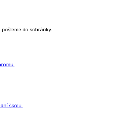
tě pošleme do schránky.
ohromu.
dní školu.