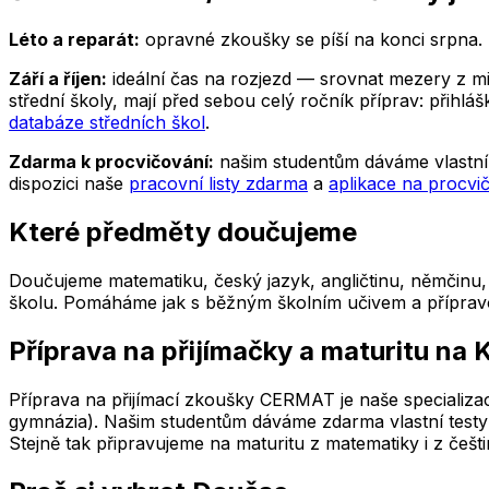
Léto a reparát:
opravné zkoušky se píší na konci srpna. P
Září a říjen:
ideální čas na rozjezd — srovnat mezery z minu
střední školy, mají před sebou celý ročník příprav: přih
databáze středních škol
.
Zdarma k procvičování:
našim studentům dáváme vlastní 
dispozici naše
pracovní listy zdarma
a
aplikace na procvi
Které předměty doučujeme
Doučujeme matematiku, český jazyk, angličtinu, němčinu, f
školu. Pomáháme jak s běžným školním učivem a přípravou n
Příprava na přijímačky a maturitu
na 
Příprava na přijímací zkoušky CERMAT je naše specializac
gymnázia). Našim studentům dáváme zdarma vlastní testy 
Stejně tak připravujeme na maturitu z matematiky i z češti