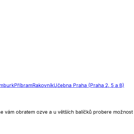
mburk
Příbram
Rakovník
Učebna
Praha (Praha 2, 5 a 8)
 se vám obratem ozve a u větších balíčků probere možnost 