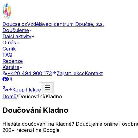
Doucse.cz
Vzdělávací centrum Doučse, z.s.
Doučujeme
Další aktivity
O nás
Ceník
FAQ
Recenze
Kariéra
+420 494 900 173
Zajistit lekce
Kontakt
Koupit lekce
Domů
/
Doučování
/
Kladno
Doučování Kladno
Hledáte doučování na Kladně? Doučujeme online i osobně —
200+ recenzí na Google.