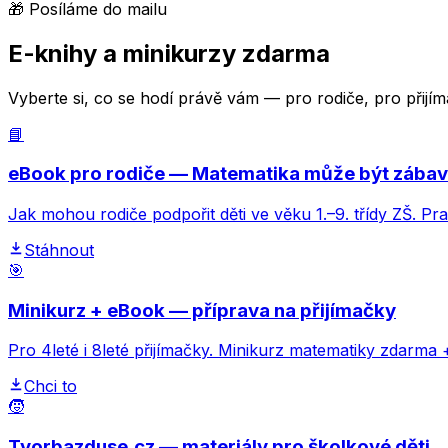
🎁 Posíláme do mailu
E-knihy a minikurzy zdarma
Vyberte si, co se hodí právě vám — pro rodiče, pro přij
📘
eBook pro rodiče — Matematika může být zába
Jak mohou rodiče podpořit děti ve věku 1.–9. třídy ZŠ. Pr
Stáhnout
🎯
Minikurz + eBook — příprava na přijímačky
Pro 4leté i 8leté přijímačky. Minikurz matematiky zdarma 
Chci to
🧒
Tvorbazduse.cz — materiály pro školkové děti