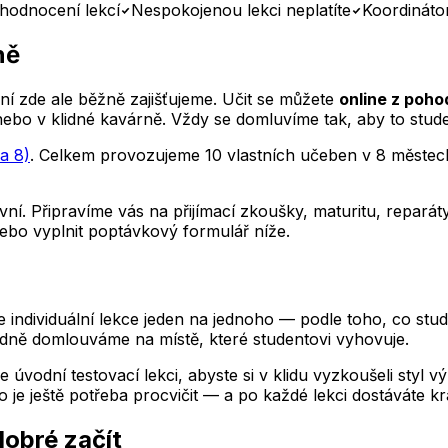
hodnocení lekcí
Nespokojenou lekci neplatíte
Koordináto
ně
 zde ale běžně zajišťujeme. Učit se můžete
online z poho
nebo v klidné kavárně. Vždy se domluvíme tak, aby to stude
a 8)
. Celkem provozujeme 10 vlastních učeben v 8 městech
ní. Připravíme vás na přijímací zkoušky, maturitu, repar
ebo vyplnit poptávkový formulář níže.
ndividuální lekce jeden na jednoho — podle toho, co stude
adně
domlouváme na místě, které studentovi vyhovuje.
e úvodní testovací lekci, abyste si v klidu vyzkoušeli styl 
 je ještě potřeba procvičit — a po každé lekci dostáváte kr
 dobré začít