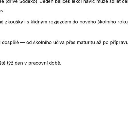
 (dříve Sodexo). Jeden balíček lekcí navíc může sdílet cel
y?
 zkoušky i s klidným rozjezdem do nového školního roku.
i dospělé — od školního učiva přes maturitu až po příprav
tě týž den v pracovní době.