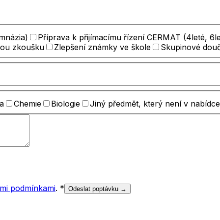
ymnázia)
Příprava k přijímacímu řízení CERMAT (4leté, 6le
nou zkoušku
Zlepšení známky ve škole
Skupinové dou
a
Chemie
Biologie
Jiný předmět, který není v nabídce
mi podmínkami
.
*
Odeslat poptávku →