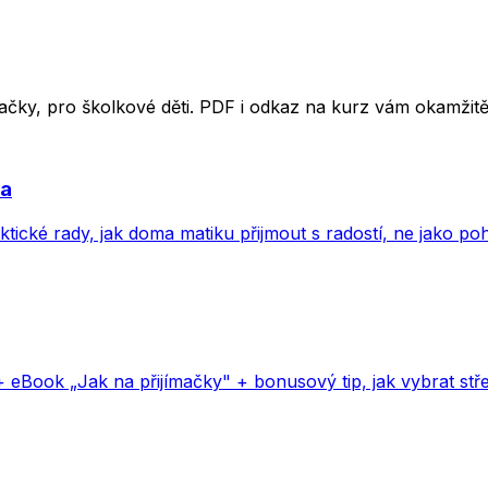
ímačky, pro školkové děti. PDF i odkaz na kurz vám okamži
va
aktické rady, jak doma matiku přijmout s radostí, ne jako p
+ eBook „Jak na přijímačky" + bonusový tip, jak vybrat stře