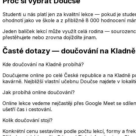
Proč si vybrat Doučse
Studenti u nás platí jen za kvalitní lekce — pokud je stud
ohodnotí jako ve škole a z přibližně 8 000 hodnocení mám
Jeden balíček lekcí může využít celá rodina — sourozenci
přestěhujete nebo zrovna dojíždíte jinam.
Časté dotazy — doučování
na Kladně
Kde doučování na Kladně probíhá?
Doučujeme online po celé České republice a na Kladně p
kavárně. Nejbližší vlastní učebnu Doučse najdete v lokal
Jak probíhá online doučování?
Online lekce vedeme nejčastěji přes Google Meet se sdílen
ušetří čas i cestování.
Kolik doučování stojí?
Konkrétní cenu sestavíme podle počtu lekcí, formy a fre