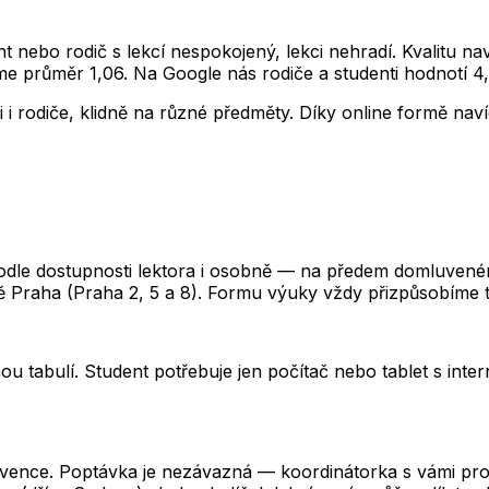
ent nebo rodič s lekcí nespokojený, lekci nehradí. Kvalitu n
e průměr 1,06. Na Google nás rodiče a studenti hodnotí 4,
 i rodiče, klidně na různé předměty. Díky online formě nav
odle dostupnosti lektora i osobně — na předem domluveném
itě Praha (Praha 2, 5 a 8). Formu výuky vždy přizpůsobíme
ou tabulí. Student potřebuje jen počítač nebo tablet s inte
kvence. Poptávka je nezávazná — koordinátorka s vámi prob