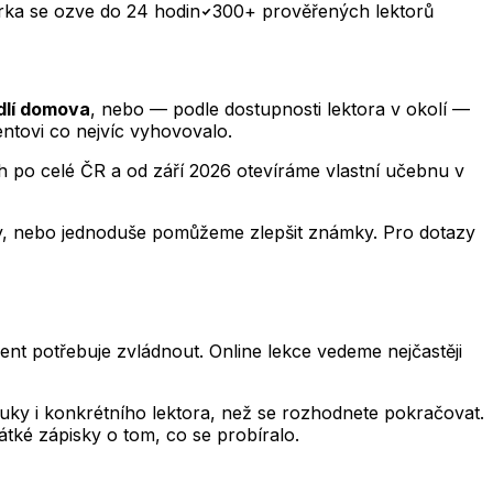
rka se ozve do 24 hodin
300+ prověřených lektorů
dlí domova
, nebo — podle dostupnosti lektora v okolí —
ntovi co nejvíc vyhovovalo.
 po celé ČR a od září 2026 otevíráme vlastní učebnu v
áty, nebo jednoduše pomůžeme zlepšit známky. Pro dotazy
nt potřebuje zvládnout. Online lekce vedeme nejčastěji
výuky i konkrétního lektora, než se rozhodnete pokračovat.
átké zápisky o tom, co se probíralo.