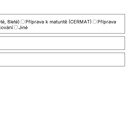
té, 8leté)
Příprava k maturitě (CERMAT)
Příprava
čování
Jiné