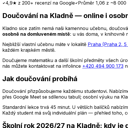
4,9★ z 200+ recenzí na Google
Průměr 1,06 z ~8 000 
Doučování
na Kladně
— online i osob
Kladno
sice zatím nemá naši kamennou učebnu, doučování
osobně na domluveném místě
: u vás doma, v knihovně 
Nejbližší vlastní učebnu máte v lokalitě
Praha (Praha 2, 5 
každém krajském městě.
Doučujeme matematiku a další školní předměty všech úrov
nás můžete kontaktovat na infolince
+420 494 900 173
n
Jak doučování probíhá
Doučování přizpůsobujeme každému studentovi. Nabízíme i
přes Google Meet se sdílenou tabulí; osobní výuku
na Kl
Standardní lekce trvá 45 minut. U větších balíčků nabízím
Každý student má svůj individuální plán — přehled toho, co
Školní rok 2026/27
na Kladně
: kdy je