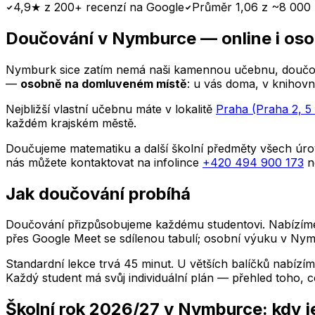
4,9★ z 200+ recenzí na Google
Průměr 1,06 z ~8 000 
Doučování
v Nymburce
— online i os
Nymburk
sice zatím nemá naši kamennou učebnu, doučová
—
osobně na domluveném místě
: u vás doma, v knihovn
Nejbližší vlastní učebnu máte v lokalitě
Praha (Praha 2, 5 
každém krajském městě.
Doučujeme matematiku a další školní předměty všech úrov
nás můžete kontaktovat na infolince
+420 494 900 173
n
Jak doučování probíhá
Doučování přizpůsobujeme každému studentovi. Nabízíme i
přes Google Meet se sdílenou tabulí; osobní výuku
v Nym
Standardní lekce trvá 45 minut. U větších balíčků nabízím
Každý student má svůj individuální plán — přehled toho, co
Školní rok 2026/27
v Nymburce
: kdy 