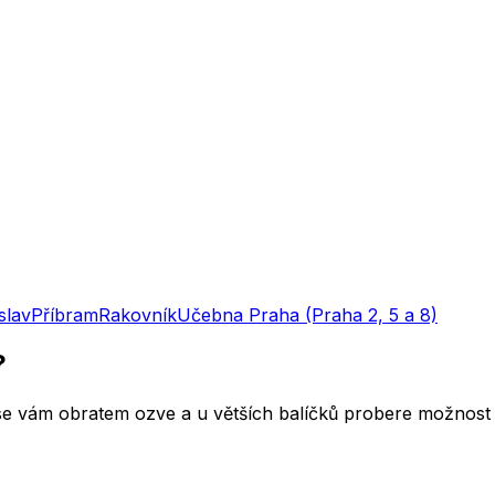
slav
Příbram
Rakovník
Učebna
Praha (Praha 2, 5 a 8)
?
 se vám obratem ozve a u větších balíčků probere možnost 