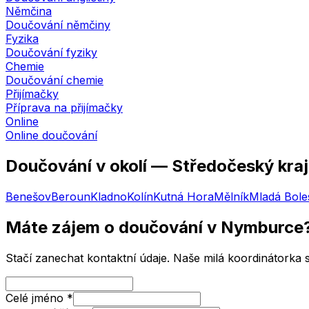
Němčina
Doučování němčiny
Fyzika
Doučování fyziky
Chemie
Doučování chemie
Přijímačky
Příprava na přijímačky
Online
Online doučování
Doučování v okolí —
Středočeský kraj
Benešov
Beroun
Kladno
Kolín
Kutná Hora
Mělník
Mladá Bole
Máte zájem o doučování
v Nymburce
Stačí zanechat kontaktní údaje. Naše milá koordinátorka
Celé jméno
*