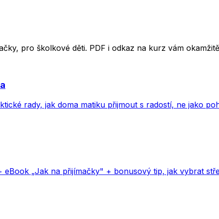
ímačky, pro školkové děti. PDF i odkaz na kurz vám okamži
va
aktické rady, jak doma matiku přijmout s radostí, ne jako p
+ eBook „Jak na přijímačky" + bonusový tip, jak vybrat stře