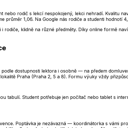
ent nebo rodič s lekcí nespokojený, lekci nehradí. Kvalitu n
e průměr 1,06. Na Google nás rodiče a studenti hodnotí 4,
 i rodiče, klidně na různé předměty. Díky online formě nav
ce
 podle dostupnosti lektora i osobně — na předem domluve
v lokalitě Praha (Praha 2, 5 a 8). Formu výuky vždy přizpů
ou tabulí. Student potřebuje jen počítač nebo tablet s inte
kvence. Poptávka je nezávazná — koordinátorka s vámi prob