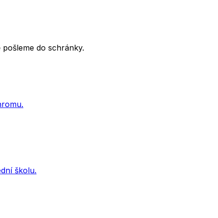
tě pošleme do schránky.
ohromu.
dní školu.