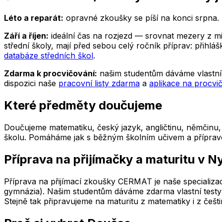
Léto a reparát:
opravné zkoušky se píší na konci srpna. P
Září a říjen:
ideální čas na rozjezd — srovnat mezery z minu
střední školy, mají před sebou celý ročník příprav: přih
databáze středních škol
.
Zdarma k procvičování:
našim studentům dáváme vlastní 
dispozici naše
pracovní listy zdarma
a
aplikace na procvi
Které předměty doučujeme
Doučujeme matematiku, český jazyk, angličtinu, němčinu, f
školu. Pomáháme jak s běžným školním učivem a přípravou n
Příprava na přijímačky a maturitu
v N
Příprava na přijímací zkoušky CERMAT je naše specializac
gymnázia). Našim studentům dáváme zdarma vlastní testy 
Stejně tak připravujeme na maturitu z matematiky i z češti