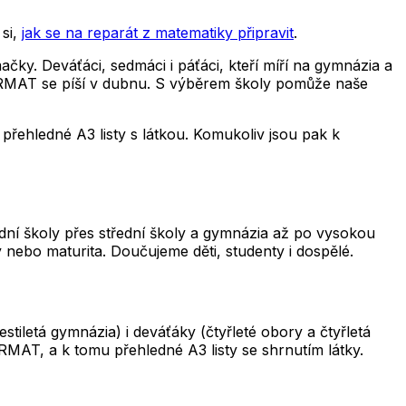
si,
jak se na reparát z matematiky připravit
.
čky. Deváťáci, sedmáci i páťáci, kteří míří na gymnázia a
 CERMAT se píší v dubnu. S výběrem školy pomůže naše
řehledné A3 listy s látkou. Komukoliv jsou pak k
adní školy přes střední školy a gymnázia až po vysokou
 nebo maturita. Doučujeme děti, studenty i dospělé.
iletá gymnázia) i deváťáky (čtyřleté obory a čtyřletá
RMAT, a k tomu přehledné A3 listy se shrnutím látky.