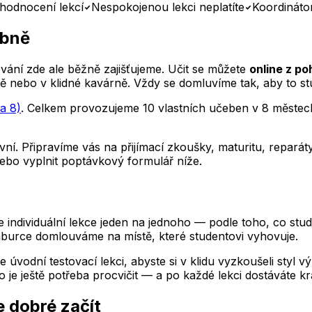
hodnocení lekcí
Nespokojenou lekci neplatíte
Koordináto
obně
ní zde ale běžně zajišťujeme. Učit se můžete
online z p
ě nebo v klidné kavárně. Vždy se domluvíme tak, aby to st
a 8)
. Celkem provozujeme 10 vlastních učeben v 8 městech
ní. Připravíme vás na přijímací zkoušky, maturitu, repar
ebo vyplnit poptávkový formulář níže.
ndividuální lekce jeden na jednoho — podle toho, co stude
burce
domlouváme na místě, které studentovi vyhovuje.
e úvodní testovací lekci, abyste si v klidu vyzkoušeli styl 
 je ještě potřeba procvičit — a po každé lekci dostáváte kr
je dobré začít