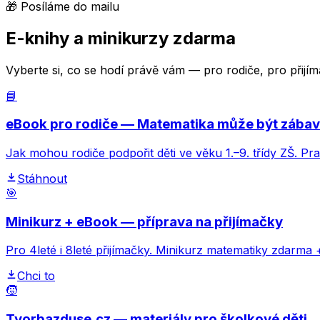
🎁 Posíláme do mailu
E-knihy a minikurzy zdarma
Vyberte si, co se hodí právě vám — pro rodiče, pro přij
📘
eBook pro rodiče — Matematika může být zába
Jak mohou rodiče podpořit děti ve věku 1.–9. třídy ZŠ. Pr
Stáhnout
🎯
Minikurz + eBook — příprava na přijímačky
Pro 4leté i 8leté přijímačky. Minikurz matematiky zdarma 
Chci to
🧒
Tvorbazduse.cz — materiály pro školkové děti