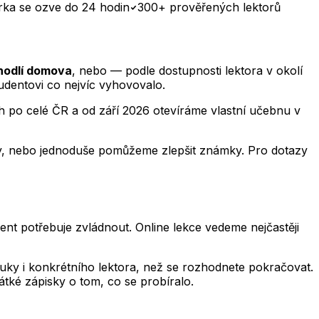
rka se ozve do 24 hodin
300+ prověřených lektorů
ohodlí domova
, nebo — podle dostupnosti lektora v okolí
udentovi co nejvíc vyhovovalo.
 po celé ČR a od září 2026 otevíráme vlastní učebnu v
áty, nebo jednoduše pomůžeme zlepšit známky. Pro dotazy
nt potřebuje zvládnout. Online lekce vedeme nejčastěji
výuky i konkrétního lektora, než se rozhodnete pokračovat.
átké zápisky o tom, co se probíralo.