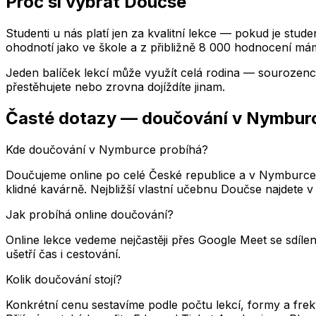
Proč si vybrat Doučse
Studenti u nás platí jen za kvalitní lekce — pokud je stud
ohodnotí jako ve škole a z přibližně 8 000 hodnocení mám
Jeden balíček lekcí může využít celá rodina — sourozenci
přestěhujete nebo zrovna dojíždíte jinam.
Časté dotazy — doučování
v Nymbur
Kde doučování v Nymburce probíhá?
Doučujeme online po celé České republice a v Nymburce
klidné kavárně. Nejbližší vlastní učebnu Doučse najdete 
Jak probíhá online doučování?
Online lekce vedeme nejčastěji přes Google Meet se sdílen
ušetří čas i cestování.
Kolik doučování stojí?
Konkrétní cenu sestavíme podle počtu lekcí, formy a fre