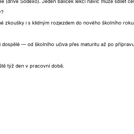
 (dříve Sodexo). Jeden balíček lekcí navíc může sdílet cel
y?
 zkoušky i s klidným rozjezdem do nového školního roku.
i dospělé — od školního učiva přes maturitu až po příprav
tě týž den v pracovní době.