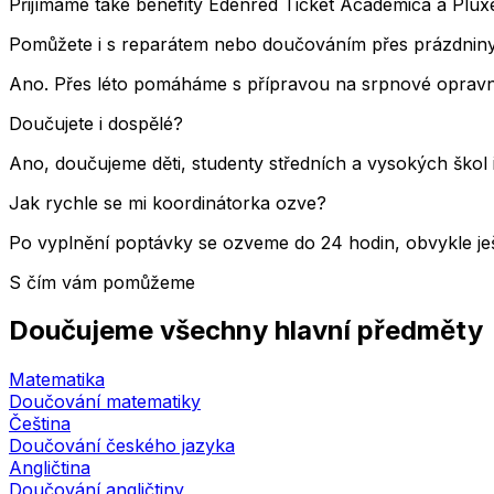
Přijímáme také benefity Edenred Ticket Academica a Pluxee
Pomůžete i s reparátem nebo doučováním přes prázdnin
Ano. Přes léto pomáháme s přípravou na srpnové opravné
Doučujete i dospělé?
Ano, doučujeme děti, studenty středních a vysokých škol 
Jak rychle se mi koordinátorka ozve?
Po vyplnění poptávky se ozveme do 24 hodin, obvykle ješ
S čím vám pomůžeme
Doučujeme všechny hlavní předměty
Matematika
Doučování matematiky
Čeština
Doučování českého jazyka
Angličtina
Doučování angličtiny