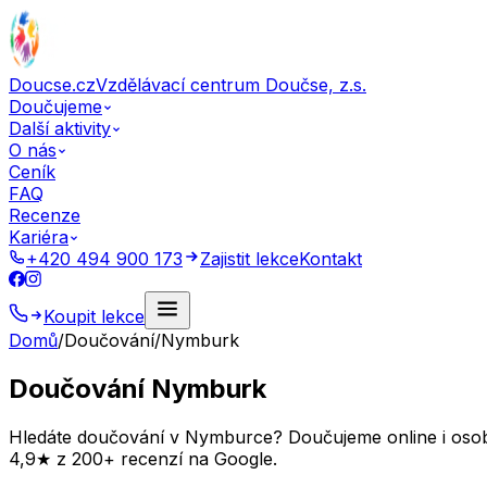
Doucse.cz
Vzdělávací centrum Doučse, z.s.
Doučujeme
Další aktivity
O nás
Ceník
FAQ
Recenze
Kariéra
+420 494 900 173
Zajistit lekce
Kontakt
Koupit lekce
Domů
/
Doučování
/
Nymburk
Doučování Nymburk
Hledáte doučování v Nymburce? Doučujeme online i osobně
4,9★ z 200+ recenzí na Google.