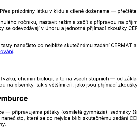
řes prázdniny látku v klidu a cíleně doženeme — přečtěte 
lého ročníku, nastavit režim a začít s přípravou na přijíma
lášky se odevzdávají v únoru a jednotné přijímací zkoušky
testy nanečisto co nejblíže skutečnému zadání CERMAT a p
čování
.
yziku, chemii i biologii, a to na všech stupních — od zákl
a písemky, tak s většími cíli, jako jsou přijímací zkoušky
ymburce
e — připravujeme páťáky (osmiletá gymnázia), sedmáky (šest
nanečisto, které se co nejvíce blíží skutečnému zadání CE
ny.