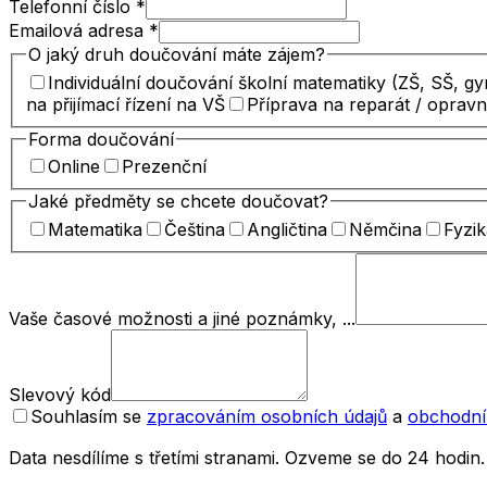
Telefonní číslo
*
Emailová adresa
*
O jaký druh doučování máte zájem?
Individuální doučování školní matematiky (ZŠ, SŠ, g
na přijímací řízení na VŠ
Příprava na reparát / oprav
Forma doučování
Online
Prezenční
Jaké předměty se chcete doučovat?
Matematika
Čeština
Angličtina
Němčina
Fyzik
Vaše časové možnosti a jiné poznámky, ...
Slevový kód
Souhlasím se
zpracováním osobních údajů
a
obchodní
Data nesdílíme s třetími stranami. Ozveme se do 24 hodin.