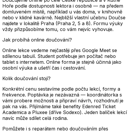
Hoře podle dostupnosti lektora i osobně — na předem
domluveném místě, například u vás doma, v knihovně
nebo v klidné kavárně. Nejbližší vlastní učebnu Doučse
najdete v lokalitě Praha (Praha 2, 5 a 8). Formu výuky
vždy přizpůsobíme tomu, co vám nejvíc vyhovuje.
Jak probíhá online doučování?
Online lekce vedeme nejčastěji přes Google Meet se
sdílenou tabulí. Student potřebuje jen počítač nebo
tablet s internetem. Online forma je stejně účinná jako
osobní výuka a ušetří čas i cestování.
Kolik doučování stojí?
Konkrétní cenu sestavíme podle počtu lekcí, formy a
frekvence. Poptávka je nezávazná — koordinátorka s
vámi probere možnosti a připraví návrh, rozhodnutí je
pak na vás. Přijímáme také benefity Edenred Ticket
Academica a Pluxee (dříve Sodexo). Jeden balíček lekcí
navíc může sdílet celá rodina.
Pomůžete i s reparátem nebo doučováním přes