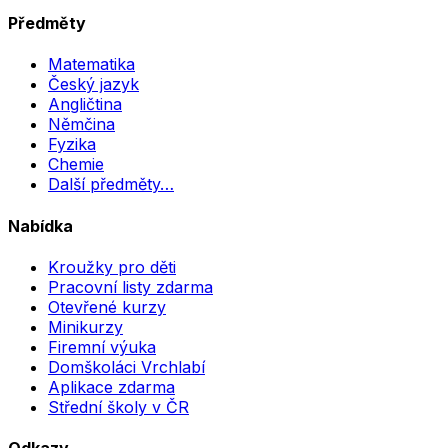
Předměty
Matematika
Český jazyk
Angličtina
Němčina
Fyzika
Chemie
Další předměty…
Nabídka
Kroužky pro děti
Pracovní listy zdarma
Otevřené kurzy
Minikurzy
Firemní výuka
Domškoláci Vrchlabí
Aplikace zdarma
Střední školy v ČR