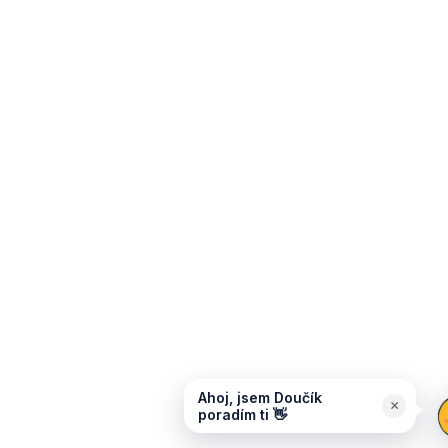
Ahoj, jsem Doučík
×
poradím ti 👋