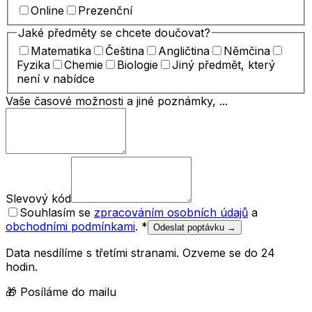
Online
Prezenční
Jaké předměty se chcete doučovat?
Matematika
Čeština
Angličtina
Němčina
Fyzika
Chemie
Biologie
Jiný předmět, který
není v nabídce
Vaše časové možnosti a jiné poznámky, ...
Slevový kód
Souhlasím se
zpracováním osobních údajů
a
obchodními podmínkami
.
*
Odeslat poptávku →
Data nesdílíme s třetími stranami. Ozveme se do 24
hodin.
🎁 Posíláme do mailu