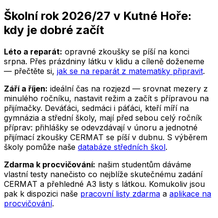
Školní rok 2026/27
v Kutné Hoře
:
kdy je dobré začít
Léto a reparát:
opravné zkoušky se píší na konci
srpna. Přes prázdniny látku v klidu a cíleně doženeme
— přečtěte si,
jak se na reparát z matematiky připravit
.
Září a říjen:
ideální čas na rozjezd — srovnat mezery z
minulého ročníku, nastavit režim a začít s přípravou na
přijímačky. Deváťáci, sedmáci i páťáci, kteří míří na
gymnázia a střední školy, mají před sebou celý ročník
příprav: přihlášky se odevzdávají v únoru a jednotné
přijímací zkoušky CERMAT se píší v dubnu. S výběrem
školy pomůže naše
databáze středních škol
.
Zdarma k procvičování:
našim studentům dáváme
vlastní testy nanečisto co nejblíže skutečnému zadání
CERMAT a přehledné A3 listy s látkou. Komukoliv jsou
pak k dispozici naše
pracovní listy zdarma
a
aplikace na
procvičování
.