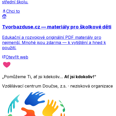
střední školu.
Chci to
🧒
Tvorbazduse.cz — materiály pro školkové děti
Edukační a rozvojové originální PDF materiály pro
nejmenší. Mnohé jsou zdarma — k vytištění a hned k
použití.
Otevřít web
„Pomůžeme Ti, ať jsi kdekoliv…
Ať jsi kdokoliv!
"
Vzdělávací centrum Doučse, z.s. · nezisková organizace