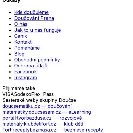
Odkazy
Kde doučujeme
Doučování Praha
O nás
Jak to u nás funguje
Ceník
Kontakt
Pomáháme
Blog
Obchodní podmínky
Ochrana údajů
Facebook
Instagram
Přijímáme také
VISA
Sodexo
Flexi Pass
Sesterské weby skupiny Doučse
doucsematiku.cz
— doučování
matematiky
·
doucsesam.cz
— eLearning
portál
·
tvorbazduse.cz
— rozvojové
materiály
·
klubdetifort.cz
— klub dětí
Fořt
·
receptybezmasa.cz
— bezmasé recepty