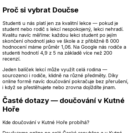
Proč si vybrat Doučse
Studenti u nás platí jen za kvalitní lekce — pokud je
student nebo rodič s lekcí nespokojený, lekci nehradí.
Kvalitu navíc měříme: každou lekci student po jejím
skončení ohodnotí jako ve škole a z přibližně 8 000
hodnocení máme průměr 1,06. Na Google nás rodiče a
studenti hodnotí 4,9 z 5 na základě více než 200
recenzí.
Jeden balíček lekcí může využít celá rodina —
sourozenci i rodiče, klidně na různé předměty. Díky
online formě navíc doučování pokračuje bez přerušení,
i když se přestěhujete nebo zrovna dojíždíte jinam.
Časté dotazy — doučování
v Kutné
Hoře
Kde doučování v Kutné Hoře probíhá?
Doučujeme online po celé České republice a v Kutné