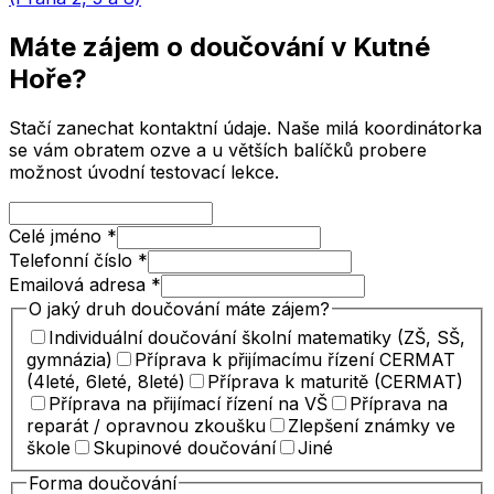
Máte zájem o doučování
v Kutné
Hoře
?
Stačí zanechat kontaktní údaje. Naše milá koordinátorka
se vám obratem ozve a u větších balíčků probere
možnost úvodní testovací lekce.
Celé jméno
*
Telefonní číslo
*
Emailová adresa
*
O jaký druh doučování máte zájem?
Individuální doučování školní matematiky (ZŠ, SŠ,
gymnázia)
Příprava k přijímacímu řízení CERMAT
(4leté, 6leté, 8leté)
Příprava k maturitě (CERMAT)
Příprava na přijímací řízení na VŠ
Příprava na
reparát / opravnou zkoušku
Zlepšení známky ve
škole
Skupinové doučování
Jiné
Forma doučování