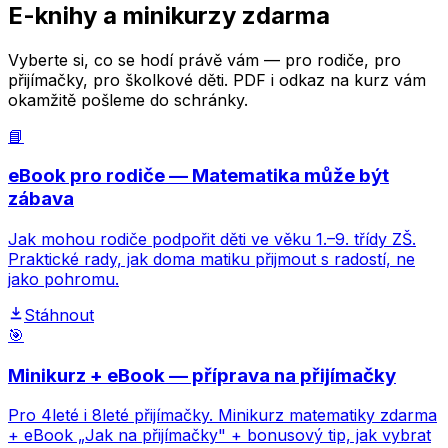
E-knihy a minikurzy zdarma
Vyberte si, co se hodí právě vám — pro rodiče, pro
přijímačky, pro školkové děti. PDF i odkaz na kurz vám
okamžitě pošleme do schránky.
📘
eBook pro rodiče — Matematika může být
zábava
Jak mohou rodiče podpořit děti ve věku 1.–9. třídy ZŠ.
Praktické rady, jak doma matiku přijmout s radostí, ne
jako pohromu.
Stáhnout
🎯
Minikurz + eBook — příprava na přijímačky
Pro 4leté i 8leté přijímačky. Minikurz matematiky zdarma
+ eBook „Jak na přijímačky" + bonusový tip, jak vybrat