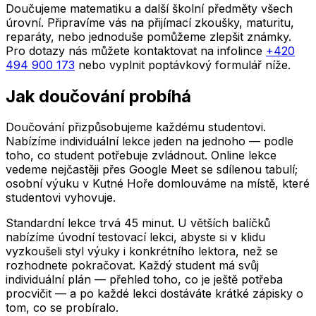
Doučujeme matematiku a další školní předměty všech
úrovní. Připravíme vás na přijímací zkoušky, maturitu,
reparáty, nebo jednoduše pomůžeme zlepšit známky.
Pro dotazy nás můžete kontaktovat na infolince
+420
494 900 173
nebo vyplnit poptávkový formulář níže.
Jak doučování probíhá
Doučování přizpůsobujeme každému studentovi.
Nabízíme individuální lekce jeden na jednoho — podle
toho, co student potřebuje zvládnout. Online lekce
vedeme nejčastěji přes Google Meet se sdílenou tabulí;
osobní výuku
v Kutné Hoře
domlouváme na místě, které
studentovi vyhovuje.
Standardní lekce trvá 45 minut. U větších balíčků
nabízíme úvodní testovací lekci, abyste si v klidu
vyzkoušeli styl výuky i konkrétního lektora, než se
rozhodnete pokračovat. Každý student má svůj
individuální plán — přehled toho, co je ještě potřeba
procvičit — a po každé lekci dostáváte krátké zápisky o
tom, co se probíralo.