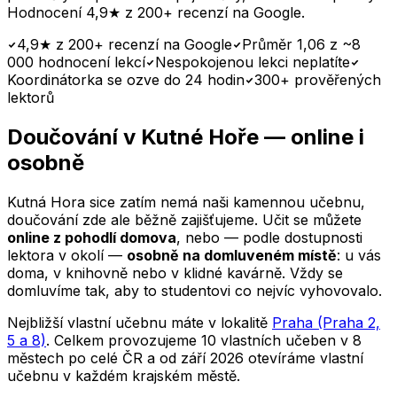
Hodnocení 4,9★ z 200+ recenzí na Google.
4,9★ z 200+ recenzí na Google
Průměr 1,06 z ~8
000 hodnocení lekcí
Nespokojenou lekci neplatíte
Koordinátorka se ozve do 24 hodin
300+ prověřených
lektorů
Doučování
v Kutné Hoře
— online i
osobně
Kutná Hora
sice zatím nemá naši kamennou učebnu,
doučování zde ale běžně zajišťujeme. Učit se můžete
online z pohodlí domova
, nebo — podle dostupnosti
lektora v okolí —
osobně na domluveném místě
: u vás
doma, v knihovně nebo v klidné kavárně. Vždy se
domluvíme tak, aby to studentovi co nejvíc vyhovovalo.
Nejbližší vlastní učebnu máte v lokalitě
Praha (Praha 2,
5 a 8)
. Celkem provozujeme 10 vlastních učeben v 8
městech po celé ČR a od září 2026 otevíráme vlastní
učebnu v každém krajském městě.