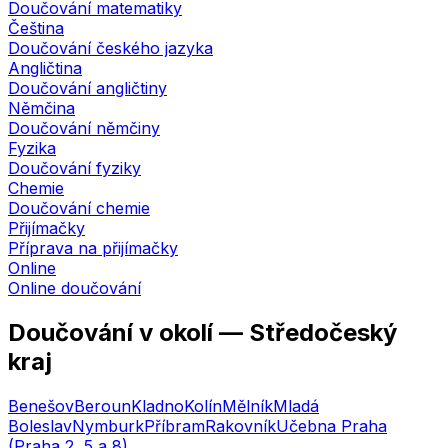
Doučování matematiky
Čeština
Doučování českého jazyka
Angličtina
Doučování angličtiny
Němčina
Doučování němčiny
Fyzika
Doučování fyziky
Chemie
Doučování chemie
Přijímačky
Příprava na přijímačky
Online
Online doučování
Doučování v okolí —
Středočeský
kraj
Benešov
Beroun
Kladno
Kolín
Mělník
Mladá
Boleslav
Nymburk
Příbram
Rakovník
Učebna
Praha
(Praha 2, 5 a 8)