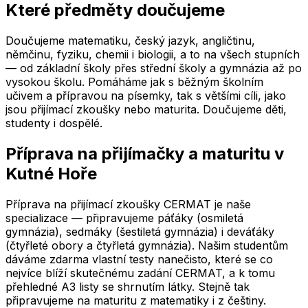
Které předměty doučujeme
Doučujeme matematiku, český jazyk, angličtinu,
němčinu, fyziku, chemii i biologii, a to na všech stupních
— od základní školy přes střední školy a gymnázia až po
vysokou školu. Pomáháme jak s běžným školním
učivem a přípravou na písemky, tak s většími cíli, jako
jsou přijímací zkoušky nebo maturita. Doučujeme děti,
studenty i dospělé.
Příprava na přijímačky a maturitu
v
Kutné Hoře
Příprava na přijímací zkoušky CERMAT je naše
specializace — připravujeme páťáky (osmiletá
gymnázia), sedmáky (šestiletá gymnázia) i deváťáky
(čtyřleté obory a čtyřletá gymnázia). Našim studentům
dáváme zdarma vlastní testy nanečisto, které se co
nejvíce blíží skutečnému zadání CERMAT, a k tomu
přehledné A3 listy se shrnutím látky. Stejně tak
připravujeme na maturitu z matematiky i z češtiny.