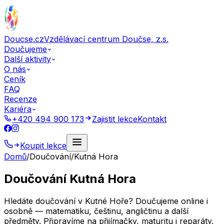
Doucse.cz
Vzdělávací centrum Doučse, z.s.
Doučujeme
Další aktivity
O nás
Ceník
FAQ
Recenze
Kariéra
+420 494 900 173
Zajistit lekce
Kontakt
Koupit lekce
Domů
/
Doučování
/
Kutná Hora
Doučování Kutná Hora
Hledáte doučování v Kutné Hoře? Doučujeme online i
osobně — matematiku, češtinu, angličtinu a další
předměty. Připravíme na přijímačky, maturitu i reparáty.