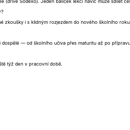
 (dříve Sodexo). Jeden balíček lekcí navíc může sdílet cel
y?
 zkoušky i s klidným rozjezdem do nového školního roku.
i dospělé — od školního učiva přes maturitu až po příprav
tě týž den v pracovní době.