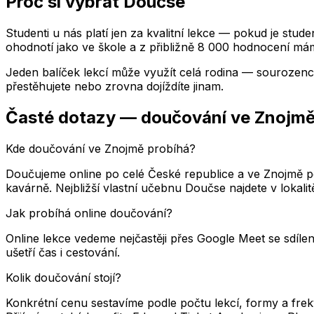
Proč si vybrat Doučse
Studenti u nás platí jen za kvalitní lekce — pokud je stud
ohodnotí jako ve škole a z přibližně 8 000 hodnocení mám
Jeden balíček lekcí může využít celá rodina — sourozenci
přestěhujete nebo zrovna dojíždíte jinam.
Časté dotazy — doučování
ve Znojm
Kde doučování ve Znojmě probíhá?
Doučujeme online po celé České republice a ve Znojmě p
kavárně. Nejbližší vlastní učebnu Doučse najdete v loka
Jak probíhá online doučování?
Online lekce vedeme nejčastěji přes Google Meet se sdílen
ušetří čas i cestování.
Kolik doučování stojí?
Konkrétní cenu sestavíme podle počtu lekcí, formy a fre