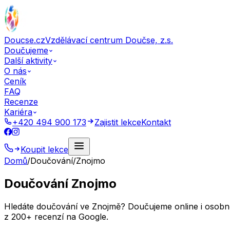
Doucse.cz
Vzdělávací centrum Doučse, z.s.
Doučujeme
Další aktivity
O nás
Ceník
FAQ
Recenze
Kariéra
+420 494 900 173
Zajistit lekce
Kontakt
Koupit lekce
Domů
/
Doučování
/
Znojmo
Doučování Znojmo
Hledáte doučování ve Znojmě? Doučujeme online i osobně —
z 200+ recenzí na Google.