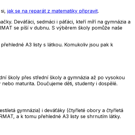
si,
jak se na reparát z matematiky připravit
.
čky. Deváťáci, sedmáci i páťáci, kteří míří na gymnázia a
 CERMAT se píší v dubnu. S výběrem školy pomůže naše
řehledné A3 listy s látkou. Komukoliv jsou pak k
adní školy přes střední školy a gymnázia až po vysokou
 nebo maturita. Doučujeme děti, studenty i dospělé.
iletá gymnázia) i deváťáky (čtyřleté obory a čtyřletá
RMAT, a k tomu přehledné A3 listy se shrnutím látky.