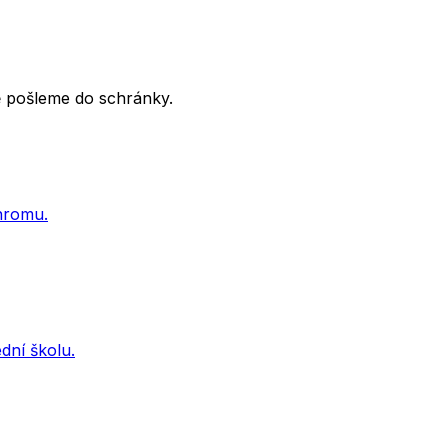
tě pošleme do schránky.
ohromu.
dní školu.