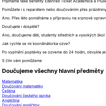
Přijímáme také benefity Edenred Ticket Academica a Pluxee
Pomůžete i s reparátem nebo doučováním přes prázdnin
Ano. Přes léto pomáháme s přípravou na srpnové opravné
Doučujete i dospělé?
Ano, doučujeme děti, studenty středních a vysokých škol 
Jak rychle se mi koordinátorka ozve?
Po vyplnění poptávky se ozveme do 24 hodin, obvykle ješ
S čím vám pomůžeme
Doučujeme všechny hlavní předměty
Matematika
Doučování matematiky
Čeština
Doučování českého jazyka
Angličtina
Doučování angličtiny