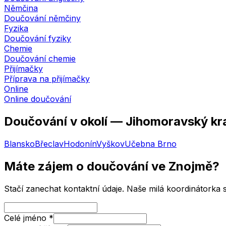
Němčina
Doučování němčiny
Fyzika
Doučování fyziky
Chemie
Doučování chemie
Přijímačky
Příprava na přijímačky
Online
Online doučování
Doučování v okolí —
Jihomoravský kr
Blansko
Břeclav
Hodonín
Vyškov
Učebna
Brno
Máte zájem o doučování
ve Znojmě
?
Stačí zanechat kontaktní údaje. Naše milá koordinátorka
Celé jméno
*