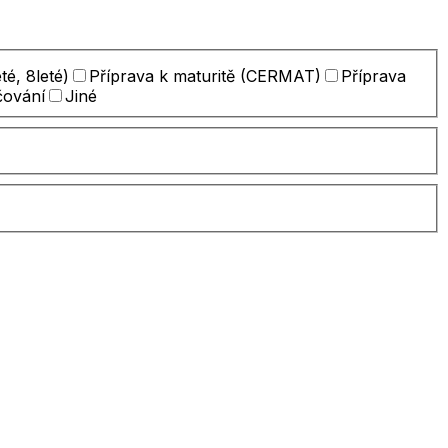
té, 8leté)
Příprava k maturitě (CERMAT)
Příprava
čování
Jiné