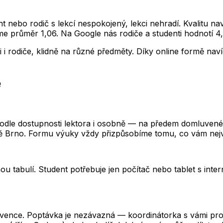
ent nebo rodič s lekcí nespokojený, lekci nehradí. Kvalitu n
e průměr 1,06. Na Google nás rodiče a studenti hodnotí 4,
 i rodiče, klidně na různé předměty. Díky online formě nav
ě
odle dostupnosti lektora i osobně — na předem domluveném
litě Brno. Formu výuky vždy přizpůsobíme tomu, co vám nej
ou tabulí. Student potřebuje jen počítač nebo tablet s inte
kvence. Poptávka je nezávazná — koordinátorka s vámi prob