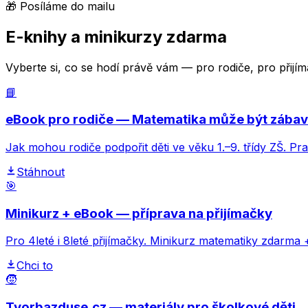
🎁 Posíláme do mailu
E-knihy a minikurzy zdarma
Vyberte si, co se hodí právě vám — pro rodiče, pro přij
📘
eBook pro rodiče — Matematika může být zába
Jak mohou rodiče podpořit děti ve věku 1.–9. třídy ZŠ. Pr
Stáhnout
🎯
Minikurz + eBook — příprava na přijímačky
Pro 4leté i 8leté přijímačky. Minikurz matematiky zdarma 
Chci to
🧒
Tvorbazduse.cz — materiály pro školkové děti