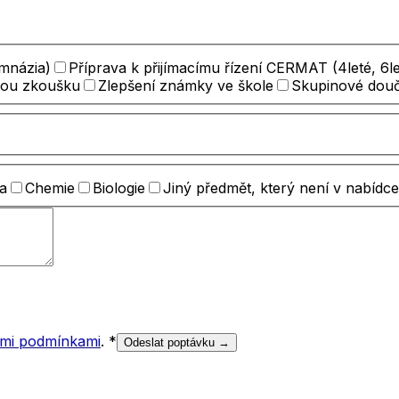
ymnázia)
Příprava k přijímacímu řízení CERMAT (4leté, 6le
nou zkoušku
Zlepšení známky ve škole
Skupinové dou
a
Chemie
Biologie
Jiný předmět, který není v nabídce
mi podmínkami
.
*
Odeslat poptávku →