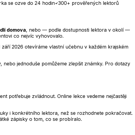
rka se ozve do 24 hodin
300+ prověřených lektorů
odlí domova
, nebo — podle dostupnosti lektora v okolí —
ntovi co nejvíc vyhovovalo.
 září 2026 otevíráme vlastní učebnu v každém krajském
áty, nebo jednoduše pomůžeme zlepšit známky. Pro dotazy
nt potřebuje zvládnout. Online lekce vedeme nejčastěji
výuky i konkrétního lektora, než se rozhodnete pokračovat.
átké zápisky o tom, co se probíralo.