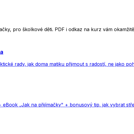
ímačky, pro školkové děti. PDF i odkaz na kurz vám okamži
va
aktické rady, jak doma matiku přijmout s radostí, ne jako p
+ eBook „Jak na přijímačky" + bonusový tip, jak vybrat stře