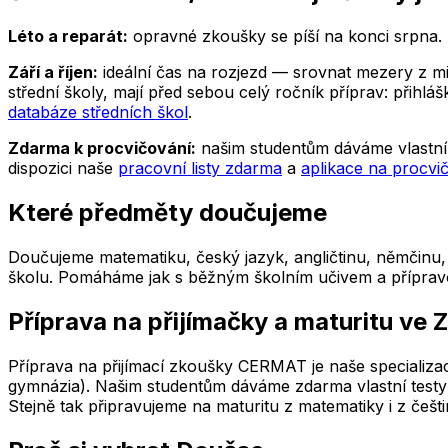
Léto a reparát:
opravné zkoušky se píší na konci srpna. P
Září a říjen:
ideální čas na rozjezd — srovnat mezery z minu
střední školy, mají před sebou celý ročník příprav: přih
databáze středních škol
.
Zdarma k procvičování:
našim studentům dáváme vlastní 
dispozici naše
pracovní listy zdarma
a
aplikace na procvi
Které předměty doučujeme
Doučujeme matematiku, český jazyk, angličtinu, němčinu, f
školu. Pomáháme jak s běžným školním učivem a přípravou n
Příprava na přijímačky a maturitu
ve 
Příprava na přijímací zkoušky CERMAT je naše specializac
gymnázia). Našim studentům dáváme zdarma vlastní testy 
Stejně tak připravujeme na maturitu z matematiky i z češti