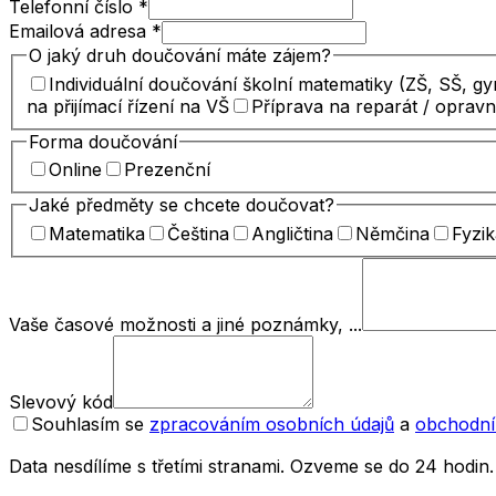
Telefonní číslo
*
Emailová adresa
*
O jaký druh doučování máte zájem?
Individuální doučování školní matematiky (ZŠ, SŠ, g
na přijímací řízení na VŠ
Příprava na reparát / oprav
Forma doučování
Online
Prezenční
Jaké předměty se chcete doučovat?
Matematika
Čeština
Angličtina
Němčina
Fyzik
Vaše časové možnosti a jiné poznámky, ...
Slevový kód
Souhlasím se
zpracováním osobních údajů
a
obchodní
Data nesdílíme s třetími stranami. Ozveme se do 24 hodin.