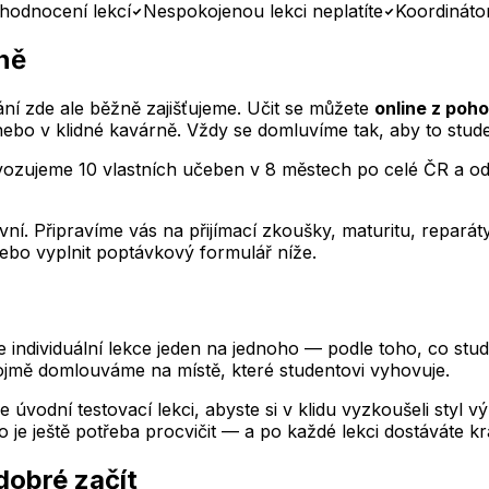
hodnocení lekcí
Nespokojenou lekci neplatíte
Koordináto
ně
í zde ale běžně zajišťujeme. Učit se můžete
online z poh
nebo v klidné kavárně. Vždy se domluvíme tak, aby to stude
vozujeme 10 vlastních učeben v 8 městech po celé ČR a od
ní. Připravíme vás na přijímací zkoušky, maturitu, repar
ebo vyplnit poptávkový formulář níže.
ndividuální lekce jeden na jednoho — podle toho, co stude
ojmě
domlouváme na místě, které studentovi vyhovuje.
e úvodní testovací lekci, abyste si v klidu vyzkoušeli styl 
 je ještě potřeba procvičit — a po každé lekci dostáváte kr
 dobré začít