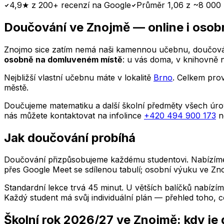
4,9★ z 200+ recenzí na Google
Průměr 1,06 z ~8 000 
Doučování
ve Znojmě
— online i osob
Znojmo
sice zatím nemá naši kamennou učebnu, doučován
osobně na domluveném místě
: u vás doma, v knihovně 
Nejbližší vlastní učebnu máte v lokalitě
Brno
. Celkem pro
městě.
Doučujeme matematiku a další školní předměty všech úrov
nás můžete kontaktovat na infolince
+420 494 900 173
n
Jak doučování probíhá
Doučování přizpůsobujeme každému studentovi. Nabízíme i
přes Google Meet se sdílenou tabulí; osobní výuku
ve Zn
Standardní lekce trvá 45 minut. U větších balíčků nabízím
Každý student má svůj individuální plán — přehled toho, co
Školní rok 2026/27
ve Znojmě
: kdy je