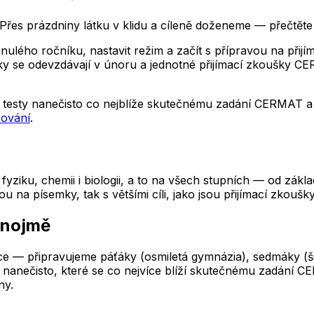
řes prázdniny látku v klidu a cíleně doženeme — přečtěte 
lého ročníku, nastavit režim a začít s přípravou na přijíma
lášky se odevzdávají v únoru a jednotné přijímací zkoušky
testy nanečisto co nejblíže skutečnému zadání CERMAT a p
čování
.
yziku, chemii i biologii, a to na všech stupních — od zákl
a písemky, tak s většími cíli, jako jsou přijímací zkoušky
Znojmě
e — připravujeme páťáky (osmiletá gymnázia), sedmáky (šest
nanečisto, které se co nejvíce blíží skutečnému zadání CE
ny.