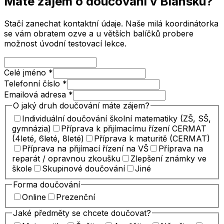
Máte zájem o doučování
v Blansku
?
Stačí zanechat kontaktní údaje. Naše milá koordinátorka
se vám obratem ozve a u větších balíčků probere
možnost úvodní testovací lekce.
Celé jméno
*
Telefonní číslo
*
Emailová adresa
*
O jaký druh doučování máte zájem?
Individuální doučování školní matematiky (ZŠ, SŠ,
gymnázia)
Příprava k přijímacímu řízení CERMAT
(4leté, 6leté, 8leté)
Příprava k maturitě (CERMAT)
Příprava na přijímací řízení na VŠ
Příprava na
reparát / opravnou zkoušku
Zlepšení známky ve
škole
Skupinové doučování
Jiné
Forma doučování
Online
Prezenční
Jaké předměty se chcete doučovat?