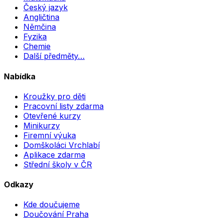
Český jazyk
Angličtina
Němčina
Fyzika
Chemie
Další předměty…
Nabídka
Kroužky pro děti
Pracovní listy zdarma
Otevřené kurzy
Minikurzy
Firemní výuka
Domškoláci Vrchlabí
Aplikace zdarma
Střední školy v ČR
Odkazy
Kde doučujeme
Doučování Praha