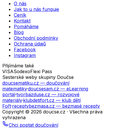
O nás
Jak to u nás funguje
Ceník
Kontakt
Pomáháme
Blog
Obchodní podmínky
Ochrana údajů
Facebook
Instagram
Přijímáme také
VISA
Sodexo
Flexi Pass
Sesterské weby skupiny Doučse
doucsematiku.cz
— doučování
matematiky
·
doucsesam.cz
— eLearning
portál
·
tvorbazduse.cz
— rozvojové
materiály
·
klubdetifort.cz
— klub dětí
Fořt
·
receptybezmasa.cz
— bezmasé recepty
Copyright © 2026 doucse.cz · Všechna práva
vyhrazena
Chci poptat doučování