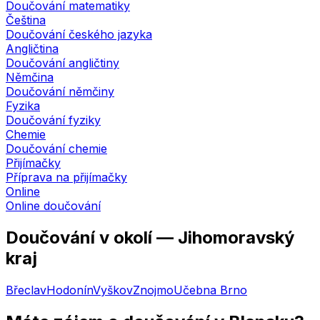
Doučování matematiky
Čeština
Doučování českého jazyka
Angličtina
Doučování angličtiny
Němčina
Doučování němčiny
Fyzika
Doučování fyziky
Chemie
Doučování chemie
Přijímačky
Příprava na přijímačky
Online
Online doučování
Doučování v okolí —
Jihomoravský
kraj
Břeclav
Hodonín
Vyškov
Znojmo
Učebna
Brno