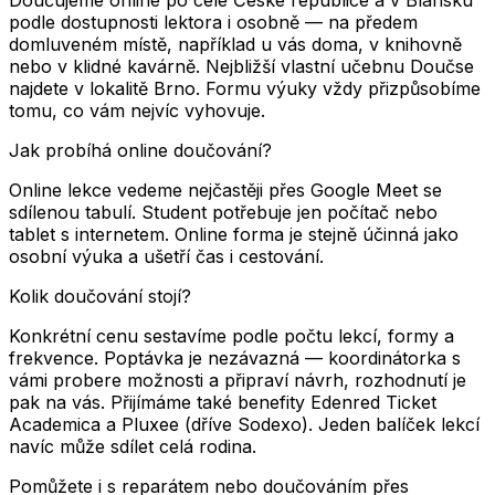
podle dostupnosti lektora i osobně — na předem
domluveném místě, například u vás doma, v knihovně
nebo v klidné kavárně. Nejbližší vlastní učebnu Doučse
najdete v lokalitě Brno. Formu výuky vždy přizpůsobíme
tomu, co vám nejvíc vyhovuje.
Jak probíhá online doučování?
Online lekce vedeme nejčastěji přes Google Meet se
sdílenou tabulí. Student potřebuje jen počítač nebo
tablet s internetem. Online forma je stejně účinná jako
osobní výuka a ušetří čas i cestování.
Kolik doučování stojí?
Konkrétní cenu sestavíme podle počtu lekcí, formy a
frekvence. Poptávka je nezávazná — koordinátorka s
vámi probere možnosti a připraví návrh, rozhodnutí je
pak na vás. Přijímáme také benefity Edenred Ticket
Academica a Pluxee (dříve Sodexo). Jeden balíček lekcí
navíc může sdílet celá rodina.
Pomůžete i s reparátem nebo doučováním přes