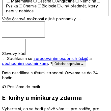
Matematika
Čeština
Angličtina
Němčina
Fyzika
Chemie
Biologie
Jiný předmět, který
není v nabídce
Vaše časové možnosti a jiné poznámky, ...
Slevový kód
Souhlasím se
zpracováním osobních údajů
a
obchodními podmínkami
.
*
Odeslat poptávku →
Data nesdílíme s třetími stranami. Ozveme se do 24
hodin.
🎁 Posíláme do mailu
E-knihy a minikurzy zdarma
Vyberte si, co se hodí právě vám — pro rodiče, pro