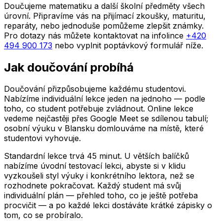
Doučujeme matematiku a další školní předměty všech
úrovní. Připravíme vás na přijímací zkoušky, maturitu,
reparáty, nebo jednoduše pomůžeme zlepšit známky.
Pro dotazy nás můžete kontaktovat na infolince
+420
494 900 173
nebo vyplnit poptávkový formulář níže.
Jak doučování probíhá
Doučování přizpůsobujeme každému studentovi.
Nabízíme individuální lekce jeden na jednoho — podle
toho, co student potřebuje zvládnout. Online lekce
vedeme nejčastěji přes Google Meet se sdílenou tabulí;
osobní výuku
v Blansku
domlouváme na místě, které
studentovi vyhovuje.
Standardní lekce trvá 45 minut. U větších balíčků
nabízíme úvodní testovací lekci, abyste si v klidu
vyzkoušeli styl výuky i konkrétního lektora, než se
rozhodnete pokračovat. Každý student má svůj
individuální plán — přehled toho, co je ještě potřeba
procvičit — a po každé lekci dostáváte krátké zápisky o
tom, co se probíralo.