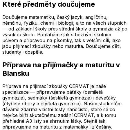
Které předměty doučujeme
Doučujeme matematiku, český jazyk, angličtinu,
němčinu, fyziku, chemii i biologii, a to na všech stupních
— od základní školy přes střední školy a gymnázia až po
vysokou školu. Pomáháme jak s běžným školním
učivem a přípravou na písemky, tak s většími cíli, jako
jsou přijímací zkoušky nebo maturita. Doučujeme děti,
studenty i dospělé.
Příprava na přijímačky a maturitu
v
Blansku
Příprava na přijímací zkoušky CERMAT je naše
specializace — připravujeme páťáky (osmiletá
gymnázia), sedmáky (šestiletá gymnázia) i deváťáky
(čtyřleté obory a čtyřletá gymnázia). Našim studentům
dáváme zdarma vlastní testy nanečisto, které se co
nejvíce blíží skutečnému zadání CERMAT, a k tomu
přehledné A3 listy se shrnutím látky. Stejně tak
připravujeme na maturitu z matematiky i z češtiny.