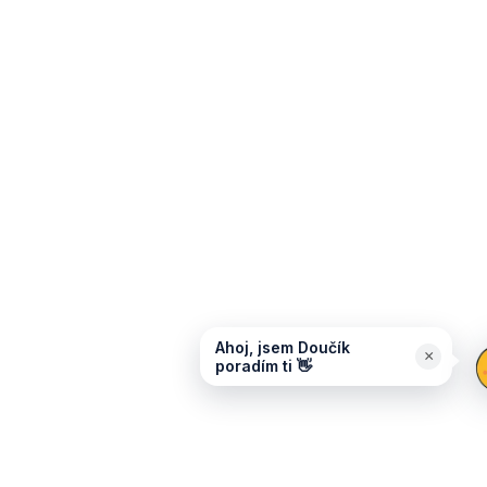
Ahoj, jsem Doučík
×
poradím ti 👋