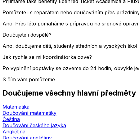
Přijímáme také benefity Edenred Ticket Academica a Pluxee
Pomůžete i s reparátem nebo doučováním přes prázdnin
Ano. Přes léto pomáháme s přípravou na srpnové opravné
Doučujete i dospělé?
Ano, doučujeme děti, studenty středních a vysokých škol 
Jak rychle se mi koordinátorka ozve?
Po vyplnění poptávky se ozveme do 24 hodin, obvykle ješ
S čím vám pomůžeme
Doučujeme všechny hlavní předměty
Matematika
Doučování matematiky
Čeština
Doučování českého jazyka
Angličtina
Doučování angličtiny