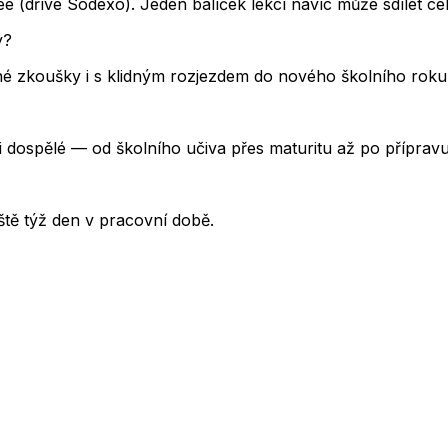
 (dříve Sodexo). Jeden balíček lekcí navíc může sdílet cel
y?
 zkoušky i s klidným rozjezdem do nového školního roku.
i dospělé — od školního učiva přes maturitu až po příprav
tě týž den v pracovní době.