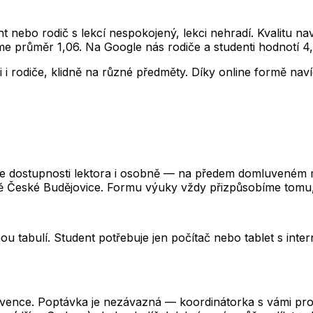
ent nebo rodič s lekcí nespokojený, lekci nehradí. Kvalitu n
e průměr 1,06. Na Google nás rodiče a studenti hodnotí 4,
 i rodiče, klidně na různé předměty. Díky online formě nav
le dostupnosti lektora i osobně — na předem domluveném m
litě České Budějovice. Formu výuky vždy přizpůsobíme tomu
ou tabulí. Student potřebuje jen počítač nebo tablet s inte
kvence. Poptávka je nezávazná — koordinátorka s vámi prob