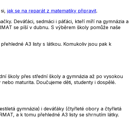
si,
jak se na reparát z matematiky připravit
.
čky. Deváťáci, sedmáci i páťáci, kteří míří na gymnázia a
 CERMAT se píší v dubnu. S výběrem školy pomůže naše
řehledné A3 listy s látkou. Komukoliv jsou pak k
adní školy přes střední školy a gymnázia až po vysokou
 nebo maturita. Doučujeme děti, studenty i dospělé.
iletá gymnázia) i deváťáky (čtyřleté obory a čtyřletá
RMAT, a k tomu přehledné A3 listy se shrnutím látky.