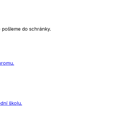
tě pošleme do schránky.
ohromu.
dní školu.