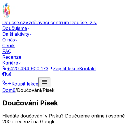
Doucse.cz
Vzdělávací centrum Doučse, z.s.
Doučujeme
Další aktivity
O nás
Ceník
FAQ
Recenze
Kariéra
+420 494 900 173
Zajistit lekce
Kontakt
Koupit lekce
Domů
/
Doučování
/
Písek
Doučování Písek
Hledáte doučování v Písku? Doučujeme online i osobně — m
200+ recenzí na Google.