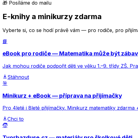
🎁 Posíláme do mailu
E-knihy a minikurzy zdarma
Vyberte si, co se hodí právě vám — pro rodiče, pro přij
📘
eBook pro rodiče — Matematika může být zába
Jak mohou rodiče podpořit děti ve věku 1.–9. třídy ZŠ. Pr
Stáhnout
🎯
Minikurz + eBook — příprava na přijímačky
Pro 4leté i 8leté přijímačky. Minikurz matematiky zdarma 
Chci to
🧒
Tvorbazduse.cz — materiály pro školkové děti