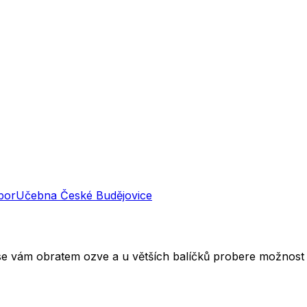
bor
Učebna
České Budějovice
 se vám obratem ozve a u větších balíčků probere možnost 