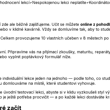
hodnocení lekcí
Nespokojenou lekci neplatíte
Koordináto
zde ale běžně zajišťujeme. Učit se můžete
online z pohod
nebo v klidné kavárně. Vždy se domluvíme tak, aby to stude
. Celkem provozujeme 10 vlastních učeben v 8 městech po 
ní. Připravíme vás na přijímací zkoušky, maturitu, repar
ebo vyplnit poptávkový formulář níže.
ndividuální lekce jeden na jednoho — podle toho, co stude
u
domlouváme na místě, které studentovi vyhovuje.
e úvodní testovací lekci, abyste si v klidu vyzkoušeli styl 
 je ještě potřeba procvičit — a po každé lekci dostáváte kr
ré začít