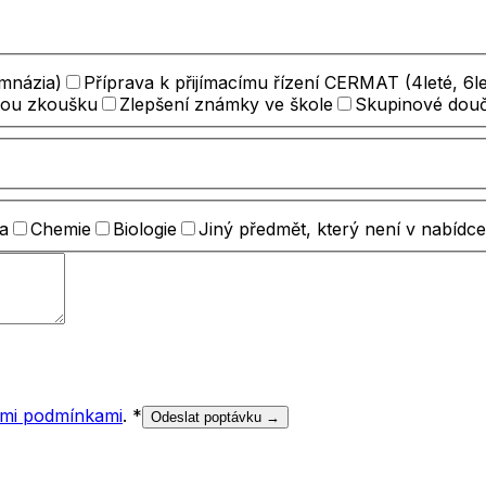
ymnázia)
Příprava k přijímacímu řízení CERMAT (4leté, 6le
nou zkoušku
Zlepšení známky ve škole
Skupinové dou
a
Chemie
Biologie
Jiný předmět, který není v nabídce
mi podmínkami
.
*
Odeslat poptávku →