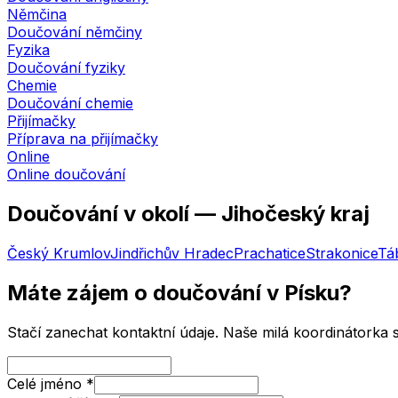
Němčina
Doučování němčiny
Fyzika
Doučování fyziky
Chemie
Doučování chemie
Přijímačky
Příprava na přijímačky
Online
Online doučování
Doučování v okolí —
Jihočeský kraj
Český Krumlov
Jindřichův Hradec
Prachatice
Strakonice
Tá
Máte zájem o doučování
v Písku
?
Stačí zanechat kontaktní údaje. Naše milá koordinátorka
Celé jméno
*