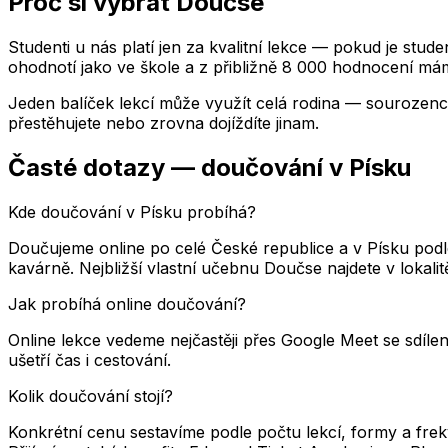
Proč si vybrat Doučse
Studenti u nás platí jen za kvalitní lekce — pokud je stud
ohodnotí jako ve škole a z přibližně 8 000 hodnocení mám
Jeden balíček lekcí může využít celá rodina — sourozenci
přestěhujete nebo zrovna dojíždíte jinam.
Časté dotazy — doučování
v Písku
Kde doučování v Písku probíhá?
Doučujeme online po celé České republice a v Písku pod
kavárně. Nejbližší vlastní učebnu Doučse najdete v loka
Jak probíhá online doučování?
Online lekce vedeme nejčastěji přes Google Meet se sdílen
ušetří čas i cestování.
Kolik doučování stojí?
Konkrétní cenu sestavíme podle počtu lekcí, formy a fre