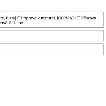
té, 8leté)
Příprava k maturitě (CERMAT)
Příprava
čování
Jiné