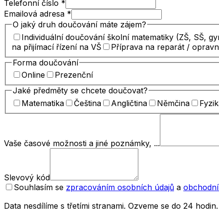
Telefonní číslo
*
Emailová adresa
*
O jaký druh doučování máte zájem?
Individuální doučování školní matematiky (ZŠ, SŠ, g
na přijímací řízení na VŠ
Příprava na reparát / oprav
Forma doučování
Online
Prezenční
Jaké předměty se chcete doučovat?
Matematika
Čeština
Angličtina
Němčina
Fyzik
Vaše časové možnosti a jiné poznámky, ...
Slevový kód
Souhlasím se
zpracováním osobních údajů
a
obchodní
Data nesdílíme s třetími stranami. Ozveme se do 24 hodin.