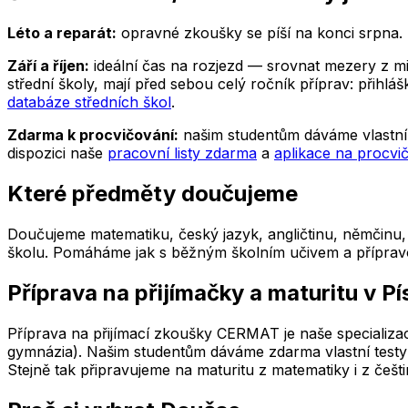
Léto a reparát:
opravné zkoušky se píší na konci srpna. P
Září a říjen:
ideální čas na rozjezd — srovnat mezery z minu
střední školy, mají před sebou celý ročník příprav: přih
databáze středních škol
.
Zdarma k procvičování:
našim studentům dáváme vlastní 
dispozici naše
pracovní listy zdarma
a
aplikace na procvi
Které předměty doučujeme
Doučujeme matematiku, český jazyk, angličtinu, němčinu, f
školu. Pomáháme jak s běžným školním učivem a přípravou n
Příprava na přijímačky a maturitu
v Pí
Příprava na přijímací zkoušky CERMAT je naše specializac
gymnázia). Našim studentům dáváme zdarma vlastní testy 
Stejně tak připravujeme na maturitu z matematiky i z češti