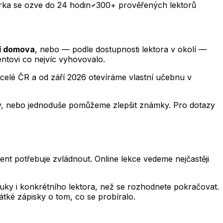
rka se ozve do 24 hodin
300+ prověřených lektorů
lí domova
, nebo — podle dostupnosti lektora v okolí —
ntovi co nejvíc vyhovovalo.
celé ČR a od září 2026 otevíráme vlastní učebnu v
áty, nebo jednoduše pomůžeme zlepšit známky. Pro dotazy
nt potřebuje zvládnout. Online lekce vedeme nejčastěji
výuky i konkrétního lektora, než se rozhodnete pokračovat.
átké zápisky o tom, co se probíralo.