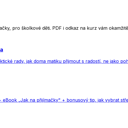
ímačky, pro školkové děti. PDF i odkaz na kurz vám okamži
va
aktické rady, jak doma matiku přijmout s radostí, ne jako p
+ eBook „Jak na přijímačky" + bonusový tip, jak vybrat stře