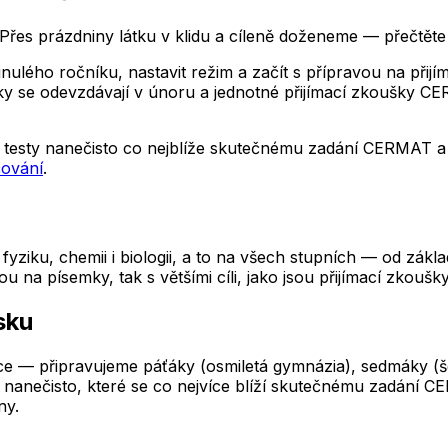
řes prázdniny látku v klidu a cíleně doženeme — přečtěte 
lého ročníku, nastavit režim a začít s přípravou na přijíma
lášky se odevzdávají v únoru a jednotné přijímací zkoušky
testy nanečisto co nejblíže skutečnému zadání CERMAT a p
čování
.
yziku, chemii i biologii, a to na všech stupních — od zákl
a písemky, tak s většími cíli, jako jsou přijímací zkoušky
sku
e — připravujeme páťáky (osmiletá gymnázia), sedmáky (šest
nanečisto, které se co nejvíce blíží skutečnému zadání CE
ny.