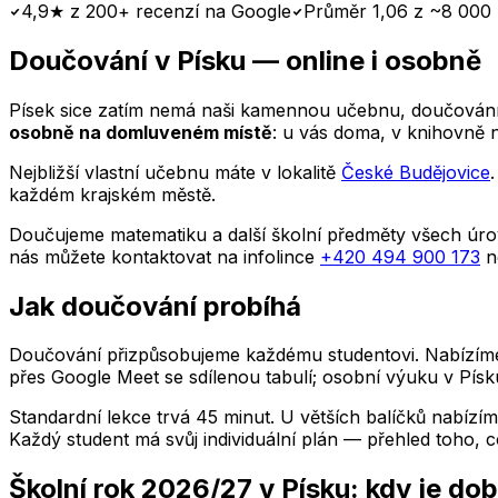
4,9★ z 200+ recenzí na Google
Průměr 1,06 z ~8 000 
Doučování
v Písku
— online i osobně
Písek
sice zatím nemá naši kamennou učebnu, doučování 
osobně na domluveném místě
: u vás doma, v knihovně 
Nejbližší vlastní učebnu máte v lokalitě
České Budějovice
každém krajském městě.
Doučujeme matematiku a další školní předměty všech úrov
nás můžete kontaktovat na infolince
+420 494 900 173
n
Jak doučování probíhá
Doučování přizpůsobujeme každému studentovi. Nabízíme i
přes Google Meet se sdílenou tabulí; osobní výuku
v Písk
Standardní lekce trvá 45 minut. U větších balíčků nabízím
Každý student má svůj individuální plán — přehled toho, co
Školní rok 2026/27
v Písku
: kdy je dob