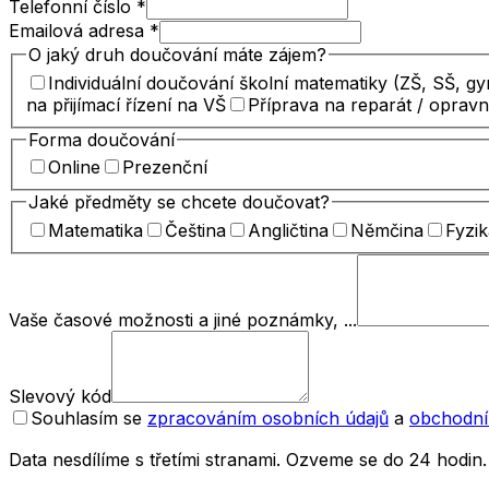
Telefonní číslo
*
Emailová adresa
*
O jaký druh doučování máte zájem?
Individuální doučování školní matematiky (ZŠ, SŠ, g
na přijímací řízení na VŠ
Příprava na reparát / oprav
Forma doučování
Online
Prezenční
Jaké předměty se chcete doučovat?
Matematika
Čeština
Angličtina
Němčina
Fyzik
Vaše časové možnosti a jiné poznámky, ...
Slevový kód
Souhlasím se
zpracováním osobních údajů
a
obchodní
Data nesdílíme s třetími stranami. Ozveme se do 24 hodin.