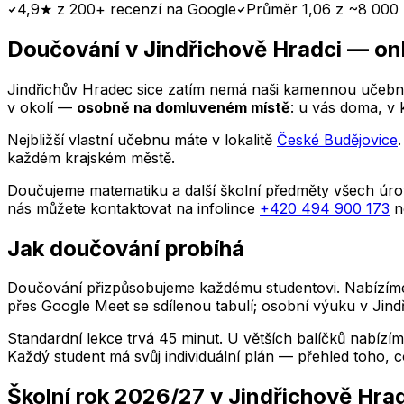
4,9★ z 200+ recenzí na Google
Průměr 1,06 z ~8 000 
Doučování
v Jindřichově Hradci
— onl
Jindřichův Hradec
sice zatím nemá naši kamennou učebnu
v okolí —
osobně na domluveném místě
: u vás doma, v 
Nejbližší vlastní učebnu máte v lokalitě
České Budějovice
každém krajském městě.
Doučujeme matematiku a další školní předměty všech úrov
nás můžete kontaktovat na infolince
+420 494 900 173
n
Jak doučování probíhá
Doučování přizpůsobujeme každému studentovi. Nabízíme i
přes Google Meet se sdílenou tabulí; osobní výuku
v Jind
Standardní lekce trvá 45 minut. U větších balíčků nabízím
Každý student má svůj individuální plán — přehled toho, co
Školní rok 2026/27
v Jindřichově Hra