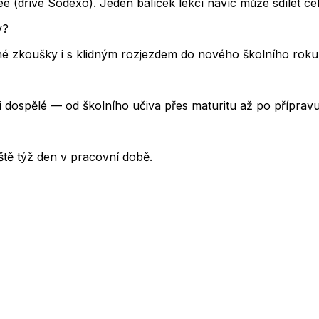
 (dříve Sodexo). Jeden balíček lekcí navíc může sdílet cel
y?
 zkoušky i s klidným rozjezdem do nového školního roku.
i dospělé — od školního učiva přes maturitu až po příprav
tě týž den v pracovní době.