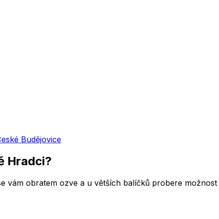
eské Budějovice
ě Hradci
?
 se vám obratem ozve a u větších balíčků probere možnost 