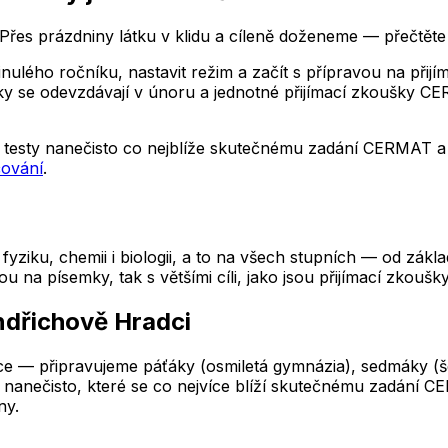
řes prázdniny látku v klidu a cíleně doženeme — přečtěte 
lého ročníku, nastavit režim a začít s přípravou na přijíma
lášky se odevzdávají v únoru a jednotné přijímací zkoušky
testy nanečisto co nejblíže skutečnému zadání CERMAT a p
čování
.
yziku, chemii i biologii, a to na všech stupních — od zákl
a písemky, tak s většími cíli, jako jsou přijímací zkoušky
ndřichově Hradci
e — připravujeme páťáky (osmiletá gymnázia), sedmáky (šest
nanečisto, které se co nejvíce blíží skutečnému zadání CE
ny.