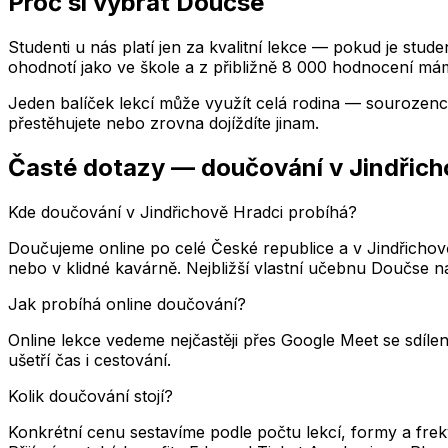
Proč si vybrat Doučse
Studenti u nás platí jen za kvalitní lekce — pokud je stud
ohodnotí jako ve škole a z přibližně 8 000 hodnocení mám
Jeden balíček lekcí může využít celá rodina — sourozenci
přestěhujete nebo zrovna dojíždíte jinam.
Časté dotazy — doučování
v Jindřic
Kde doučování v Jindřichově Hradci probíhá?
Doučujeme online po celé České republice a v Jindřicho
nebo v klidné kavárně. Nejbližší vlastní učebnu Doučse n
Jak probíhá online doučování?
Online lekce vedeme nejčastěji přes Google Meet se sdílen
ušetří čas i cestování.
Kolik doučování stojí?
Konkrétní cenu sestavíme podle počtu lekcí, formy a fre