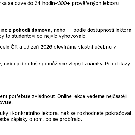
rka se ozve do 24 hodin
300+ prověřených lektorů
line z pohodlí domova
, nebo — podle dostupnosti lektora
y to studentovi co nejvíc vyhovovalo.
celé ČR a od září 2026 otevíráme vlastní učebnu v
áty, nebo jednoduše pomůžeme zlepšit známky. Pro dotazy
nt potřebuje zvládnout. Online lekce vedeme nejčastěji
ovuje.
výuky i konkrétního lektora, než se rozhodnete pokračovat.
átké zápisky o tom, co se probíralo.