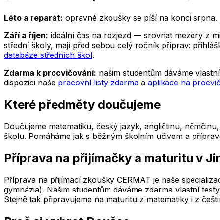
Léto a reparát:
opravné zkoušky se píší na konci srpna. P
Září a říjen:
ideální čas na rozjezd — srovnat mezery z minu
střední školy, mají před sebou celý ročník příprav: přih
databáze středních škol
.
Zdarma k procvičování:
našim studentům dáváme vlastní 
dispozici naše
pracovní listy zdarma
a
aplikace na procvi
Které předměty doučujeme
Doučujeme matematiku, český jazyk, angličtinu, němčinu, f
školu. Pomáháme jak s běžným školním učivem a přípravou n
Příprava na přijímačky a maturitu
v Ji
Příprava na přijímací zkoušky CERMAT je naše specializac
gymnázia). Našim studentům dáváme zdarma vlastní testy 
Stejně tak připravujeme na maturitu z matematiky i z češti