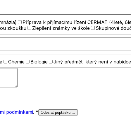
ymnázia)
Příprava k přijímacímu řízení CERMAT (4leté, 6le
nou zkoušku
Zlepšení známky ve škole
Skupinové dou
a
Chemie
Biologie
Jiný předmět, který není v nabídce
mi podmínkami
.
*
Odeslat poptávku →