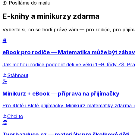
🎁 Posíláme do mailu
E-knihy a minikurzy zdarma
Vyberte si, co se hodí právě vám — pro rodiče, pro přij
📘
eBook pro rodiče — Matematika může být zába
Jak mohou rodiče podpořit děti ve věku 1.–9. třídy ZŠ. Pr
Stáhnout
🎯
Minikurz + eBook — příprava na přijímačky
Pro 4leté i 8leté přijímačky. Minikurz matematiky zdarma 
Chci to
🧒
Tvorbazduse.cz — materiály pro školkové děti