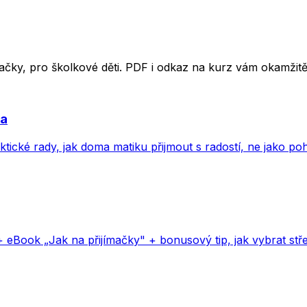
ímačky, pro školkové děti. PDF i odkaz na kurz vám okamži
va
aktické rady, jak doma matiku přijmout s radostí, ne jako p
+ eBook „Jak na přijímačky" + bonusový tip, jak vybrat stře