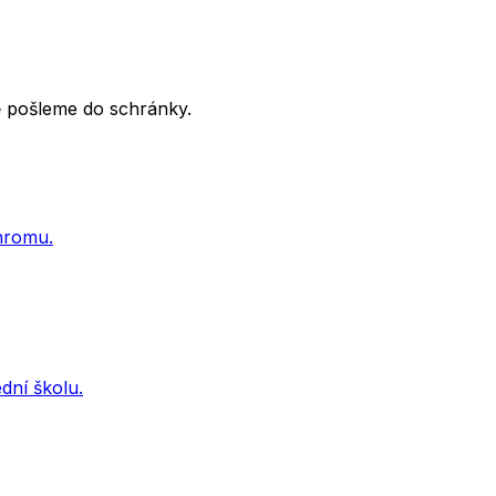
tě pošleme do schránky.
ohromu.
dní školu.