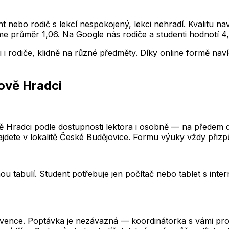
ent nebo rodič s lekcí nespokojený, lekci nehradí. Kvalitu n
e průměr 1,06. Na Google nás rodiče a studenti hodnotí 4,
 i rodiče, klidně na různé předměty. Díky online formě nav
hově Hradci
vě Hradci podle dostupnosti lektora i osobně — na předem
ajdete v lokalitě České Budějovice. Formu výuky vždy přiz
ou tabulí. Student potřebuje jen počítač nebo tablet s inte
kvence. Poptávka je nezávazná — koordinátorka s vámi prob