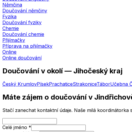
Němčina
Doučování němčiny
Fyzika
Doučování fyziky
Chemie
Doučování chemie
Přijímačky
Příprava na přijímačky
Online
Online doučování
Doučování v okolí —
Jihočeský kraj
Český Krumlov
Písek
Prachatice
Strakonice
Tábor
Učebna
Č
Máte zájem o doučování
v Jindřichov
Stačí zanechat kontaktní údaje. Naše milá koordinátorka
Celé jméno
*