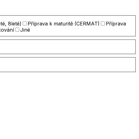
té, 8leté)
Příprava k maturitě (CERMAT)
Příprava
čování
Jiné