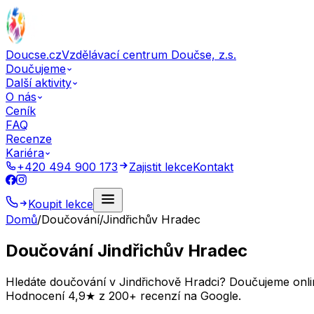
Doucse.cz
Vzdělávací centrum Doučse, z.s.
Doučujeme
Další aktivity
O nás
Ceník
FAQ
Recenze
Kariéra
+420 494 900 173
Zajistit lekce
Kontakt
Koupit lekce
Domů
/
Doučování
/
Jindřichův Hradec
Doučování Jindřichův Hradec
Hledáte doučování v Jindřichově Hradci? Doučujeme online 
Hodnocení 4,9★ z 200+ recenzí na Google.