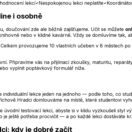
hodnocení lekcí
Nespokojenou lekci neplatíte
Koordináto
ine i osobně
, doučování zde ale běžně zajišťujeme. Učit se můžete
on
knihovně nebo v klidné kavárně. Vždy se domluvíme tak, ab
. Celkem provozujeme 10 vlastních učeben v 8 městech po 
ní. Připravíme vás na přijímací zkoušky, maturitu, repar
ebo vyplnit poptávkový formulář níže.
ndividuální lekce jeden na jednoho — podle toho, co stude
řichově Hradci
domlouváme na místě, které studentovi vyh
e úvodní testovací lekci, abyste si v klidu vyzkoušeli styl 
 je ještě potřeba procvičit — a po každé lekci dostáváte kr
dci
: kdy je dobré začít