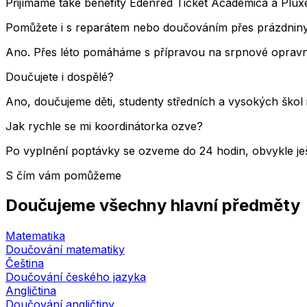
Přijímáme také benefity Edenred Ticket Academica a Pluxee
Pomůžete i s reparátem nebo doučováním přes prázdnin
Ano. Přes léto pomáháme s přípravou na srpnové opravné
Doučujete i dospělé?
Ano, doučujeme děti, studenty středních a vysokých škol 
Jak rychle se mi koordinátorka ozve?
Po vyplnění poptávky se ozveme do 24 hodin, obvykle ješ
S čím vám pomůžeme
Doučujeme všechny hlavní předměty
Matematika
Doučování matematiky
Čeština
Doučování českého jazyka
Angličtina
Doučování angličtiny