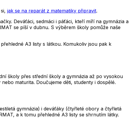
si,
jak se na reparát z matematiky připravit
.
čky. Deváťáci, sedmáci i páťáci, kteří míří na gymnázia a
 CERMAT se píší v dubnu. S výběrem školy pomůže naše
řehledné A3 listy s látkou. Komukoliv jsou pak k
adní školy přes střední školy a gymnázia až po vysokou
 nebo maturita. Doučujeme děti, studenty i dospělé.
iletá gymnázia) i deváťáky (čtyřleté obory a čtyřletá
RMAT, a k tomu přehledné A3 listy se shrnutím látky.