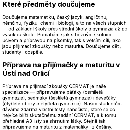
Které předměty doučujeme
Doučujeme matematiku, český jazyk, angličtinu,
němčinu, fyziku, chemii i biologii, a to na všech stupních
— od základní školy přes střední školy a gymnázia až po
vysokou školu. Pomáháme jak s běžným školním
učivem a přípravou na písemky, tak s většími cíli, jako
jsou přijímací zkoušky nebo maturita. Doučujeme děti,
studenty i dospělé.
Příprava na přijímačky a maturitu
v
Ústí nad Orlicí
Příprava na přijímací zkoušky CERMAT je naše
specializace — připravujeme páťáky (osmiletá
gymnázia), sedmáky (šestiletá gymnázia) i deváťáky
(čtyřleté obory a čtyřletá gymnázia). Našim studentům
dáváme zdarma vlastní testy nanečisto, které se co
nejvíce blíží skutečnému zadání CERMAT, a k tomu
přehledné A3 listy se shrnutím látky. Stejně tak
připravujeme na maturitu z matematiky i z češtiny.