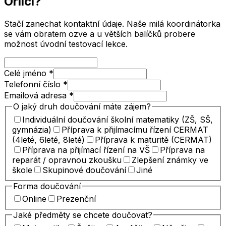
Orlicí
?
Stačí zanechat kontaktní údaje. Naše milá koordinátorka
se vám obratem ozve a u větších balíčků probere
možnost úvodní testovací lekce.
Celé jméno
*
Telefonní číslo
*
Emailová adresa
*
O jaký druh doučování máte zájem?
Individuální doučování školní matematiky (ZŠ, SŠ,
gymnázia)
Příprava k přijímacímu řízení CERMAT
(4leté, 6leté, 8leté)
Příprava k maturitě (CERMAT)
Příprava na přijímací řízení na VŠ
Příprava na
reparát / opravnou zkoušku
Zlepšení známky ve
škole
Skupinové doučování
Jiné
Forma doučování
Online
Prezenční
Jaké předměty se chcete doučovat?