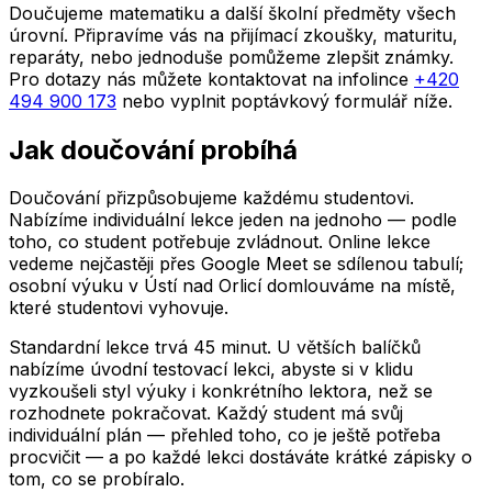
Doučujeme matematiku a další školní předměty všech
úrovní. Připravíme vás na přijímací zkoušky, maturitu,
reparáty, nebo jednoduše pomůžeme zlepšit známky.
Pro dotazy nás můžete kontaktovat na infolince
+420
494 900 173
nebo vyplnit poptávkový formulář níže.
Jak doučování probíhá
Doučování přizpůsobujeme každému studentovi.
Nabízíme individuální lekce jeden na jednoho — podle
toho, co student potřebuje zvládnout. Online lekce
vedeme nejčastěji přes Google Meet se sdílenou tabulí;
osobní výuku
v Ústí nad Orlicí
domlouváme na místě,
které studentovi vyhovuje.
Standardní lekce trvá 45 minut. U větších balíčků
nabízíme úvodní testovací lekci, abyste si v klidu
vyzkoušeli styl výuky i konkrétního lektora, než se
rozhodnete pokračovat. Každý student má svůj
individuální plán — přehled toho, co je ještě potřeba
procvičit — a po každé lekci dostáváte krátké zápisky o
tom, co se probíralo.