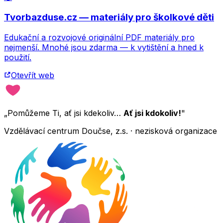
Tvorbazduse.cz — materiály pro školkové děti
Edukační a rozvojové originální PDF materiály pro
nejmenší. Mnohé jsou zdarma — k vytištění a hned k
použití.
Otevřít web
„Pomůžeme Ti, ať jsi kdekoliv…
Ať jsi kdokoliv!
"
Vzdělávací centrum Doučse, z.s. · nezisková organizace