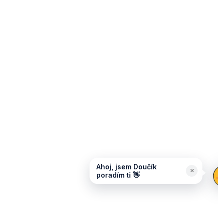
Ahoj, jsem Doučík
×
poradím ti 👋