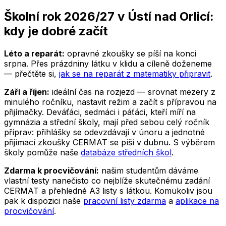
Školní rok 2026/27
v Ústí nad Orlicí
:
kdy je dobré začít
Léto a reparát:
opravné zkoušky se píší na konci
srpna. Přes prázdniny látku v klidu a cíleně doženeme
— přečtěte si,
jak se na reparát z matematiky připravit
.
Září a říjen:
ideální čas na rozjezd — srovnat mezery z
minulého ročníku, nastavit režim a začít s přípravou na
přijímačky. Deváťáci, sedmáci i páťáci, kteří míří na
gymnázia a střední školy, mají před sebou celý ročník
příprav: přihlášky se odevzdávají v únoru a jednotné
přijímací zkoušky CERMAT se píší v dubnu. S výběrem
školy pomůže naše
databáze středních škol
.
Zdarma k procvičování:
našim studentům dáváme
vlastní testy nanečisto co nejblíže skutečnému zadání
CERMAT a přehledné A3 listy s látkou. Komukoliv jsou
pak k dispozici naše
pracovní listy zdarma
a
aplikace na
procvičování
.