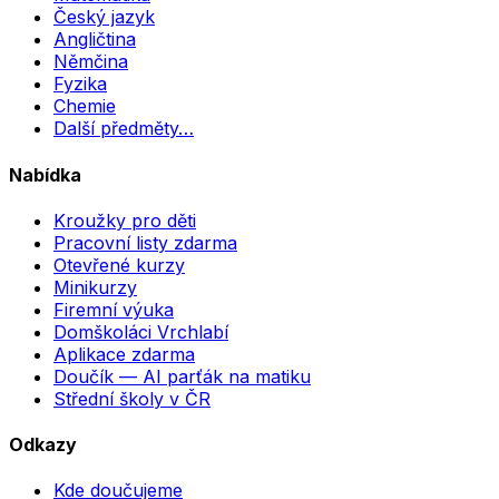
Český jazyk
Angličtina
Němčina
Fyzika
Chemie
Další předměty…
Nabídka
Kroužky pro děti
Pracovní listy zdarma
Otevřené kurzy
Minikurzy
Firemní výuka
Domškoláci Vrchlabí
Aplikace zdarma
Doučík — AI parťák na matiku
Střední školy v ČR
Odkazy
Kde doučujeme