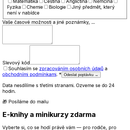
Matematika
Čeština
Angličtina
Němčina
Fyzika
Chemie
Biologie
Jiný předmět, který
není v nabídce
Vaše časové možnosti a jiné poznámky, ...
Slevový kód
Souhlasím se
zpracováním osobních údajů
a
obchodními podmínkami
.
*
Odeslat poptávku →
Data nesdílíme s třetími stranami. Ozveme se do 24
hodin.
🎁 Posíláme do mailu
E-knihy a minikurzy zdarma
Vyberte si, co se hodí právě vám — pro rodiče, pro