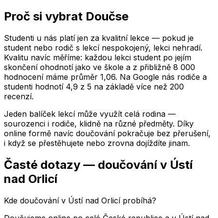
Proč si vybrat Doučse
Studenti u nás platí jen za kvalitní lekce — pokud je
student nebo rodič s lekcí nespokojený, lekci nehradí.
Kvalitu navíc měříme: každou lekci student po jejím
skončení ohodnotí jako ve škole a z přibližně 8 000
hodnocení máme průměr 1,06. Na Google nás rodiče a
studenti hodnotí 4,9 z 5 na základě více než 200
recenzí.
Jeden balíček lekcí může využít celá rodina —
sourozenci i rodiče, klidně na různé předměty. Díky
online formě navíc doučování pokračuje bez přerušení,
i když se přestěhujete nebo zrovna dojíždíte jinam.
Časté dotazy — doučování
v Ústí
nad Orlicí
Kde doučování v Ústí nad Orlicí probíhá?
Doučujeme online po celé České republice a v Ústí nad