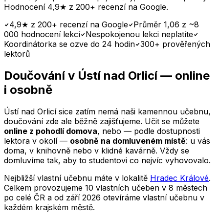
Hodnocení 4,9★ z 200+ recenzí na Google.
4,9★ z 200+ recenzí na Google
Průměr 1,06 z ~8
000 hodnocení lekcí
Nespokojenou lekci neplatíte
Koordinátorka se ozve do 24 hodin
300+ prověřených
lektorů
Doučování
v Ústí nad Orlicí
— online
i osobně
Ústí nad Orlicí
sice zatím nemá naši kamennou učebnu,
doučování zde ale běžně zajišťujeme. Učit se můžete
online z pohodlí domova
, nebo — podle dostupnosti
lektora v okolí —
osobně na domluveném místě
: u vás
doma, v knihovně nebo v klidné kavárně. Vždy se
domluvíme tak, aby to studentovi co nejvíc vyhovovalo.
Nejbližší vlastní učebnu máte v lokalitě
Hradec Králové
.
Celkem provozujeme 10 vlastních učeben v 8 městech
po celé ČR a od září 2026 otevíráme vlastní učebnu v
každém krajském městě.