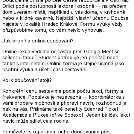
Orlicí podle dostupnosti lektora i osobně — na předem
domluveném místě, například u vás doma, v knihovně
nebo v klidné kavárně. Nejbližší vlastní učebnu Doučse
najdete v lokalitě Hradec Králové. Formu výuky vždy
přizpůsobíme tomu, co vám nejvíc vyhovuje.
Jak probíhá online doučování?
Online lekce vedeme nejčastěji přes Google Meet se
sdílenou tabulí. Student potřebuje jen počítač nebo
tablet s internetem. Online forma je stejně účinná jako
osobní výuka a ušetří čas i cestování.
Kolik doučování stojí?
Konkrétní cenu sestavíme podle počtu lekcí, formy a
frekvence. Poptávka je nezávazná — koordinátorka s
vámi probere možnosti a připraví návrh, rozhodnutí je
pak na vás. Přijímáme také benefity Edenred Ticket
Academica a Pluxee (dříve Sodexo). Jeden balíček lekcí
navíc může sdílet celá rodina.
Pomůžete i s reparátem nebo doučováním přes