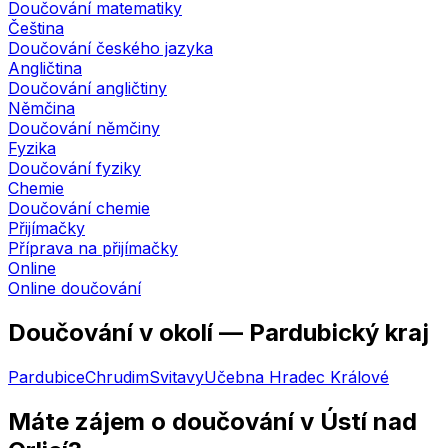
Doučování matematiky
Čeština
Doučování českého jazyka
Angličtina
Doučování angličtiny
Němčina
Doučování němčiny
Fyzika
Doučování fyziky
Chemie
Doučování chemie
Přijímačky
Příprava na přijímačky
Online
Online doučování
Doučování v okolí —
Pardubický kraj
Pardubice
Chrudim
Svitavy
Učebna
Hradec Králové
Máte zájem o doučování
v Ústí nad