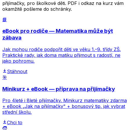
přijímačky, pro školkové děti. PDF i odkaz na kurz vám
okamžitě pošleme do schránky.
📘
eBook pro rodiče — Matematika může být
zábava
Jak mohou rodiče podpořit děti ve věku 1.–9. třídy ZŠ.
Praktické rady, jak doma matiku přijmout s radostí, ne
jako pohromu.
Stáhnout
🎯
Minikurz + eBook — příprava na přijímačky
Pro 4leté i 8leté přijímačky. Minikurz matematiky zdarma
+ eBook „Jak na přijímačky" + bonusový tip, jak vybrat
střední školu.
Chci to
🧒