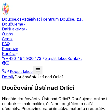
Doucse.cz
Vzdělávací centrum Doučse, z.s.
Doučujeme
Další aktivity
O nás
Ceník
FAQ
Recenze
Kariéra
+420 494 900 173
Zajistit lekce
Kontakt
Koupit lekce
Domů
/
Doučování
/
Ústí nad Orlicí
Doučování Ústí nad Orlicí
Hledáte doučování v Ústí nad Orlicí? Doučujeme online i
osobně — matematiku, češtinu, angličtinu a další
předměty. Připravíme na přijímačky, maturitu i reparáty.