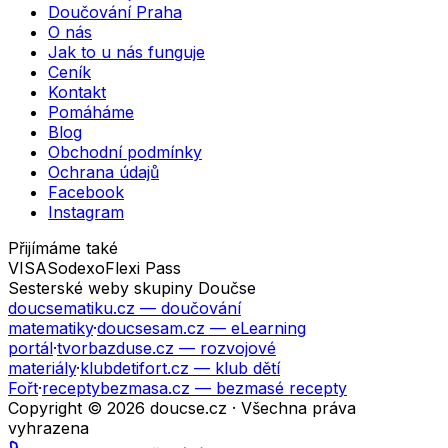
Doučování Praha
O nás
Jak to u nás funguje
Ceník
Kontakt
Pomáháme
Blog
Obchodní podmínky
Ochrana údajů
Facebook
Instagram
Přijímáme také
VISA
Sodexo
Flexi Pass
Sesterské weby skupiny Doučse
doucsematiku.cz
— doučování
matematiky
·
doucsesam.cz
— eLearning
portál
·
tvorbazduse.cz
— rozvojové
materiály
·
klubdetifort.cz
— klub dětí
Fořt
·
receptybezmasa.cz
— bezmasé recepty
Copyright © 2026 doucse.cz · Všechna práva
vyhrazena