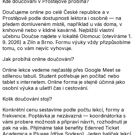
Kde doučování v Prostějově probíhá?
Doučujeme online po celé České republice a v
Prostějově podle dostupnosti lektora i osobně — na
předem domluveném místě, například u vás doma, v
knihovně nebo v klidné kavárně. Nejbližší vlastní
učebnu Doučse najdete v lokalitě Olomouc (otevíráme 1.
9. 2026) a Zlín a Brno. Formu výuky vždy přizpůsobíme
tomu, co vám nejvíc vyhovuje.
Jak probíhá online doučování?
Online lekce vedeme nejčastěji přes Google Meet se
sdílenou tabulí. Student potřebuje jen počítač nebo
tablet s internetem. Online forma je stejně účinná jako
osobní výuka a ušetří čas i cestování.
Kolik doučování stojí?
Konkrétní cenu sestavíme podle počtu lekcí, formy a
frekvence. Poptávka je nezávazná — koordinátorka s
vámi probere možnosti a připraví návrh, rozhodnutí je
pak na vás. Přijímáme také benefity Edenred Ticket
Academica a Pluxee (dříve Sodexo). Jeden balíček lekcí