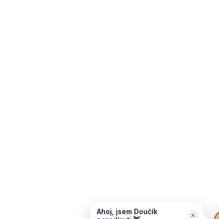
Ahoj, jsem Doučík
×