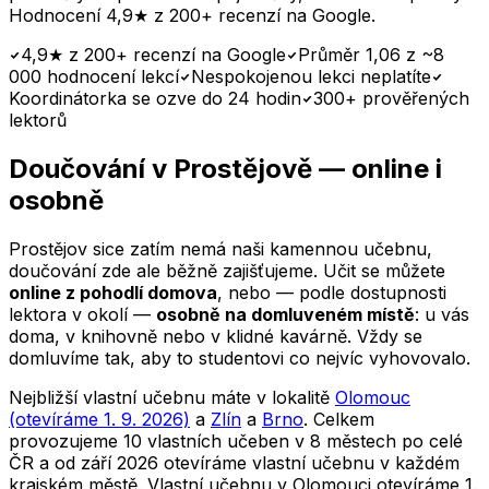
Hodnocení 4,9★ z 200+ recenzí na Google.
4,9★ z 200+ recenzí na Google
Průměr 1,06 z ~8
000 hodnocení lekcí
Nespokojenou lekci neplatíte
Koordinátorka se ozve do 24 hodin
300+ prověřených
lektorů
Doučování
v Prostějově
— online i
osobně
Prostějov
sice zatím nemá naši kamennou učebnu,
doučování zde ale běžně zajišťujeme. Učit se můžete
online z pohodlí domova
, nebo — podle dostupnosti
lektora v okolí —
osobně na domluveném místě
: u vás
doma, v knihovně nebo v klidné kavárně. Vždy se
domluvíme tak, aby to studentovi co nejvíc vyhovovalo.
Nejbližší vlastní učebnu máte v lokalitě
Olomouc
(otevíráme 1. 9. 2026)
a
Zlín
a
Brno
. Celkem
provozujeme 10 vlastních učeben v 8 městech po celé
ČR a od září 2026 otevíráme vlastní učebnu v každém
krajském městě.
Vlastní učebnu v Olomouci otevíráme 1.