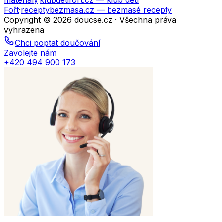
materiály
·
klubdetifort.cz
— klub dětí
Fořt
·
receptybezmasa.cz
— bezmasé recepty
Copyright © 2026 doucse.cz · Všechna práva
vyhrazena
Chci poptat doučování
Zavolejte nám
+420 494 900 173