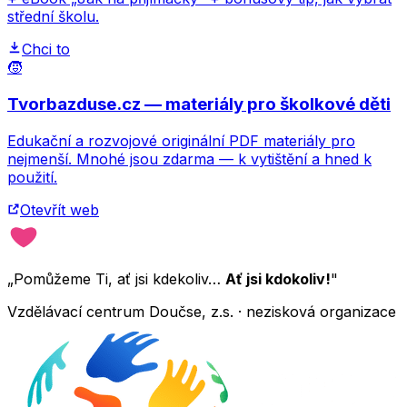
střední školu.
Chci to
🧒
Tvorbazduse.cz — materiály pro školkové děti
Edukační a rozvojové originální PDF materiály pro
nejmenší. Mnohé jsou zdarma — k vytištění a hned k
použití.
Otevřít web
„Pomůžeme Ti, ať jsi kdekoliv…
Ať jsi kdokoliv!
"
Vzdělávací centrum Doučse, z.s. · nezisková organizace