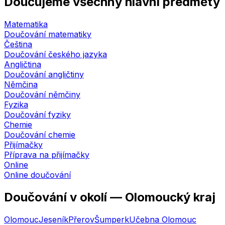
Doučujeme všechny hlavní předměty
Matematika
Doučování matematiky
Čeština
Doučování českého jazyka
Angličtina
Doučování angličtiny
Němčina
Doučování němčiny
Fyzika
Doučování fyziky
Chemie
Doučování chemie
Přijímačky
Příprava na přijímačky
Online
Online doučování
Doučování v okolí —
Olomoucký kraj
Olomouc
Jeseník
Přerov
Šumperk
Učebna
Olomouc