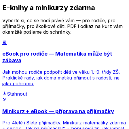
E-knihy a minikurzy zdarma
Vyberte si, co se hodí právě vám — pro rodiče, pro
přijímačky, pro školkové děti. PDF i odkaz na kurz vám
okamžitě pošleme do schránky.
📘
eBook pro rodiče — Matematika může být
zábava
Jak mohou rodiče podpořit děti ve věku 1.–9. třídy ZŠ.
Praktické rady, jak doma matiku přijmout s radostí, ne
jako pohromu.
Stáhnout
🎯
Minikurz + eBook — příprava na přijímačky
Pro 4leté i 8leté přijímačky. Minikurz matematiky zdarma
+ eBook „Jak na přijímačky" + bonusový tip, jak vybrat