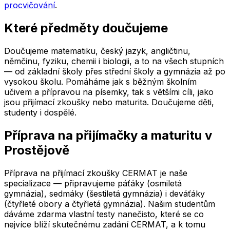
procvičování
.
Které předměty doučujeme
Doučujeme matematiku, český jazyk, angličtinu,
němčinu, fyziku, chemii i biologii, a to na všech stupních
— od základní školy přes střední školy a gymnázia až po
vysokou školu. Pomáháme jak s běžným školním
učivem a přípravou na písemky, tak s většími cíli, jako
jsou přijímací zkoušky nebo maturita. Doučujeme děti,
studenty i dospělé.
Příprava na přijímačky a maturitu
v
Prostějově
Příprava na přijímací zkoušky CERMAT je naše
specializace — připravujeme páťáky (osmiletá
gymnázia), sedmáky (šestiletá gymnázia) i deváťáky
(čtyřleté obory a čtyřletá gymnázia). Našim studentům
dáváme zdarma vlastní testy nanečisto, které se co
nejvíce blíží skutečnému zadání CERMAT, a k tomu