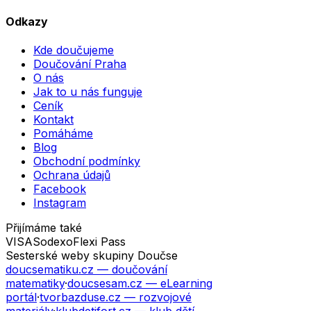
Odkazy
Kde doučujeme
Doučování Praha
O nás
Jak to u nás funguje
Ceník
Kontakt
Pomáháme
Blog
Obchodní podmínky
Ochrana údajů
Facebook
Instagram
Přijímáme také
VISA
Sodexo
Flexi Pass
Sesterské weby skupiny Doučse
doucsematiku.cz
— doučování
matematiky
·
doucsesam.cz
— eLearning
portál
·
tvorbazduse.cz
— rozvojové