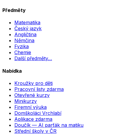
Předměty
Matematika
Český jazyk
Angličtina
Němčina
Fyzika
Chemie
Další předměty…
Nabídka
Kroužky pro děti
Pracovní listy zdarma
Otevřené kurzy
Minikurzy
Firemní výuka
Domškoláci Vrchlabí
Aplikace zdarma
Doučík — AI parťák na matiku
Střední školy v ČR