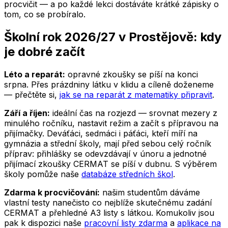
procvičit — a po každé lekci dostáváte krátké zápisky o
tom, co se probíralo.
Školní rok 2026/27
v Prostějově
: kdy
je dobré začít
Léto a reparát:
opravné zkoušky se píší na konci
srpna. Přes prázdniny látku v klidu a cíleně doženeme
— přečtěte si,
jak se na reparát z matematiky připravit
.
Září a říjen:
ideální čas na rozjezd — srovnat mezery z
minulého ročníku, nastavit režim a začít s přípravou na
přijímačky. Deváťáci, sedmáci i páťáci, kteří míří na
gymnázia a střední školy, mají před sebou celý ročník
příprav: přihlášky se odevzdávají v únoru a jednotné
přijímací zkoušky CERMAT se píší v dubnu. S výběrem
školy pomůže naše
databáze středních škol
.
Zdarma k procvičování:
našim studentům dáváme
vlastní testy nanečisto co nejblíže skutečnému zadání
CERMAT a přehledné A3 listy s látkou. Komukoliv jsou
pak k dispozici naše
pracovní listy zdarma
a
aplikace na