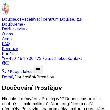
Doucse.cz
Vzdělávací centrum Doučse, z.s.
Doučujeme
Další aktivity
O nás
Ceník
FAQ
Recenze
Kariéra
+420 494 900 173
Zajistit lekce
Kontakt
Koupit lekce
Domů
/
Doučování
/
Prostějov
Doučování Prostějov
Hledáte doučování v Prostějově? Doučujeme online i
osobně — matematiku, češtinu, angličtinu a další
předměty. Připravíme na přijímačky, maturitu i reparáty.