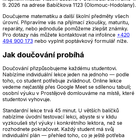
9. 2026 na adrese Babíčkova 1123 (Olomouc-Hodolany).
Doučujeme matematiku a další školní předměty všech
úrovní. Připravíme vás na přijímací zkoušky, maturitu,
reparáty, nebo jednoduše pomůžeme zlepšit známky.
Pro dotazy nás můžete kontaktovat na infolince
+420
494 900 173
nebo vyplnit poptávkový formulář níže.
Jak doučování probíhá
Doučování přizpůsobujeme každému studentovi.
Nabízíme individuální lekce jeden na jednoho — podle
toho, co student potřebuje zvládnout. Online lekce
vedeme nejčastěji přes Google Meet se sdílenou tabulí;
osobní výuku
v Prostějově
domlouváme na místě, které
studentovi vyhovuje.
Standardní lekce trvá 45 minut. U větších balíčků
nabízíme úvodní testovací lekci, abyste si v klidu
vyzkoušeli styl výuky i konkrétního lektora, než se
rozhodnete pokračovat. Každý student má svůj
individuální plán — přehled toho, co je ještě potřeba