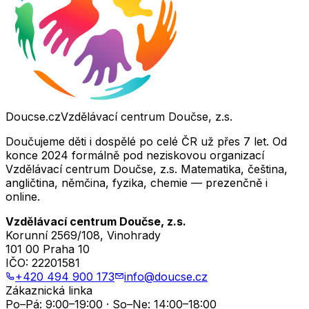
Doucse.cz
Vzdělávací centrum Doučse, z.s.
Doučujeme děti i dospělé po celé ČR už přes 7 let. Od
konce 2024 formálně pod neziskovou organizací
Vzdělávací centrum Doučse, z.s. Matematika, čeština,
angličtina, němčina, fyzika, chemie — prezenčně i
online.
Vzdělávací centrum Doučse, z.s.
Korunní 2569/108, Vinohrady
101 00 Praha 10
IČO:
22201581
+420 494 900 173
info@doucse.cz
Zákaznická linka
Po–Pá: 9:00–19:00 · So–Ne: 14:00–18:00