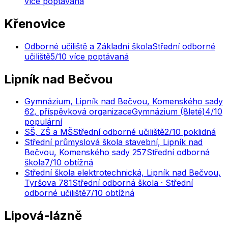
více poptávaná
Křenovice
Odborné učiliště a Základní škola
Střední odborné
učiliště
5
/10
více poptávaná
Lipník nad Bečvou
Gymnázium, Lipník nad Bečvou, Komenského sady
62, příspěvková organizace
Gymnázium (8leté)
4
/10
populární
SŠ, ZŠ a MŠ
Střední odborné učiliště
2
/10
poklidná
Střední průmyslová škola stavební, Lipník nad
Bečvou, Komenského sady 257
Střední odborná
škola
7
/10
obtížná
Střední škola elektrotechnická, Lipník nad Bečvou,
Tyršova 781
Střední odborná škola · Střední
odborné učiliště
7
/10
obtížná
Lipová-lázně