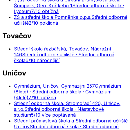
Šumperk, Gen. Krátkého 1
Střední odborná škola ·
Lyceum
7
/10
obtížná
ZŠ a střední škola Pomněnka o.p.s.
Střední odborné
učiliště
2
/10
poklidná
Tovačov
Střední škola řezbářská, Tovačov, Nádražní
146
Střední odborné učiliště · Střední odborná
škola
6
/10
náročnější
Uničov
Gymnázium, Uničov, Gymnazijní 257
Gymnázium
(8leté) · Střední odborná škola · Gymnázium
(4leté)
7
/10
obtížná
Střední odborná škola, Stromořadí 420, Uničov,
s.r.o.
Střední odborná škola · Nástavbové
studium
5
/10
více poptávaná
Střední průmyslová škola a Střední odborné učiliště
Uničov
Střední odborná škola · Střední odborné