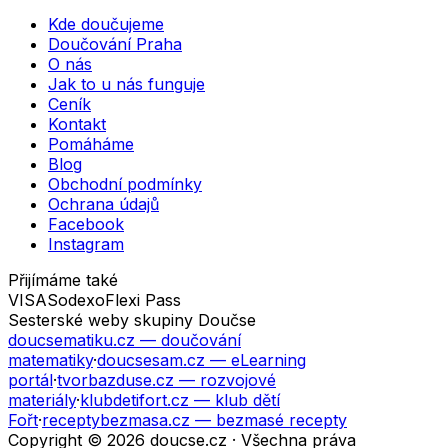
Kde doučujeme
Doučování Praha
O nás
Jak to u nás funguje
Ceník
Kontakt
Pomáháme
Blog
Obchodní podmínky
Ochrana údajů
Facebook
Instagram
Přijímáme také
VISA
Sodexo
Flexi Pass
Sesterské weby skupiny Doučse
doucsematiku.cz
— doučování
matematiky
·
doucsesam.cz
— eLearning
portál
·
tvorbazduse.cz
— rozvojové
materiály
·
klubdetifort.cz
— klub dětí
Fořt
·
receptybezmasa.cz
— bezmasé recepty
Copyright © 2026 doucse.cz · Všechna práva