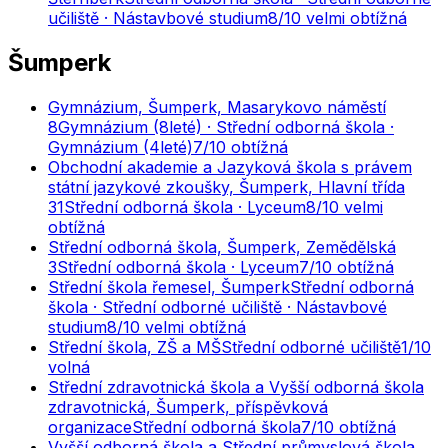
učiliště · Nástavbové studium
8
/10
velmi obtížná
Šumperk
Gymnázium, Šumperk, Masarykovo náměstí
8
Gymnázium (8leté) · Střední odborná škola ·
Gymnázium (4leté)
7
/10
obtížná
Obchodní akademie a Jazyková škola s právem
státní jazykové zkoušky, Šumperk, Hlavní třída
31
Střední odborná škola · Lyceum
8
/10
velmi
obtížná
Střední odborná škola, Šumperk, Zemědělská
3
Střední odborná škola · Lyceum
7
/10
obtížná
Střední škola řemesel, Šumperk
Střední odborná
škola · Střední odborné učiliště · Nástavbové
studium
8
/10
velmi obtížná
Střední škola, ZŠ a MŠ
Střední odborné učiliště
1
/10
volná
Střední zdravotnická škola a Vyšší odborná škola
zdravotnická, Šumperk, příspěvková
organizace
Střední odborná škola
7
/10
obtížná
Vyšší odborná škola a Střední průmyslová škola,