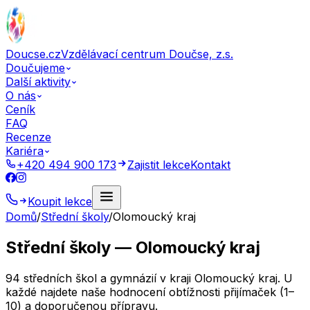
Doucse.cz
Vzdělávací centrum Doučse, z.s.
Doučujeme
Další aktivity
O nás
Ceník
FAQ
Recenze
Kariéra
+420 494 900 173
Zajistit lekce
Kontakt
Koupit lekce
Domů
/
Střední školy
/
Olomoucký kraj
Střední školy — Olomoucký kraj
94 středních škol a gymnázií v kraji Olomoucký kraj. U
každé najdete naše hodnocení obtížnosti přijímaček (1–
10) a doporučenou přípravu.