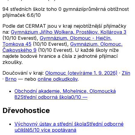
94 středních škol
z toho 0 gymnázií
průměrná obtížnost
přijímaček 6.6/10
Podle dat CERMAT jsou v kraji nejobtížnější přijímačky
na:
Gymnázium Jiřího Wolkera, Prostějov, Kollárova 3
(
10
/10
Everest
)
,
Gymnázium, Olomouc - Hejčín,
Tomkova 45
(
10
/10
Everest
)
,
Gymnázium, Olomouc,
Čajkovského 9
(
10
/10
Everest
)
. U každé školy níže
najdete bodové hranice a čísla z jednotné přijímací
zkoušky.
Doučování v kraji:
Olomouc (otevíráme 1. 9. 2026)
·
Zlín
·
Brno
— nebo
online odkudkoliv
.
Obchodní akademie, Mohelnice, Olomoucká
82
Střední odborná škola
0
/10
—
Dřevohostice
Výchovný ústav a střední škola
Střední odborné
učiliště
5
/10
více poptávaná