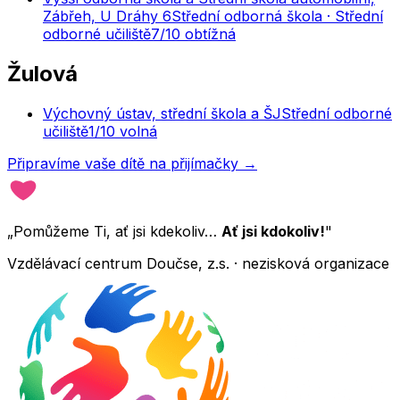
Zábřeh, U Dráhy 6
Střední odborná škola · Střední
odborné učiliště
7
/10
obtížná
Žulová
Výchovný ústav, střední škola a ŠJ
Střední odborné
učiliště
1
/10
volná
Připravíme vaše dítě na přijímačky →
„Pomůžeme Ti, ať jsi kdekoliv…
Ať jsi kdokoliv!
"
Vzdělávací centrum Doučse, z.s. · nezisková organizace