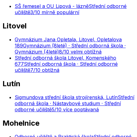
SŠ řemesel a OU Lipová - lázně
Střední odborné
učiliště
3
/10
mírně populární
Litovel
Gymnázium Jana Opletala, Litovel, Opletalova
189
Gymnázium (8leté) · Střední odborná škola ·
Gymnázium (4leté)
8
/10
velmi obtížná
Střední odborná škola Litovel, Komenského
677
Střední odborná škola · Střední odborné
učiliště
7
/10
obtížná
Lutín
Sigmundova střední škola strojírenská, Lutín
Střední
odborná škola · Nástavbové studium · Střední
odborné učiliště
5
/10
více poptávaná
Mohelnice
Odborné učiliště a Praktická škola
Střední odborné