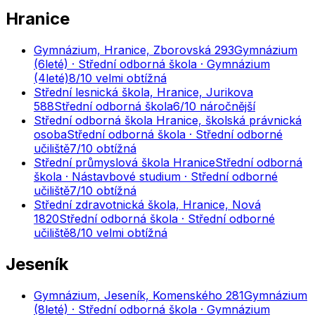
Hranice
Gymnázium, Hranice, Zborovská 293
Gymnázium
(6leté) · Střední odborná škola · Gymnázium
(4leté)
8
/10
velmi obtížná
Střední lesnická škola, Hranice, Jurikova
588
Střední odborná škola
6
/10
náročnější
Střední odborná škola Hranice, školská právnická
osoba
Střední odborná škola · Střední odborné
učiliště
7
/10
obtížná
Střední průmyslová škola Hranice
Střední odborná
škola · Nástavbové studium · Střední odborné
učiliště
7
/10
obtížná
Střední zdravotnická škola, Hranice, Nová
1820
Střední odborná škola · Střední odborné
učiliště
8
/10
velmi obtížná
Jeseník
Gymnázium, Jeseník, Komenského 281
Gymnázium
(8leté) · Střední odborná škola · Gymnázium