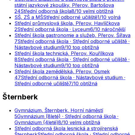
státní jazykové zkoušky, Přerov, Bartošova
24
Střední odborná škola
8
/10
velmi obtížná
SŠ, ZŠ a MŠ
Střední odborné učiliště
1
/10
volná
Střední průmyslová škola, Přerov, Havlíčkova
2
Střední odborná škola · Lyceum
6
/10
náročnější
Střední škola gastronomie a služeb, Přerov, Šířava
7
Střední odborná škola · Střední odborné učiliště ·
Nástavbové studium
9
/10
top obtížná
Střední škola technická, Přerov, Kouřílkova
8
Střední odborná škola · Střední odborné učiliště ·
Nástavbové studium
9
/10
top obtížná
Střední škola zemědělská, Přerov, Osmek
47
Střední odborná škola · Nástavbové studium ·
Střední odborné učiliště
7
/10
obtížná
Šternberk
Gymnázium, Šternberk, Horní náměstí
5
Gymnázium (8leté) · Střední odborná škola ·
Gymnázium (4leté)
8
/10
velmi obtížná
Střední odborná škola lesnická a strojírenská
Šternberk
Střední odborná škola · Střední odborné