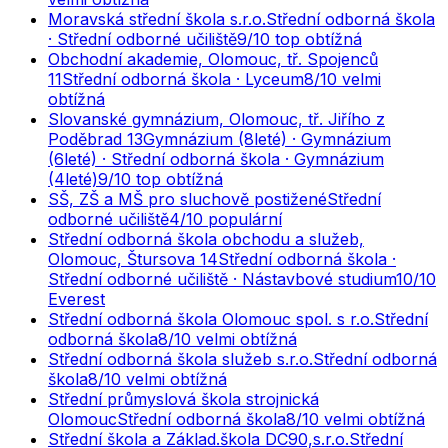
Moravská střední škola s.r.o.
Střední odborná škola
· Střední odborné učiliště
9
/10
top obtížná
Obchodní akademie, Olomouc, tř. Spojenců
11
Střední odborná škola · Lyceum
8
/10
velmi
obtížná
Slovanské gymnázium, Olomouc, tř. Jiřího z
Poděbrad 13
Gymnázium (8leté) · Gymnázium
(6leté) · Střední odborná škola · Gymnázium
(4leté)
9
/10
top obtížná
SŠ, ZŠ a MŠ pro sluchově postižené
Střední
odborné učiliště
4
/10
populární
Střední odborná škola obchodu a služeb,
Olomouc, Štursova 14
Střední odborná škola ·
Střední odborné učiliště · Nástavbové studium
10
/10
Everest
Střední odborná škola Olomouc spol. s r.o.
Střední
odborná škola
8
/10
velmi obtížná
Střední odborná škola služeb s.r.o.
Střední odborná
škola
8
/10
velmi obtížná
Střední průmyslová škola strojnická
Olomouc
Střední odborná škola
8
/10
velmi obtížná
Střední škola a Základ.škola DC90,s.r.o.
Střední