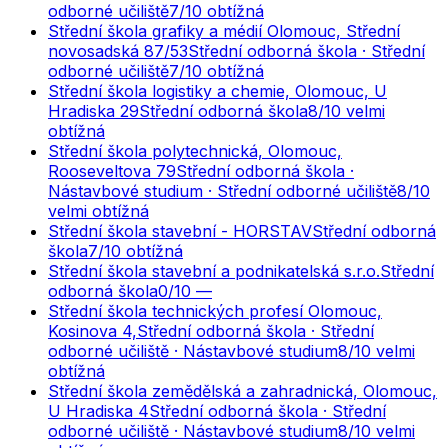
odborné učiliště
7
/10
obtížná
Střední škola grafiky a médií Olomouc, Střední
novosadská 87/53
Střední odborná škola · Střední
odborné učiliště
7
/10
obtížná
Střední škola logistiky a chemie, Olomouc, U
Hradiska 29
Střední odborná škola
8
/10
velmi
obtížná
Střední škola polytechnická, Olomouc,
Rooseveltova 79
Střední odborná škola ·
Nástavbové studium · Střední odborné učiliště
8
/10
velmi obtížná
Střední škola stavební - HORSTAV
Střední odborná
škola
7
/10
obtížná
Střední škola stavební a podnikatelská s.r.o.
Střední
odborná škola
0
/10
—
Střední škola technických profesí Olomouc,
Kosinova 4,
Střední odborná škola · Střední
odborné učiliště · Nástavbové studium
8
/10
velmi
obtížná
Střední škola zemědělská a zahradnická, Olomouc,
U Hradiska 4
Střední odborná škola · Střední
odborné učiliště · Nástavbové studium
8
/10
velmi