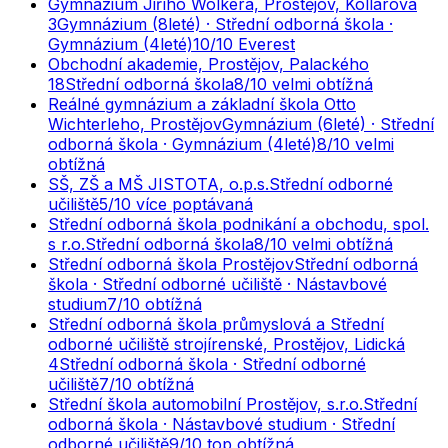
Gymnázium Jiřího Wolkera, Prostějov, Kollárova
3
Gymnázium (8leté) · Střední odborná škola ·
Gymnázium (4leté)
10
/10
Everest
Obchodní akademie, Prostějov, Palackého
18
Střední odborná škola
8
/10
velmi obtížná
Reálné gymnázium a základní škola Otto
Wichterleho, Prostějov
Gymnázium (6leté) · Střední
odborná škola · Gymnázium (4leté)
8
/10
velmi
obtížná
SŠ, ZŠ a MŠ JISTOTA, o.p.s.
Střední odborné
učiliště
5
/10
více poptávaná
Střední odborná škola podnikání a obchodu, spol.
s r.o.
Střední odborná škola
8
/10
velmi obtížná
Střední odborná škola Prostějov
Střední odborná
škola · Střední odborné učiliště · Nástavbové
studium
7
/10
obtížná
Střední odborná škola průmyslová a Střední
odborné učiliště strojírenské, Prostějov, Lidická
4
Střední odborná škola · Střední odborné
učiliště
7
/10
obtížná
Střední škola automobilní Prostějov, s.r.o.
Střední
odborná škola · Nástavbové studium · Střední
odborné učiliště
9
/10
top obtížná