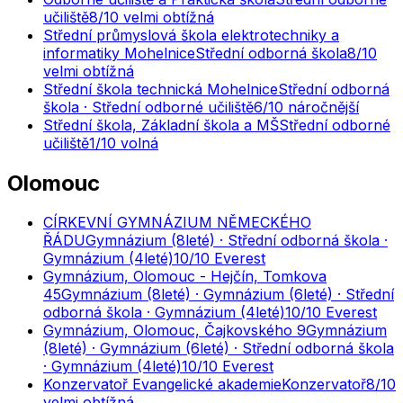
učiliště
8
/10
velmi obtížná
Střední průmyslová škola elektrotechniky a
informatiky Mohelnice
Střední odborná škola
8
/10
velmi obtížná
Střední škola technická Mohelnice
Střední odborná
škola · Střední odborné učiliště
6
/10
náročnější
Střední škola, Základní škola a MŠ
Střední odborné
učiliště
1
/10
volná
Olomouc
CÍRKEVNÍ GYMNÁZIUM NĚMECKÉHO
ŘÁDU
Gymnázium (8leté) · Střední odborná škola ·
Gymnázium (4leté)
10
/10
Everest
Gymnázium, Olomouc - Hejčín, Tomkova
45
Gymnázium (8leté) · Gymnázium (6leté) · Střední
odborná škola · Gymnázium (4leté)
10
/10
Everest
Gymnázium, Olomouc, Čajkovského 9
Gymnázium
(8leté) · Gymnázium (6leté) · Střední odborná škola
· Gymnázium (4leté)
10
/10
Everest
Konzervatoř Evangelické akademie
Konzervatoř
8
/10
velmi obtížná