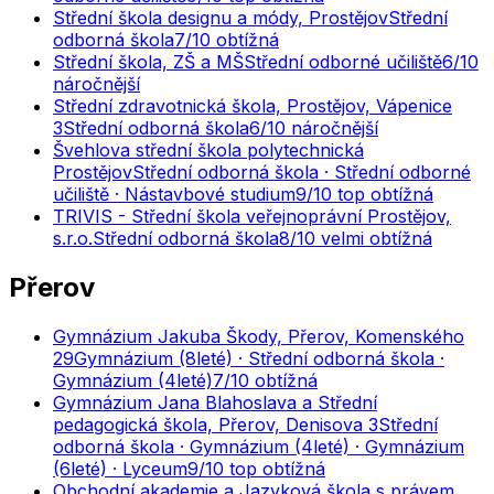
Střední škola designu a módy, Prostějov
Střední
odborná škola
7
/10
obtížná
Střední škola, ZŠ a MŠ
Střední odborné učiliště
6
/10
náročnější
Střední zdravotnická škola, Prostějov, Vápenice
3
Střední odborná škola
6
/10
náročnější
Švehlova střední škola polytechnická
Prostějov
Střední odborná škola · Střední odborné
učiliště · Nástavbové studium
9
/10
top obtížná
TRIVIS - Střední škola veřejnoprávní Prostějov,
s.r.o.
Střední odborná škola
8
/10
velmi obtížná
Přerov
Gymnázium Jakuba Škody, Přerov, Komenského
29
Gymnázium (8leté) · Střední odborná škola ·
Gymnázium (4leté)
7
/10
obtížná
Gymnázium Jana Blahoslava a Střední
pedagogická škola, Přerov, Denisova 3
Střední
odborná škola · Gymnázium (4leté) · Gymnázium
(6leté) · Lyceum
9
/10
top obtížná
Obchodní akademie a Jazyková škola s právem