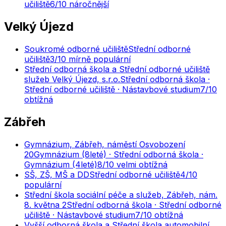
učiliště
6
/10
náročnější
Velký Újezd
Soukromé odborné učiliště
Střední odborné
učiliště
3
/10
mírně populární
Střední odborná škola a Střední odborné učiliště
služeb Velký Újezd, s.r.o.
Střední odborná škola ·
Střední odborné učiliště · Nástavbové studium
7
/10
obtížná
Zábřeh
Gymnázium, Zábřeh, náměstí Osvobození
20
Gymnázium (8leté) · Střední odborná škola ·
Gymnázium (4leté)
8
/10
velmi obtížná
SŠ, ZŠ, MŠ a DD
Střední odborné učiliště
4
/10
populární
Střední škola sociální péče a služeb, Zábřeh, nám.
8. května 2
Střední odborná škola · Střední odborné
učiliště · Nástavbové studium
7
/10
obtížná
Vyšší odborná škola a Střední škola automobilní,