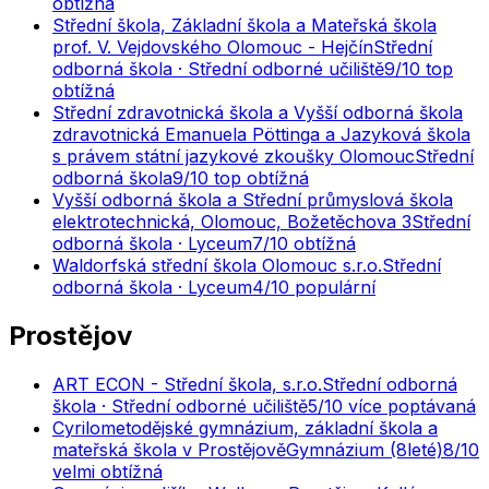
obtížná
Střední škola, Základní škola a Mateřská škola
prof. V. Vejdovského Olomouc - Hejčín
Střední
odborná škola · Střední odborné učiliště
9
/10
top
obtížná
Střední zdravotnická škola a Vyšší odborná škola
zdravotnická Emanuela Pöttinga a Jazyková škola
s právem státní jazykové zkoušky Olomouc
Střední
odborná škola
9
/10
top obtížná
Vyšší odborná škola a Střední průmyslová škola
elektrotechnická, Olomouc, Božetěchova 3
Střední
odborná škola · Lyceum
7
/10
obtížná
Waldorfská střední škola Olomouc s.r.o.
Střední
odborná škola · Lyceum
4
/10
populární
Prostějov
ART ECON - Střední škola, s.r.o.
Střední odborná
škola · Střední odborné učiliště
5
/10
více poptávaná
Cyrilometodějské gymnázium, základní škola a
mateřská škola v Prostějově
Gymnázium (8leté)
8
/10
velmi obtížná