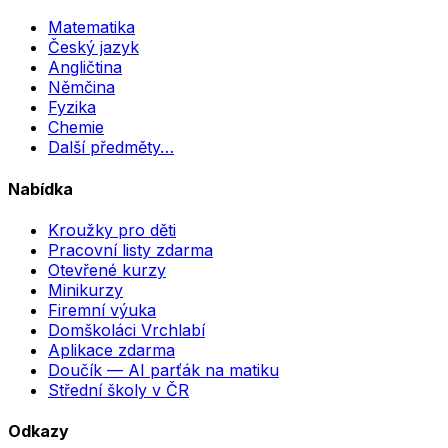
Matematika
Český jazyk
Angličtina
Němčina
Fyzika
Chemie
Další předměty…
Nabídka
Kroužky pro děti
Pracovní listy zdarma
Otevřené kurzy
Minikurzy
Firemní výuka
Domškoláci Vrchlabí
Aplikace zdarma
Doučík — AI parťák na matiku
Střední školy v ČR
Odkazy