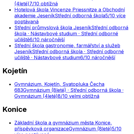
(4leté)
7
/10
obtížná
Hotelová škola Vincenze Priessnitze a Obchodní
akademie Jeseník
Střední odborná škola
5
/10
více
poptávaná
Střední průmyslová škola Jeseník
Střední odborná
škola · Nástavbové studium · Střední odborné
učiliště
6
/10
náročnější
Střední škola gastronomie, farmářství a služeb
Jeseník
Střední odborná škola · Střední odborné
učiliště · Nástavbové studium
6
/10
náročnější
Kojetín
Gymnázium, Kojetín, Svatopluka Čecha
683
Gymnázium (8leté) · Střední odborná škola ·
Gymnázium (4leté)
8
/10
velmi obtížná
Konice
Základní škola a gymnázium města Konice,
příspěvková organizace
Gymnázium (8leté)
5
/10