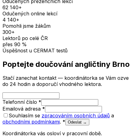
Odučených prezenčních lekcí
62 140
+
Odučených online lekcí
4 140
+
Pomohli jsme žákům
300
+
Lektorů po celé ČR
přes
90
%
Úspěšnost u CERMAT testů
Poptejte doučování
angličtiny
Brno
Stačí zanechat kontakt — koordinátorka se Vám ozve
do 24 hodin a doporučí vhodného lektora.
Telefonní číslo
*
Emailová adresa
*
Souhlasím se
zpracováním osobních údajů
a
obchodními podmínkami
.
*
Odeslat →
Koordinátorka vás osloví v pracovní době.