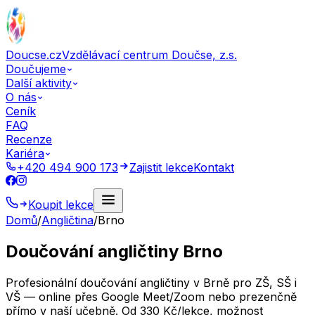
Doucse.cz
Vzdělávací centrum Doučse, z.s.
Doučujeme
Další aktivity
O nás
Ceník
FAQ
Recenze
Kariéra
+420 494 900 173
Zajistit lekce
Kontakt
Koupit lekce
Domů
/
Angličtina
/
Brno
Doučování angličtiny Brno
Profesionální doučování angličtiny v Brně pro ZŠ, SŠ i
VŠ — online přes Google Meet/Zoom nebo prezenčně
přímo v naší učebně. Od 330 Kč/lekce, možnost