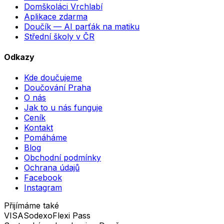
Domškoláci Vrchlabí
Aplikace zdarma
Doučík — AI parťák na matiku
Střední školy v ČR
Odkazy
Kde doučujeme
Doučování Praha
O nás
Jak to u nás funguje
Ceník
Kontakt
Pomáháme
Blog
Obchodní podmínky
Ochrana údajů
Facebook
Instagram
Přijímáme také
VISA
Sodexo
Flexi Pass