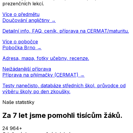
prezenčních lekcí.
Více o předmětu
Doučování
angličtiny
→
Detailní info, FAQ, ceník, příprava na CERMAT/maturitu.
Více o pobočce
Pobočka
Brno
→
Adresa, mapa, fotky učebny, recenze.
Nejžádanější příprava
Příprava na přijímačky (CERMAT) →
Testy nanečisto, databáze středních škol, průvodce od
výběru školy po den zkoušky.
Naše statistiky
Za 7 let jsme pomohli
tisícům žáků
.
24 964
+