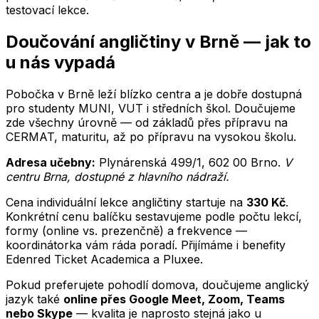
testovací lekce.
Doučování
angličtiny
v
Brně
— jak to
u nás vypadá
Pobočka v Brně leží blízko centra a je dobře dostupná
pro studenty MUNI, VUT i středních škol.
Doučujeme
zde všechny úrovně — od základů přes přípravu na
CERMAT, maturitu, až po přípravu na vysokou školu.
Adresa učebny:
Plynárenská 499/1
,
602 00
Brno
.
V
centru Brna, dostupné z hlavního nádraží
.
Cena individuální lekce
angličtiny
startuje na
330
Kč
.
Konkrétní cenu balíčku sestavujeme podle počtu lekcí,
formy (online vs. prezenčně) a frekvence —
koordinátorka vám ráda poradí. Přijímáme i benefity
Edenred Ticket Academica a Pluxee.
Pokud preferujete pohodlí domova, doučujeme
anglický
jazyk
také
online přes Google Meet, Zoom, Teams
nebo Skype
— kvalita je naprosto stejná jako u