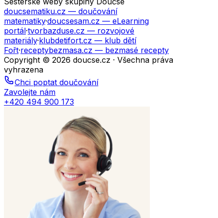
Sesterské weby skupiny Doučse
doucsematiku.cz
— doučování
matematiky
·
doucsesam.cz
— eLearning
portál
·
tvorbazduse.cz
— rozvojové
materiály
·
klubdetifort.cz
— klub dětí
Fořt
·
receptybezmasa.cz
— bezmasé recepty
Copyright © 2026 doucse.cz · Všechna práva
vyhrazena
Chci poptat doučování
Zavolejte nám
+420 494 900 173