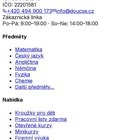
IČO:
22201581
+420 494 900 173
info@doucse.cz
Zákaznická linka
Po–Pá: 9:00–19:00 · So–Ne: 14:00–18:00
Předměty
Matematika
Český jazyk
Angličtina
Němčina
Fyzika
Chemie
Další předměty…
Nabídka
Kroužky pro děti
Pracovní listy zdarma
Otevřené kurzy
Minikurzy
Firemní výuka