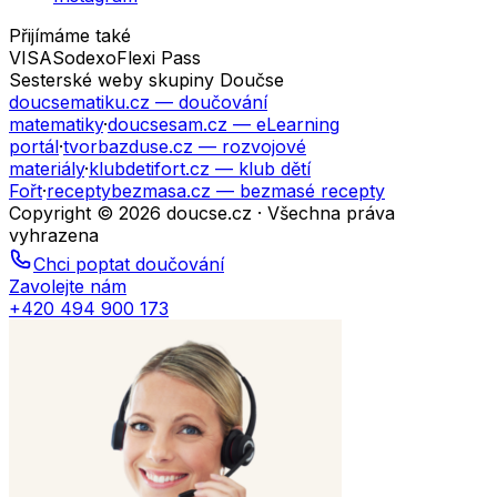
Přijímáme také
VISA
Sodexo
Flexi Pass
Sesterské weby skupiny Doučse
doucsematiku.cz
— doučování
matematiky
·
doucsesam.cz
— eLearning
portál
·
tvorbazduse.cz
— rozvojové
materiály
·
klubdetifort.cz
— klub dětí
Fořt
·
receptybezmasa.cz
— bezmasé recepty
Copyright © 2026 doucse.cz · Všechna práva
vyhrazena
Chci poptat doučování
Zavolejte nám
+420 494 900 173