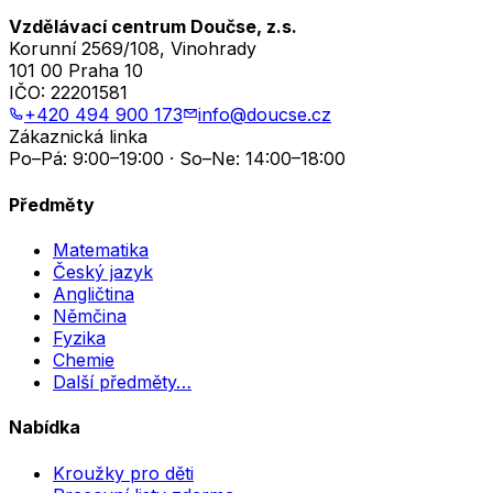
Vzdělávací centrum Doučse, z.s.
Korunní 2569/108, Vinohrady
101 00 Praha 10
IČO:
22201581
+420 494 900 173
info@doucse.cz
Zákaznická linka
Po–Pá: 9:00–19:00 · So–Ne: 14:00–18:00
Předměty
Matematika
Český jazyk
Angličtina
Němčina
Fyzika
Chemie
Další předměty…
Nabídka
Kroužky pro děti