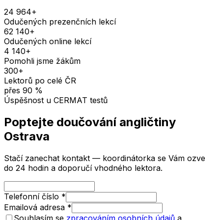
24 964
+
Odučených prezenčních lekcí
62 140
+
Odučených online lekcí
4 140
+
Pomohli jsme žákům
300
+
Lektorů po celé ČR
přes
90
%
Úspěšnost u CERMAT testů
Poptejte doučování
angličtiny
Ostrava
Stačí zanechat kontakt — koordinátorka se Vám ozve
do 24 hodin a doporučí vhodného lektora.
Telefonní číslo
*
Emailová adresa
*
Souhlasím se
zpracováním osobních údajů
a