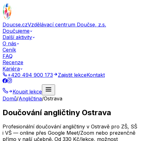
Doucse.cz
Vzdělávací centrum Doučse, z.s.
Doučujeme
Další aktivity
O nás
Ceník
FAQ
Recenze
Kariéra
+420 494 900 173
Zajistit lekce
Kontakt
Koupit lekce
Domů
/
Angličtina
/
Ostrava
Doučování angličtiny Ostrava
Profesionální doučování angličtiny v Ostravě pro ZŠ, SŠ
i VŠ — online přes Google Meet/Zoom nebo prezenčně
přímo v naší učebně. Od 330 Kč/lekce, možnost