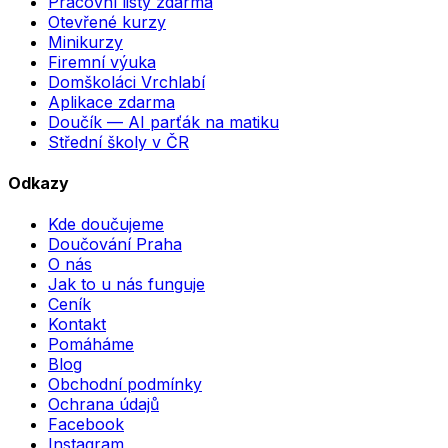
Pracovní listy zdarma
Otevřené kurzy
Minikurzy
Firemní výuka
Domškoláci Vrchlabí
Aplikace zdarma
Doučík — AI parťák na matiku
Střední školy v ČR
Odkazy
Kde doučujeme
Doučování Praha
O nás
Jak to u nás funguje
Ceník
Kontakt
Pomáháme
Blog
Obchodní podmínky
Ochrana údajů
Facebook
Instagram