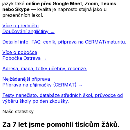
jazyk
také
online přes Google Meet, Zoom, Teams
nebo Skype
— kvalita je naprosto stejná jako u
prezenčních lekcí.
Více o předmětu
Doučování
angličtiny
→
Detailní info, FAQ, ceník, příprava na CERMAT/maturitu.
Více o pobočce
Pobočka
Ostrava
→
Adresa, mapa, fotky učebny, recenze.
Nejžádanější příprava
Příprava na přijímačky (CERMAT) →
Testy nanečisto, databáze středních škol, průvodce od
výběru školy po den zkoušky.
Naše statistiky
Za 7 let jsme pomohli
tisícům žáků
.