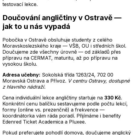
testovací lekce.
Doučování
angličtiny
v
Ostravě
—
jak to u nás vypadá
Pobočka v Ostravě obsluhuje studenty z celého
Moravskoslezského kraje — VŠB, OU i středních škol.
Doučujeme zde všechny úrovně — od základů přes
přípravu na CERMAT, maturitu, až po přípravu na
vysokou školu.
Adresa učebny:
Sokolská třída 1263/24
,
702 00
Moravská Ostrava a Přívoz
.
V centru Ostravy, dostupné
z hlavního nádraží
.
Cena individuální lekce
angličtiny
startuje na
330
Kč
.
Konkrétní cenu balíčku sestavujeme podle počtu lekcí,
formy (online vs. prezenčně) a frekvence —
koordinátorka vám ráda poradí. Přijímáme i benefity
Edenred Ticket Academica a Pluxee.
Pokud preferujete pohodlí domova, doučujeme
anglický