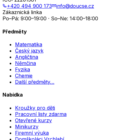
+420 494 900 173
info@doucse.cz
Zákaznická linka
Po–Pá: 9:00–19:00 · So–Ne: 14:00–18:00
Předměty
Matematika
Český jazyk
Angličtina
Němčina
Fyzika
Chemie
Další předměty…
Nabídka
Kroužky pro děti
Pracovní listy zdarma
Otevřené kurzy
Minikurzy
Firemní výuka
Domškoláci Vrchlabí