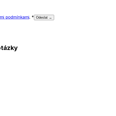
mi podmínkami
.
*
Odeslat →
otázky