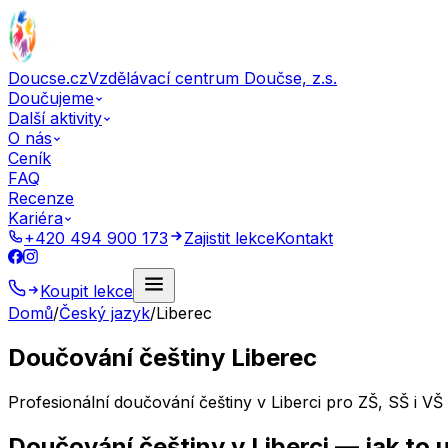
Doucse.cz
Vzdělávací centrum Doučse, z.s.
Doučujeme
Další aktivity
O nás
Ceník
FAQ
Recenze
Kariéra
+420 494 900 173
Zajistit lekce
Kontakt
Koupit lekce
Domů
/
Český jazyk
/
Liberec
Doučování češtiny Liberec
Profesionální doučování češtiny v Liberci pro ZŠ, SŠ i 
Doučování
češtiny
v
Liberci
— jak to 