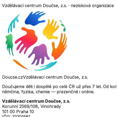
Vzdělávací centrum Doučse, z.s. · nezisková organizace
Doucse.cz
Vzdělávací centrum Doučse, z.s.
Doučujeme děti i dospělé po celé ČR už přes 7 let. Od ko
němčina, fyzika, chemie — prezenčně i online.
Vzdělávací centrum Doučse, z.s.
Korunní 2569/108, Vinohrady
101 00 Praha 10
IČO:
22201581