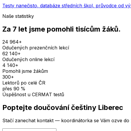
Testy nanečisto, databáze středních škol, průvodce od v
Naše statistiky
Za 7 let jsme pomohli
tisícům žáků
.
24 964
+
Odučených prezenčních lekcí
62 140
+
Odučených online lekcí
4 140
+
Pomohli jsme žákům
300
+
Lektorů po celé ČR
přes
90
%
Úspěšnost u CERMAT testů
Poptejte doučování
češtiny
Liberec
Stačí zanechat kontakt — koordinátorka se Vám ozve do 