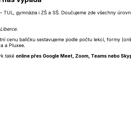
— TUL, gymnázia i ZŠ a SŠ.
Doučujeme zde všechny úrovně
 Liberce
.
tní cenu balíčku sestavujeme podle počtu lekcí, formy (o
ca a Pluxee.
yk
také
online přes Google Meet, Zoom, Teams nebo Sky