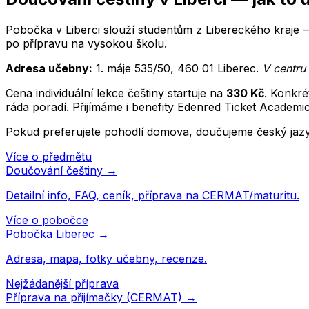
Pobočka v Liberci slouží studentům z Libereckého kraje 
po přípravu na vysokou školu.
Adresa učebny:
1. máje 535/50
,
460 01
Liberec
.
V centru
Cena individuální lekce
češtiny
startuje na
330
Kč
. Konkré
ráda poradí. Přijímáme i benefity Edenred Ticket Academi
Pokud preferujete pohodlí domova, doučujeme
český jaz
Více o předmětu
Doučování
češtiny
→
Detailní info, FAQ, ceník, příprava na CERMAT/maturitu.
Více o pobočce
Pobočka
Liberec
→
Adresa, mapa, fotky učebny, recenze.
Nejžádanější příprava
Příprava na přijímačky (CERMAT) →