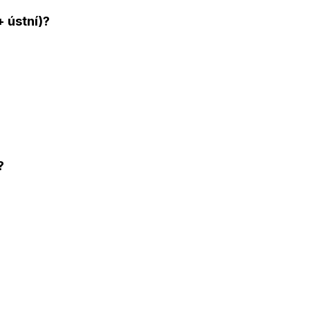
+ ústní)?
?