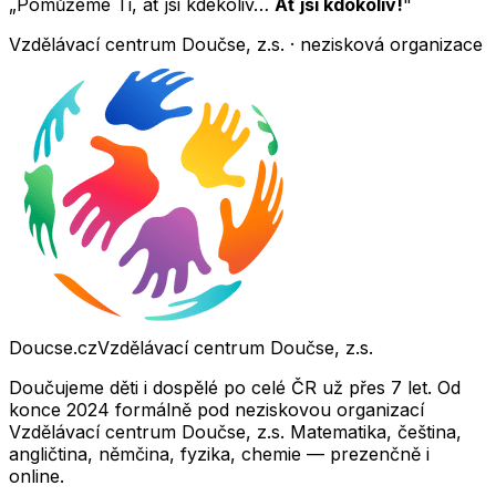
„Pomůžeme Ti, ať jsi kdekoliv…
Ať jsi kdokoliv!
"
Vzdělávací centrum Doučse, z.s. · nezisková organizace
Doucse.cz
Vzdělávací centrum Doučse, z.s.
Doučujeme děti i dospělé po celé ČR už přes 7 let. Od
konce 2024 formálně pod neziskovou organizací
Vzdělávací centrum Doučse, z.s. Matematika, čeština,
angličtina, němčina, fyzika, chemie — prezenčně i
online.