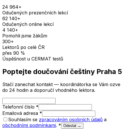
24 964
+
Odučených prezenčních lekcí
62 140
+
Odučených online lekcí
4 140
+
Pomohli jsme žákům
300
+
Lektorů po celé ČR
přes
90
%
Úspěšnost u CERMAT testů
Poptejte doučování
češtiny
Praha 5
Stačí zanechat kontakt — koordinátorka se Vám ozve
do 24 hodin a doporučí vhodného lektora.
Telefonní číslo
*
Emailová adresa
*
Souhlasím se
zpracováním osobních údajů
a
obchodními podmínkami
.
*
Odeslat →