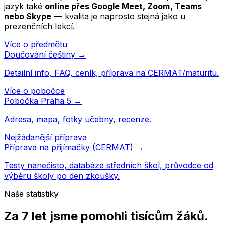
jazyk
také
online přes Google Meet, Zoom, Teams
nebo Skype
— kvalita je naprosto stejná jako u
prezenčních lekcí.
Více o předmětu
Doučování
češtiny
→
Detailní info, FAQ, ceník, příprava na CERMAT/maturitu.
Více o pobočce
Pobočka
Praha 5
→
Adresa, mapa, fotky učebny, recenze.
Nejžádanější příprava
Příprava na přijímačky (CERMAT) →
Testy nanečisto, databáze středních škol, průvodce od
výběru školy po den zkoušky.
Naše statistiky
Za 7 let jsme pomohli
tisícům žáků
.