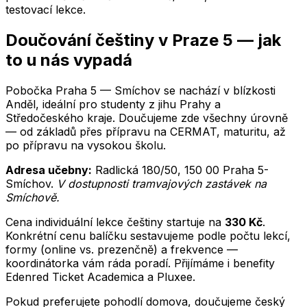
testovací lekce.
Doučování
češtiny
v
Praze 5
— jak
to u nás vypadá
Pobočka Praha 5 — Smíchov se nachází v blízkosti
Anděl, ideální pro studenty z jihu Prahy a
Středočeského kraje.
Doučujeme zde všechny úrovně
— od základů přes přípravu na CERMAT, maturitu, až
po přípravu na vysokou školu.
Adresa učebny:
Radlická 180/50
,
150 00
Praha 5-
Smíchov
.
V dostupnosti tramvajových zastávek na
Smíchově
.
Cena individuální lekce
češtiny
startuje na
330
Kč
.
Konkrétní cenu balíčku sestavujeme podle počtu lekcí,
formy (online vs. prezenčně) a frekvence —
koordinátorka vám ráda poradí. Přijímáme i benefity
Edenred Ticket Academica a Pluxee.
Pokud preferujete pohodlí domova, doučujeme
český