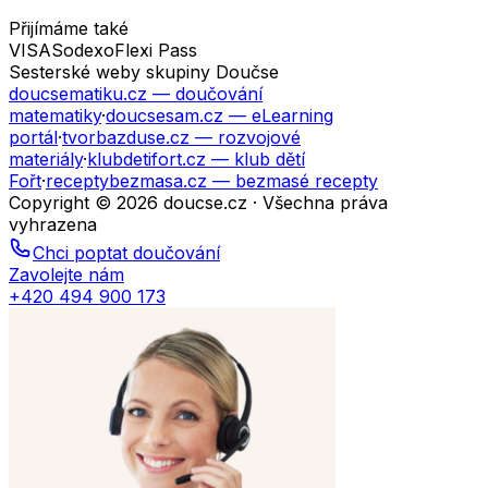
Přijímáme také
VISA
Sodexo
Flexi Pass
Sesterské weby skupiny Doučse
doucsematiku.cz
— doučování
matematiky
·
doucsesam.cz
— eLearning
portál
·
tvorbazduse.cz
— rozvojové
materiály
·
klubdetifort.cz
— klub dětí
Fořt
·
receptybezmasa.cz
— bezmasé recepty
Copyright © 2026 doucse.cz · Všechna práva
vyhrazena
Chci poptat doučování
Zavolejte nám
+420 494 900 173