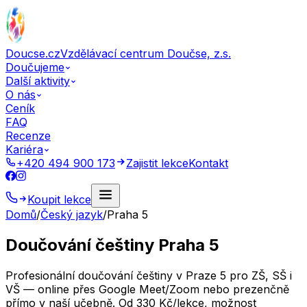
Doucse.cz
Vzdělávací centrum Doučse, z.s.
Doučujeme
Další aktivity
O nás
Ceník
FAQ
Recenze
Kariéra
+420 494 900 173
Zajistit lekce
Kontakt
Koupit lekce
Domů
/
Český jazyk
/
Praha 5
Doučování češtiny Praha 5
Profesionální doučování češtiny v Praze 5 pro ZŠ, SŠ i
VŠ — online přes Google Meet/Zoom nebo prezenčně
přímo v naší učebně. Od 330 Kč/lekce, možnost