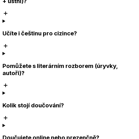
+ ústní)?
Učíte i češtinu pro cizince?
Pomůžete s literárním rozborem (úryvky,
autoři)?
Kolik stojí doučování?
Doučujete online nebo prezenčně?