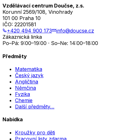
Vzdělávací centrum Doučse, z.s.
Korunní 2569/108, Vinohrady
101 00 Praha 10
IČO:
22201581
+420 494 900 173
info@doucse.cz
Zákaznická linka
Po–Pá: 9:00–19:00 · So–Ne: 14:00–18:00
Předměty
Matematika
Český jazyk
Angličtina
Němčina
Fyzika
Chemie
Další předměty…
Nabídka
Kroužky pro děti
Pracovní listy zdarma