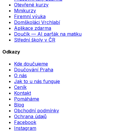
Otevřené kurzy
Minikurzy
Firemní výuka
Domškoláci Vrchlabí
Aplikace zdarma
Doučík — AI parťák na matiku
Střední školy v ČR
Odkazy
Kde doučujeme
Doučování Praha
O nás
Jak to u nás funguje
Ceník
Kontakt
Pomáháme
Blog
Obchodní podmínky
Ochrana údajů
Facebook
Instagram