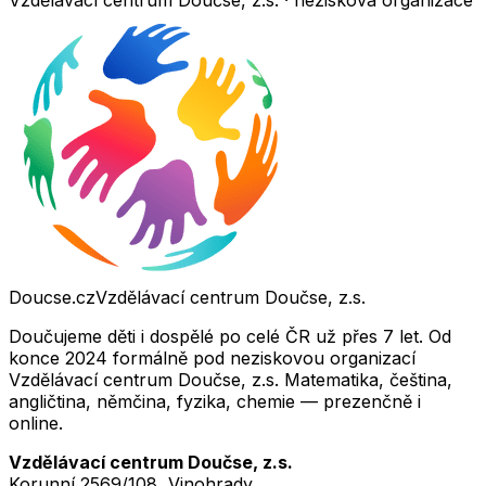
Vzdělávací centrum Doučse, z.s. · nezisková organizace
Doucse.cz
Vzdělávací centrum Doučse, z.s.
Doučujeme děti i dospělé po celé ČR už přes 7 let. Od
konce 2024 formálně pod neziskovou organizací
Vzdělávací centrum Doučse, z.s. Matematika, čeština,
angličtina, němčina, fyzika, chemie — prezenčně i
online.
Vzdělávací centrum Doučse, z.s.
Korunní 2569/108, Vinohrady