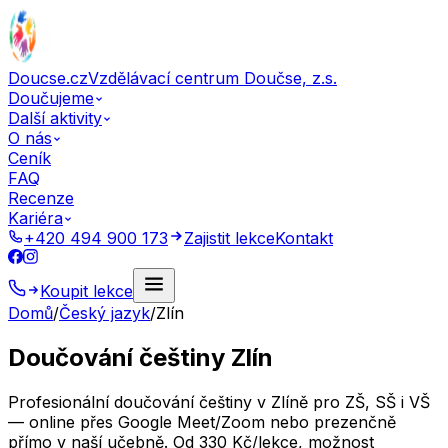
Doucse.cz
Vzdělávací centrum Doučse, z.s.
Doučujeme
Další aktivity
O nás
Ceník
FAQ
Recenze
Kariéra
+420 494 900 173
Zajistit lekce
Kontakt
Koupit lekce
Domů
/
Český jazyk
/
Zlín
Doučování češtiny Zlín
Profesionální doučování češtiny v Zlíně pro ZŠ, SŠ i VŠ
— online přes Google Meet/Zoom nebo prezenčně
přímo v naší učebně. Od 330 Kč/lekce, možnost