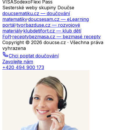
VISA
Sodexo
Flexi Pass
Sesterské weby skupiny Doučse
doucsematiku.cz
— doučování
matematiky
·
doucsesam.cz
— eLearning
portál
·
tvorbazduse.cz
— rozvojové
materiály
·
klubdetifort.cz
— klub dětí
Fořt
·
receptybezmasa.cz
— bezmasé recepty
Copyright © 2026 doucse.cz · Všechna práva
vyhrazena
Chci poptat doučování
Zavolejte nám
+420 494 900 173