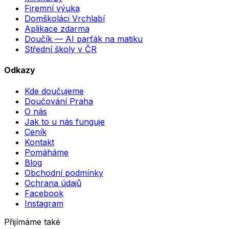
Firemní výuka
Domškoláci Vrchlabí
Aplikace zdarma
Doučík — AI parťák na matiku
Střední školy v ČR
Odkazy
Kde doučujeme
Doučování Praha
O nás
Jak to u nás funguje
Ceník
Kontakt
Pomáháme
Blog
Obchodní podmínky
Ochrana údajů
Facebook
Instagram
Přijímáme také