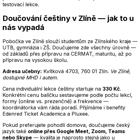
testovací lekce.
Doučování
češtiny
v
Zlíně
— jak to u
nás vypadá
Pobočka ve Zlíně slouží studentům ze Zlínského kraje —
UTB, gymnázia i ZŠ.
Doučujeme zde všechny úrovně —
od základů přes přípravu na CERMAT, maturitu, až po
přípravu na vysokou školu.
Adresa učebny:
Kvítková 4703
,
760 01
Zlín
.
Ve Zlíně,
dostupné MHD i autem
.
Cena individuální lekce
češtiny
startuje na
330
Kč
.
Konkrétní cenu balíčku sestavujeme podle počtu lekcí,
formy (online vs. prezenčně) a frekvence —
koordinátorka vám ráda poradí. Přijímáme i benefity
Edenred Ticket Academica a Pluxee.
Pokud preferujete pohodlí domova, doučujeme
český
jazyk
také
online přes Google Meet, Zoom, Teams
nebo Skype
— kvalita je naprosto stejná jako u