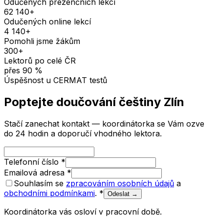
Odučených prezenčních lekcí
62 140
+
Odučených online lekcí
4 140
+
Pomohli jsme žákům
300
+
Lektorů po celé ČR
přes
90
%
Úspěšnost u CERMAT testů
Poptejte doučování
češtiny
Zlín
Stačí zanechat kontakt — koordinátorka se Vám ozve
do 24 hodin a doporučí vhodného lektora.
Telefonní číslo
*
Emailová adresa
*
Souhlasím se
zpracováním osobních údajů
a
obchodními podmínkami
.
*
Odeslat →
Koordinátorka vás osloví v pracovní době.