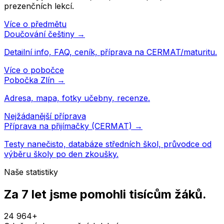
prezenčních lekcí.
Více o předmětu
Doučování
češtiny
→
Detailní info, FAQ, ceník, příprava na CERMAT/maturitu.
Více o pobočce
Pobočka
Zlín
→
Adresa, mapa, fotky učebny, recenze.
Nejžádanější příprava
Příprava na přijímačky (CERMAT) →
Testy nanečisto, databáze středních škol, průvodce od
výběru školy po den zkoušky.
Naše statistiky
Za 7 let jsme pomohli
tisícům žáků
.
24 964
+