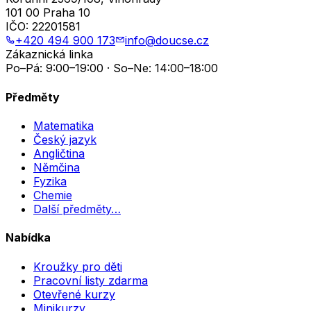
101 00 Praha 10
IČO:
22201581
+420 494 900 173
info@doucse.cz
Zákaznická linka
Po–Pá: 9:00–19:00 · So–Ne: 14:00–18:00
Předměty
Matematika
Český jazyk
Angličtina
Němčina
Fyzika
Chemie
Další předměty…
Nabídka
Kroužky pro děti
Pracovní listy zdarma
Otevřené kurzy
Minikurzy