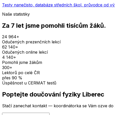
Testy nanečisto, databáze středních škol, průvodce od v
Naše statistiky
Za 7 let jsme pomohli
tisícům žáků
.
24 964
+
Odučených prezenčních lekcí
62 140
+
Odučených online lekcí
4 140
+
Pomohli jsme žákům
300
+
Lektorů po celé ČR
přes
90
%
Úspěšnost u CERMAT testů
Poptejte doučování
fyziky
Liberec
Stačí zanechat kontakt — koordinátorka se Vám ozve do 