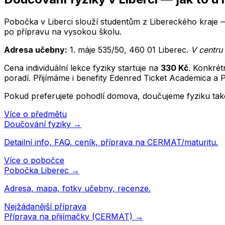
Pobočka v Liberci slouží studentům z Libereckého kraje 
po přípravu na vysokou školu.
Adresa učebny:
1. máje 535/50
,
460 01
Liberec
.
V centru
Cena individuální lekce
fyziky
startuje na
330
Kč
. Konkrét
poradí. Přijímáme i benefity Edenred Ticket Academica a 
Pokud preferujete pohodlí domova, doučujeme
fyziku
tak
Více o předmětu
Doučování
fyziky
→
Detailní info, FAQ, ceník, příprava na CERMAT/maturitu.
Více o pobočce
Pobočka
Liberec
→
Adresa, mapa, fotky učebny, recenze.
Nejžádanější příprava
Příprava na přijímačky (CERMAT) →