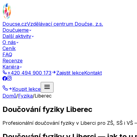
Doucse.cz
Vzdělávací centrum Doučse, z.s.
Doučujeme
Další aktivity
O nás
Ceník
FAQ
Recenze
Kariéra
+420 494 900 173
Zajistit lekce
Kontakt
Koupit lekce
Domů
/
Fyzika
/
Liberec
Doučování fyziky Liberec
Profesionální doučování fyziky v Liberci pro ZŠ, SŠ i V
Doučování
fyziky
v
Liberci
— jak to u