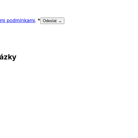
mi podmínkami
.
*
Odeslat →
tázky