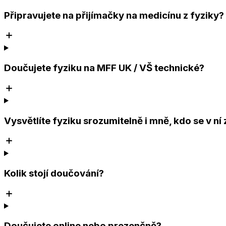
Připravujete na přijímačky na medicínu z fyziky?
Doučujete fyziku na MFF UK / VŠ technické?
Vysvětlíte fyziku srozumitelně i mně, kdo se v ní 
Kolik stojí doučování?
Doučujete online nebo prezenčně?