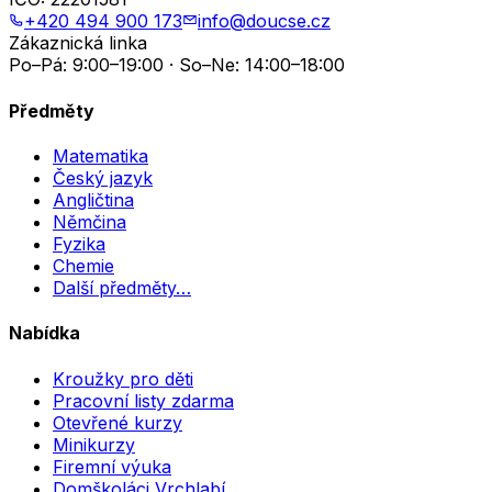
+420 494 900 173
info@doucse.cz
Zákaznická linka
Po–Pá: 9:00–19:00 · So–Ne: 14:00–18:00
Předměty
Matematika
Český jazyk
Angličtina
Němčina
Fyzika
Chemie
Další předměty…
Nabídka
Kroužky pro děti
Pracovní listy zdarma
Otevřené kurzy
Minikurzy
Firemní výuka
Domškoláci Vrchlabí