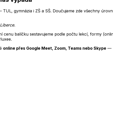
— TUL, gymnázia i ZŠ a SŠ.
Doučujeme zde všechny úrovně
 Liberce
.
ní cenu balíčku sestavujeme podle počtu lekcí, formy (on
Pluxee.
é
online přes Google Meet, Zoom, Teams nebo Skype
— k