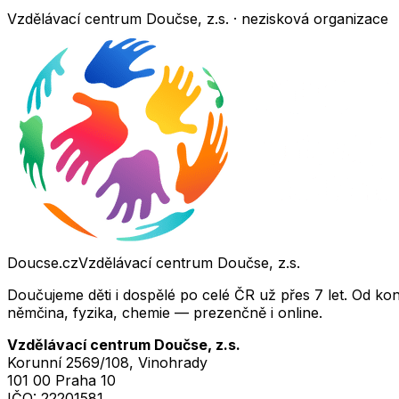
Vzdělávací centrum Doučse, z.s. · nezisková organizace
Doucse.cz
Vzdělávací centrum Doučse, z.s.
Doučujeme děti i dospělé po celé ČR už přes 7 let. Od ko
němčina, fyzika, chemie — prezenčně i online.
Vzdělávací centrum Doučse, z.s.
Korunní 2569/108, Vinohrady
101 00 Praha 10
IČO:
22201581