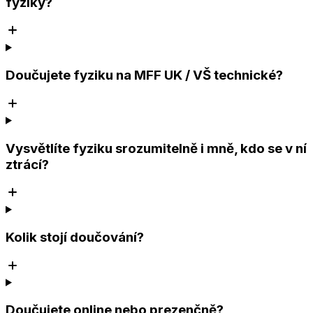
fyziky?
Doučujete fyziku na MFF UK / VŠ technické?
Vysvětlíte fyziku srozumitelně i mně, kdo se v ní
ztrácí?
Kolik stojí doučování?
Doučujete online nebo prezenčně?