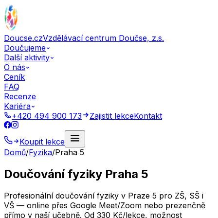
Doucse.cz
Vzdělávací centrum Doučse, z.s.
Doučujeme
Další aktivity
O nás
Ceník
FAQ
Recenze
Kariéra
+420 494 900 173
Zajistit lekce
Kontakt
Koupit lekce
Domů
/
Fyzika
/
Praha 5
Doučování fyziky Praha 5
Profesionální doučování fyziky v Praze 5 pro ZŠ, SŠ i
VŠ — online přes Google Meet/Zoom nebo prezenčně
přímo v naší učebně. Od 330 Kč/lekce, možnost