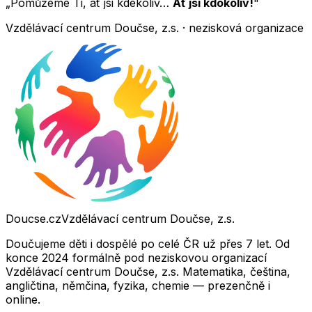
„Pomůžeme Ti, ať jsi kdekoliv…
Ať jsi kdokoliv!
"
Vzdělávací centrum Doučse, z.s. · nezisková organizace
Doucse.cz
Vzdělávací centrum Doučse, z.s.
Doučujeme děti i dospělé po celé ČR už přes 7 let. Od
konce 2024 formálně pod neziskovou organizací
Vzdělávací centrum Doučse, z.s. Matematika, čeština,
angličtina, němčina, fyzika, chemie — prezenčně i
online.