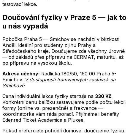
testovací lekce.
Doučování
fyziky
v
Praze 5
— jak to
u nás vypadá
Pobočka Praha 5 — Smíchov se nachází v blízkosti
Anděl, ideální pro studenty z jihu Prahy a
Středočeského kraje.
Doučujeme zde všechny úrovně
— od základů přes přípravu na CERMAT, maturitu, až
po přípravu na vysokou školu.
Adresa učebny:
Radlická 180/50
,
150 00
Praha 5-
Smíchov
.
V dostupnosti tramvajových zastávek na
Smíchově
.
Cena individuální lekce
fyziky
startuje na
330
Kč
.
Konkrétní cenu balíčku sestavujeme podle počtu lekcí,
formy (online vs. prezenčně) a frekvence —
koordinátorka vám ráda poradí. Přijímáme i benefity
Edenred Ticket Academica a Pluxee.
Pokud preferujete pohodlí domova, doučujeme
fyziku