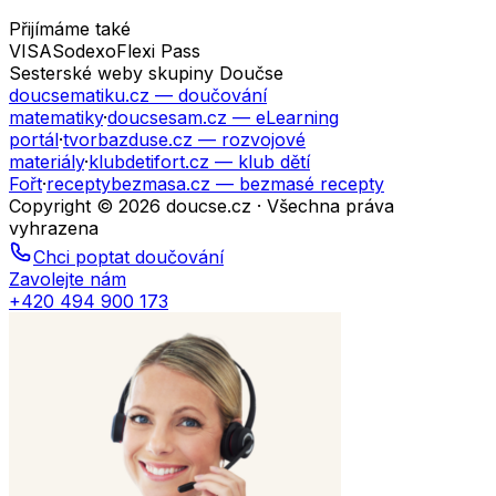
Přijímáme také
VISA
Sodexo
Flexi Pass
Sesterské weby skupiny Doučse
doucsematiku.cz
— doučování
matematiky
·
doucsesam.cz
— eLearning
portál
·
tvorbazduse.cz
— rozvojové
materiály
·
klubdetifort.cz
— klub dětí
Fořt
·
receptybezmasa.cz
— bezmasé recepty
Copyright © 2026 doucse.cz · Všechna práva
vyhrazena
Chci poptat doučování
Zavolejte nám
+420 494 900 173