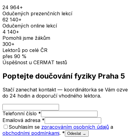
24 964
+
Odučených prezenčních lekcí
62 140
+
Odučených online lekcí
4 140
+
Pomohli jsme žákům
300
+
Lektorů po celé ČR
přes
90
%
Úspěšnost u CERMAT testů
Poptejte doučování
fyziky
Praha 5
Stačí zanechat kontakt — koordinátorka se Vám ozve
do 24 hodin a doporučí vhodného lektora.
Telefonní číslo
*
Emailová adresa
*
Souhlasím se
zpracováním osobních údajů
a
obchodními podmínkami
.
*
Odeslat →