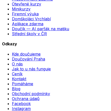
Otevřené kurzy
Minikurzy
Firemní výuka
Domškoláci Vrchlabí
Aplikace zdarma
Doučík — AI parťák na matiku
Střední školy v ČR
Odkazy
Kde doučujeme
Doučování Praha
O nás
Jak to u nás funguje
Ceník
Kontakt
Pomáháme
Blog
Obchodní podmínky
Ochrana údajů
Facebook
Instagram