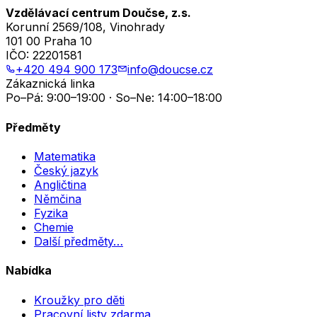
Vzdělávací centrum Doučse, z.s.
Korunní 2569/108, Vinohrady
101 00 Praha 10
IČO:
22201581
+420 494 900 173
info@doucse.cz
Zákaznická linka
Po–Pá: 9:00–19:00 · So–Ne: 14:00–18:00
Předměty
Matematika
Český jazyk
Angličtina
Němčina
Fyzika
Chemie
Další předměty…
Nabídka
Kroužky pro děti
Pracovní listy zdarma