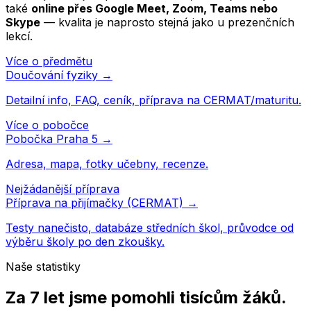
také
online přes Google Meet, Zoom, Teams nebo
Skype
— kvalita je naprosto stejná jako u prezenčních
lekcí.
Více o předmětu
Doučování
fyziky
→
Detailní info, FAQ, ceník, příprava na CERMAT/maturitu.
Více o pobočce
Pobočka
Praha 5
→
Adresa, mapa, fotky učebny, recenze.
Nejžádanější příprava
Příprava na přijímačky (CERMAT) →
Testy nanečisto, databáze středních škol, průvodce od
výběru školy po den zkoušky.
Naše statistiky
Za 7 let jsme pomohli
tisícům žáků
.