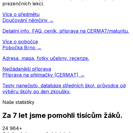
prezenčních lekcí.
Více o předmětu
Doučování
němčiny
→
Detailní info, FAQ, ceník, příprava na CERMAT/maturitu.
Více o pobočce
Pobočka
Brno
→
Adresa, mapa, fotky učebny, recenze.
Nejžádanější příprava
Příprava na přijímačky (CERMAT) →
Testy nanečisto, databáze středních škol, průvodce od
výběru školy po den zkoušky.
Naše statistiky
Za 7 let jsme pomohli
tisícům žáků
.
24 964
+