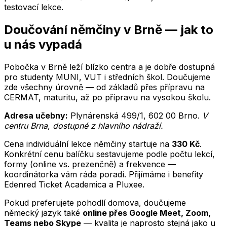
testovací lekce.
Doučování
němčiny
v
Brně
— jak to
u nás vypadá
Pobočka v Brně leží blízko centra a je dobře dostupná
pro studenty MUNI, VUT i středních škol.
Doučujeme
zde všechny úrovně — od základů přes přípravu na
CERMAT, maturitu, až po přípravu na vysokou školu.
Adresa učebny:
Plynárenská 499/1
,
602 00
Brno
.
V
centru Brna, dostupné z hlavního nádraží
.
Cena individuální lekce
němčiny
startuje na
330
Kč
.
Konkrétní cenu balíčku sestavujeme podle počtu lekcí,
formy (online vs. prezenčně) a frekvence —
koordinátorka vám ráda poradí. Přijímáme i benefity
Edenred Ticket Academica a Pluxee.
Pokud preferujete pohodlí domova, doučujeme
německý jazyk
také
online přes Google Meet, Zoom,
Teams nebo Skype
— kvalita je naprosto stejná jako u