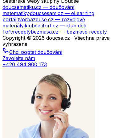
Sesterské weby skupiny Doučse
doucsematiku.cz
— doučování
matematiky
·
doucsesam.cz
— eLearning
portál
·
tvorbazduse.cz
— rozvojové
materiály
·
klubdetifort.cz
— klub dětí
Fořt
·
receptybezmasa.cz
— bezmasé recepty
Copyright © 2026 doucse.cz · Všechna práva
vyhrazena
Chci poptat doučování
Zavolejte nám
+420 494 900 173