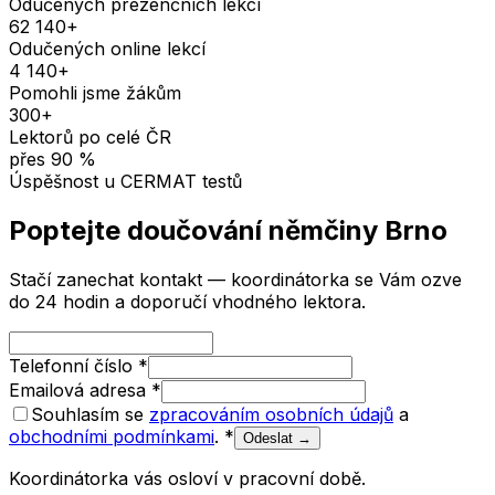
Odučených prezenčních lekcí
62 140
+
Odučených online lekcí
4 140
+
Pomohli jsme žákům
300
+
Lektorů po celé ČR
přes
90
%
Úspěšnost u CERMAT testů
Poptejte doučování
němčiny
Brno
Stačí zanechat kontakt — koordinátorka se Vám ozve
do 24 hodin a doporučí vhodného lektora.
Telefonní číslo
*
Emailová adresa
*
Souhlasím se
zpracováním osobních údajů
a
obchodními podmínkami
.
*
Odeslat →
Koordinátorka vás osloví v pracovní době.