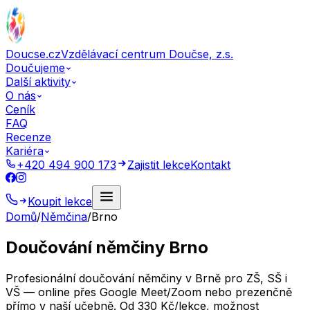
Doucse.cz
Vzdělávací centrum Doučse, z.s.
Doučujeme
Další aktivity
O nás
Ceník
FAQ
Recenze
Kariéra
+420 494 900 173
Zajistit lekce
Kontakt
Koupit lekce
Domů
/
Němčina
/
Brno
Doučování němčiny Brno
Profesionální doučování němčiny v Brně pro ZŠ, SŠ i
VŠ — online přes Google Meet/Zoom nebo prezenčně
přímo v naší učebně. Od 330 Kč/lekce, možnost