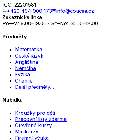
IČO:
22201581
+420 494 900 173
info@doucse.cz
Zákaznická linka
Po–Pá: 9:00–19:00 · So–Ne: 14:00–18:00
Předměty
Matematika
Český jazyk
Angličtina
Němčina
Fyzika
Chemie
Další předměty…
Nabídka
Kroužky pro děti
Pracovní listy zdarma
Otevřené kurzy
Minikurzy
Firemní výuka