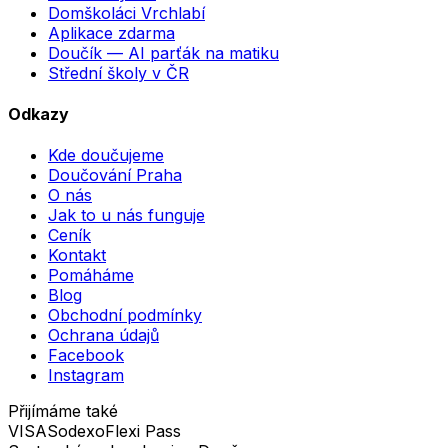
Domškoláci Vrchlabí
Aplikace zdarma
Doučík — AI parťák na matiku
Střední školy v ČR
Odkazy
Kde doučujeme
Doučování Praha
O nás
Jak to u nás funguje
Ceník
Kontakt
Pomáháme
Blog
Obchodní podmínky
Ochrana údajů
Facebook
Instagram
Přijímáme také
VISA
Sodexo
Flexi Pass