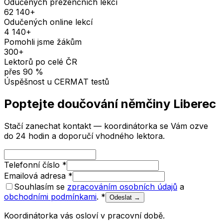
Odučených prezenčních lekcí
62 140
+
Odučených online lekcí
4 140
+
Pomohli jsme žákům
300
+
Lektorů po celé ČR
přes
90
%
Úspěšnost u CERMAT testů
Poptejte doučování
němčiny
Liberec
Stačí zanechat kontakt — koordinátorka se Vám ozve
do 24 hodin a doporučí vhodného lektora.
Telefonní číslo
*
Emailová adresa
*
Souhlasím se
zpracováním osobních údajů
a
obchodními podmínkami
.
*
Odeslat →
Koordinátorka vás osloví v pracovní době.