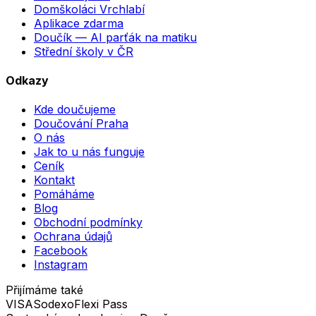
Domškoláci Vrchlabí
Aplikace zdarma
Doučík — AI parťák na matiku
Střední školy v ČR
Odkazy
Kde doučujeme
Doučování Praha
O nás
Jak to u nás funguje
Ceník
Kontakt
Pomáháme
Blog
Obchodní podmínky
Ochrana údajů
Facebook
Instagram
Přijímáme také
VISA
Sodexo
Flexi Pass