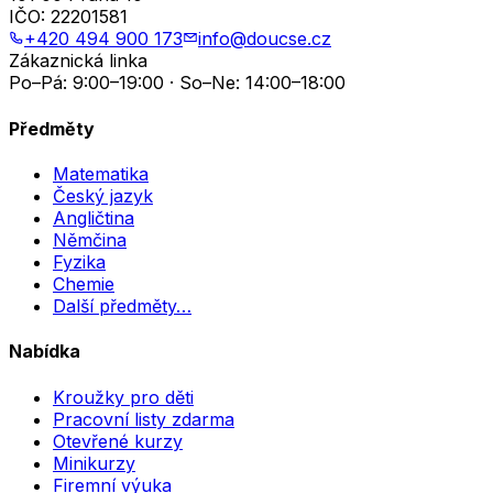
IČO:
22201581
+420 494 900 173
info@doucse.cz
Zákaznická linka
Po–Pá: 9:00–19:00 · So–Ne: 14:00–18:00
Předměty
Matematika
Český jazyk
Angličtina
Němčina
Fyzika
Chemie
Další předměty…
Nabídka
Kroužky pro děti
Pracovní listy zdarma
Otevřené kurzy
Minikurzy
Firemní výuka