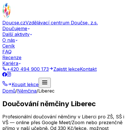
Doucse.cz
Vzdělávací centrum Doučse, z.s.
Doučujeme
Další aktivity
O nás
Ceník
FAQ
Recenze
Kariéra
+420 494 900 173
Zajistit lekce
Kontakt
Koupit lekce
Domů
/
Němčina
/
Liberec
Doučování němčiny Liberec
Profesionální doučování němčiny v Liberci pro ZŠ, SŠ i
VŠ — online přes Google Meet/Zoom nebo prezenčně
přímo v naší učebně. Od 330 Kč/lekce, možnost