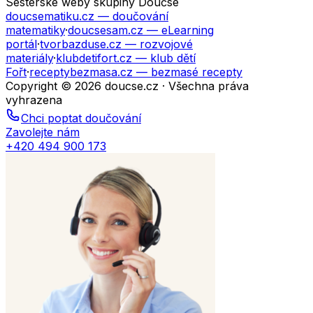
Sesterské weby skupiny Doučse
doucsematiku.cz
— doučování
matematiky
·
doucsesam.cz
— eLearning
portál
·
tvorbazduse.cz
— rozvojové
materiály
·
klubdetifort.cz
— klub dětí
Fořt
·
receptybezmasa.cz
— bezmasé recepty
Copyright © 2026 doucse.cz · Všechna práva
vyhrazena
Chci poptat doučování
Zavolejte nám
+420 494 900 173