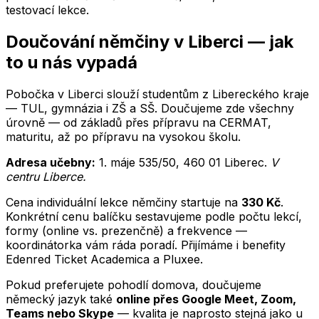
testovací lekce.
Doučování
němčiny
v
Liberci
— jak
to u nás vypadá
Pobočka v Liberci slouží studentům z Libereckého kraje
— TUL, gymnázia i ZŠ a SŠ.
Doučujeme zde všechny
úrovně — od základů přes přípravu na CERMAT,
maturitu, až po přípravu na vysokou školu.
Adresa učebny:
1. máje 535/50
,
460 01
Liberec
.
V
centru Liberce
.
Cena individuální lekce
němčiny
startuje na
330
Kč
.
Konkrétní cenu balíčku sestavujeme podle počtu lekcí,
formy (online vs. prezenčně) a frekvence —
koordinátorka vám ráda poradí. Přijímáme i benefity
Edenred Ticket Academica a Pluxee.
Pokud preferujete pohodlí domova, doučujeme
německý jazyk
také
online přes Google Meet, Zoom,
Teams nebo Skype
— kvalita je naprosto stejná jako u