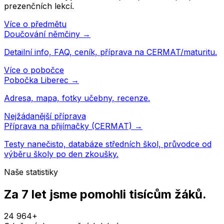
prezenčních lekcí.
Více o předmětu
Doučování
němčiny
→
Detailní info, FAQ, ceník, příprava na CERMAT/maturitu.
Více o pobočce
Pobočka
Liberec
→
Adresa, mapa, fotky učebny, recenze.
Nejžádanější příprava
Příprava na přijímačky (CERMAT) →
Testy nanečisto, databáze středních škol, průvodce od
výběru školy po den zkoušky.
Naše statistiky
Za 7 let jsme pomohli
tisícům žáků
.
24 964
+