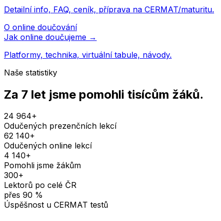
Detailní info, FAQ, ceník, příprava na CERMAT/maturitu.
O online doučování
Jak online doučujeme →
Platformy, technika, virtuální tabule, návody.
Naše statistiky
Za 7 let jsme pomohli
tisícům žáků
.
24 964
+
Odučených prezenčních lekcí
62 140
+
Odučených online lekcí
4 140
+
Pomohli jsme žákům
300
+
Lektorů po celé ČR
přes
90
%
Úspěšnost u CERMAT testů