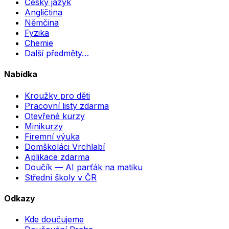
Český jazyk
Angličtina
Němčina
Fyzika
Chemie
Další předměty…
Nabídka
Kroužky pro děti
Pracovní listy zdarma
Otevřené kurzy
Minikurzy
Firemní výuka
Domškoláci Vrchlabí
Aplikace zdarma
Doučík — AI parťák na matiku
Střední školy v ČR
Odkazy
Kde doučujeme