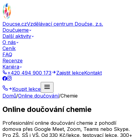
Doucse.cz
Vzdělávací centrum Doučse, z.s.
Doučujeme
Další aktivity
O nás
Ceník
FAQ
Recenze
Kariéra
+420 494 900 173
Zajistit lekce
Kontakt
Koupit lekce
Domů
/
Online doučování
/
Chemie
Online doučování chemie
Profesionální online doučování chemie z pohodlí
domova přes Google Meet, Zoom, Teams nebo Skype.
Pro ZŠ, SŠ i VŠ. Od 330 Kč/lekce, testovací lekce, 300+