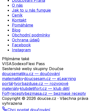
Doučování Praha
O nás
Jak to u nás funguje
Ceník
Kontakt
Pomáháme
Blog
Obchodní podmínky
Ochrana údajů
Facebook
Instagram
Přijímáme také
VISA
Sodexo
Flexi Pass
Sesterské weby skupiny Doučse
doucsematiku.cz
— doučování
matematiky
·
doucsesam.cz
— eLearning
portál
·
tvorbazduse.cz
— rozvojové
materiály
·
klubdetifort.cz
— klub dětí
Fořt
·
receptybezmasa.cz
— bezmasé recepty
Copyright © 2026 doucse.cz · Všechna práva
vyhrazena
Chci poptat doučování