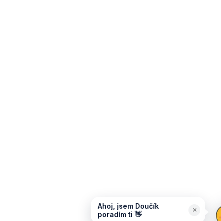
Ahoj, jsem Doučík
×
poradím ti 👋