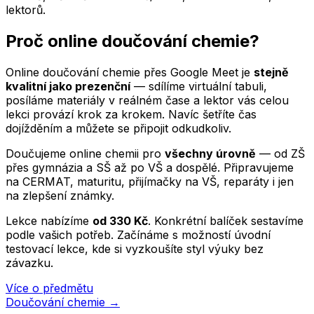
lektorů.
Proč online doučování
chemie
?
Online doučování
chemie
přes Google Meet je
stejně
kvalitní jako prezenční
— sdílíme virtuální tabuli,
posíláme materiály v reálném čase a lektor vás celou
lekci provází krok za krokem. Navíc šetříte čas
dojížděním a můžete se připojit odkudkoliv.
Doučujeme online
chemii
pro
všechny úrovně
— od ZŠ
přes gymnázia a SŠ až po VŠ a dospělé. Připravujeme
na CERMAT, maturitu, přijímačky na VŠ, reparáty i jen
na zlepšení známky.
Lekce nabízíme
od
330
Kč
. Konkrétní balíček sestavíme
podle vašich potřeb. Začínáme s možností úvodní
testovací lekce, kde si vyzkoušíte styl výuky bez
závazku.
Více o předmětu
Doučování
chemie
→