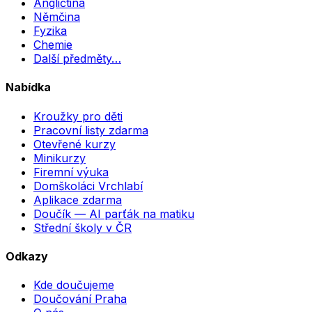
Angličtina
Němčina
Fyzika
Chemie
Další předměty…
Nabídka
Kroužky pro děti
Pracovní listy zdarma
Otevřené kurzy
Minikurzy
Firemní výuka
Domškoláci Vrchlabí
Aplikace zdarma
Doučík — AI parťák na matiku
Střední školy v ČR
Odkazy
Kde doučujeme
Doučování Praha