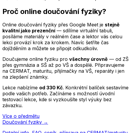
Proč online doučování
fyziky
?
Online doučování
fyziky
přes Google Meet je
stejně
kvalitní jako prezenční
— sdílíme virtuální tabuli,
posíláme materiály v reálném čase a lektor vás celou
lekci provází krok za krokem. Navíc šetříte čas
dojížděním a můžete se připojit odkudkoliv.
Doučujeme online
fyziku
pro
všechny úrovně
— od ZŠ
přes gymnázia a SŠ až po VŠ a dospělé. Připravujeme
na CERMAT, maturitu, přijímačky na VŠ, reparáty i jen
na zlepšení známky.
Lekce nabízíme
od
330
Kč
. Konkrétní balíček sestavíme
podle vašich potřeb. Začínáme s možností úvodní
testovací lekce, kde si vyzkoušíte styl výuky bez
závazku.
Více o předmětu
Doučování
fyziky
→
Detailní info, FAQ, ceník, příprava na CERMAT/maturitu.