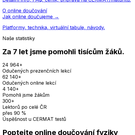
O online doučování
Jak online doučujeme →
Platformy, technika, virtuální tabule, návody.
Naše statistiky
Za 7 let jsme pomohli
tisícům žáků
.
24 964
+
Odučených prezenčních lekcí
62 140
+
Odučených online lekcí
4 140
+
Pomohli jsme žákům
300
+
Lektorů po celé ČR
přes
90
%
Úspěšnost u CERMAT testů
Poptejte online doučování
fyziky