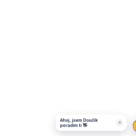
Ahoj, jsem Doučík
×
poradím ti 👋