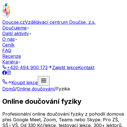
Doucse.cz
Vzdělávací centrum Doučse, z.s.
Doučujeme
Další aktivity
O nás
Ceník
FAQ
Recenze
Kariéra
+420 494 900 173
Zajistit lekce
Kontakt
Koupit lekce
Domů
/
Online doučování
/
Fyzika
Online doučování fyziky
Profesionální online doučování fyziky z pohodlí domova
přes Google Meet, Zoom, Teams nebo Skype. Pro ZŠ,
SŠ i VŠ. Od 330 Kč/lekce, testovací lekce, 300+ lektorů.