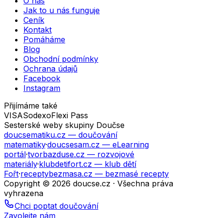
O nás
Jak to u nás funguje
Ceník
Kontakt
Pomáháme
Blog
Obchodní podmínky
Ochrana údajů
Facebook
Instagram
Přijímáme také
VISA
Sodexo
Flexi Pass
Sesterské weby skupiny Doučse
doucsematiku.cz
— doučování
matematiky
·
doucsesam.cz
— eLearning
portál
·
tvorbazduse.cz
— rozvojové
materiály
·
klubdetifort.cz
— klub dětí
Fořt
·
receptybezmasa.cz
— bezmasé recepty
Copyright © 2026 doucse.cz · Všechna práva
vyhrazena
Chci poptat doučování
Zavolejte nám