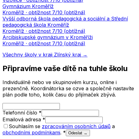
Vizovice
· obtížnost
7
/10 (
obtížná
)
Gymnázium Kroměříž
Kroměříž
· obtížnost
7
/10 (
obtížná
)
Vyšší odborná škola pedagogická a sociální a Střední
pedagogická škola Kroměříž
Kroměříž
· obtížnost
7
/10 (
obtížná
)
Arcibiskupské gymnázium v Kroměříži
Kroměříž
· obtížnost
7
/10 (
obtížná
)
Všechny školy v kraji
Zlínský kraj
→
Připravíme vaše dítě na tuhle školu
Individuálně nebo ve skupinovém kurzu, online i
prezenčně. Koordinátorka se ozve a společně nastavíte
plán podle toho, kolik času do přijímaček zbývá.
Telefonní číslo
*
Emailová adresa
*
Souhlasím se
zpracováním osobních údajů
a
obchodními podmínkami
.
*
Odeslat →