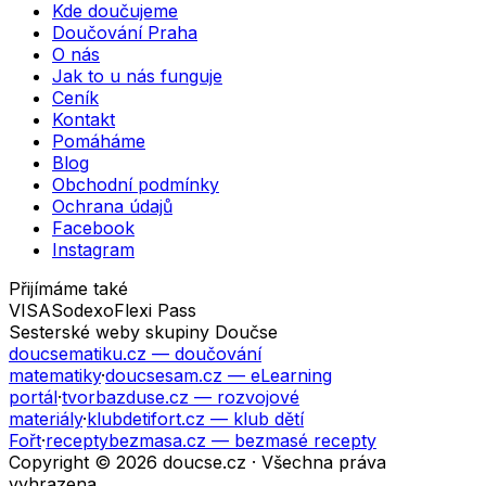
Kde doučujeme
Doučování Praha
O nás
Jak to u nás funguje
Ceník
Kontakt
Pomáháme
Blog
Obchodní podmínky
Ochrana údajů
Facebook
Instagram
Přijímáme také
VISA
Sodexo
Flexi Pass
Sesterské weby skupiny Doučse
doucsematiku.cz
— doučování
matematiky
·
doucsesam.cz
— eLearning
portál
·
tvorbazduse.cz
— rozvojové
materiály
·
klubdetifort.cz
— klub dětí
Fořt
·
receptybezmasa.cz
— bezmasé recepty
Copyright © 2026 doucse.cz · Všechna práva
vyhrazena