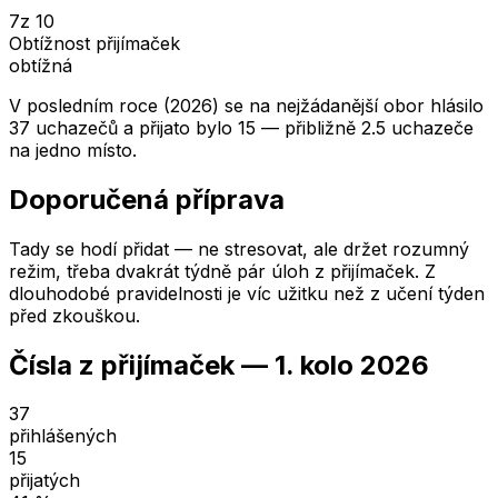
7
z 10
Obtížnost přijímaček
obtížná
V posledním roce (2026) se na nejžádanější obor hlásilo
37 uchazečů a přijato bylo 15 — přibližně 2.5 uchazeče
na jedno místo.
Doporučená příprava
Tady se hodí přidat — ne stresovat, ale držet rozumný
režim, třeba dvakrát týdně pár úloh z přijímaček. Z
dlouhodobé pravidelnosti je víc užitku než z učení týden
před zkouškou.
Čísla z přijímaček —
1. kolo
2026
37
přihlášených
15
přijatých