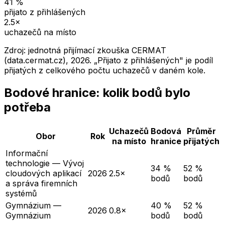
41
%
přijato z přihlášených
2.5
×
uchazečů na místo
Zdroj: jednotná přijímací zkouška CERMAT
(data.cermat.cz),
2026
. „Přijato z přihlášených" je podíl
přijatých z celkového počtu uchazečů v daném kole.
Bodové hranice: kolik bodů bylo
potřeba
Uchazečů
Bodová
Průměr
Obor
Rok
na místo
hranice
přijatých
Informační
technologie — Vývoj
34 %
52 %
cloudových aplikací
2026
2.5×
bodů
bodů
a správa firemních
systémů
Gymnázium —
40 %
52 %
2026
0.8×
Gymnázium
bodů
bodů