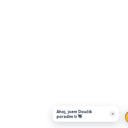
Ahoj, jsem Doučík
×
poradím ti 👋