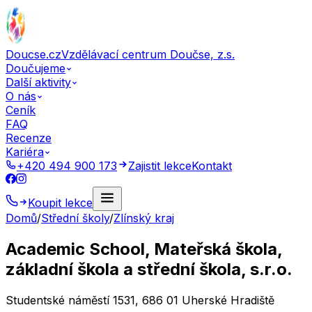
Doucse.cz
Vzdělávací centrum Doučse, z.s.
Doučujeme
Další aktivity
O nás
Ceník
FAQ
Recenze
Kariéra
+420 494 900 173
Zajistit lekce
Kontakt
Koupit lekce
Domů
/
Střední školy
/
Zlínský kraj
Academic School, Mateřská škola,
základní škola a střední škola, s.r.o.
Studentské náměstí 1531, 686 01 Uherské Hradiště