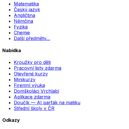
Matematika
Český jazyk
Angličtina
Němčina
Fyzika
Chemie
Další předměty…
Nabídka
Kroužky pro děti
Pracovní listy zdarma
Otevřené kurzy
Minikurzy
Firemní výuka
Domškoláci Vrchlabí
Aplikace zdarma
Doučík — AI parťák na matiku
Střední školy v ČR
Odkazy