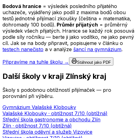
Bodová hranice
= výsledek posledního přijatého
uchazeče, vyjádřený jako podíl z maxima bodů obou
testů jednotné přijímací zkoušky (čeština + matematika,
dohromady 100 bodů).
Průměr přijatých
= průměrný
výsledek všech přijatých. Hranice se každý rok posouvá
podle síly ročníku — berte ji jako vodítko, ne jako pevný
cíl. Jak se na body připravit, popisujeme v článku o
testech nanečisto
a v analýze
šancí na gymnázium
.
Připravíme na tuhle školu →
Stáhnout jako PDF
Další školy v kraji
Zlínský kraj
Školy s podobnou obtížností přijímaček — pro
porovnání při výběru.
Gymnázium Valašské Klobouky
Valašské Klobouky
· obtížnost
7
/10 (
obtížná
)
Střední škola gastronomie a obchodu Zlín
Zlín
· obtížnost
7
/10 (
obtížná
)
Střední škola oděvní a služeb Vizovice