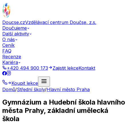
Doucse.cz
Vzdělávací centrum Doučse, z.s.
Doučujeme
Další aktivity
O nás
Ceník
FAQ
Recenze
Kariéra
+420 494 900 173
Zajistit lekce
Kontakt
Koupit lekce
Domů
/
Střední školy
/
Hlavní město Praha
Gymnázium a Hudební škola hlavního
města Prahy, základní umělecká
škola