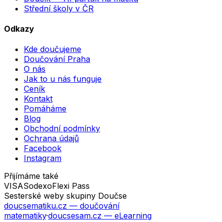
Střední školy v ČR
Odkazy
Kde doučujeme
Doučování Praha
O nás
Jak to u nás funguje
Ceník
Kontakt
Pomáháme
Blog
Obchodní podmínky
Ochrana údajů
Facebook
Instagram
Přijímáme také
VISA
Sodexo
Flexi Pass
Sesterské weby skupiny Doučse
doucsematiku.cz
— doučování
matematiky
·
doucsesam.cz
— eLearning