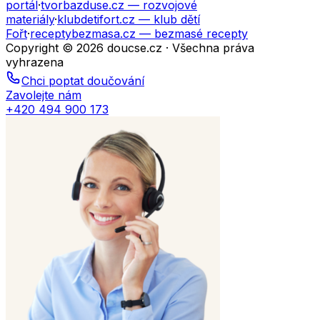
portál
·
tvorbazduse.cz
— rozvojové
materiály
·
klubdetifort.cz
— klub dětí
Fořt
·
receptybezmasa.cz
— bezmasé recepty
Copyright © 2026 doucse.cz · Všechna práva
vyhrazena
Chci poptat doučování
Zavolejte nám
+420 494 900 173