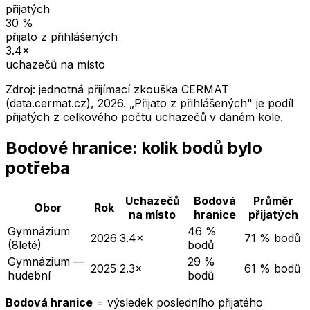
přijatých
30
%
přijato z přihlášených
3.4
×
uchazečů na místo
Zdroj: jednotná přijímací zkouška CERMAT
(data.cermat.cz),
2026
. „Přijato z přihlášených" je podíl
přijatých z celkového počtu uchazečů v daném kole.
Bodové hranice: kolik bodů bylo
potřeba
Uchazečů
Bodová
Průměr
Obor
Rok
na místo
hranice
přijatých
Gymnázium
46 %
2026
3.4×
71 % bodů
(8leté)
bodů
Gymnázium —
29 %
2025
2.3×
61 % bodů
hudební
bodů
Bodová hranice
= výsledek posledního přijatého