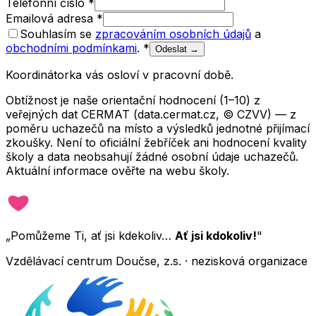
Telefonní číslo
*
Emailová adresa
*
Souhlasím se
zpracováním osobních údajů
a
obchodními podmínkami
.
*
Odeslat →
Koordinátorka vás osloví v pracovní době.
Obtížnost je naše orientační hodnocení (1–10) z
veřejných dat CERMAT (data.cermat.cz, © CZVV) — z
poměru uchazečů na místo a výsledků jednotné přijímací
zkoušky. Není to oficiální žebříček ani hodnocení kvality
školy a data neobsahují žádné osobní údaje uchazečů.
Aktuální informace ověřte na webu školy.
„Pomůžeme Ti, ať jsi kdekoliv…
Ať jsi kdokoliv!
"
Vzdělávací centrum Doučse, z.s. · nezisková organizace