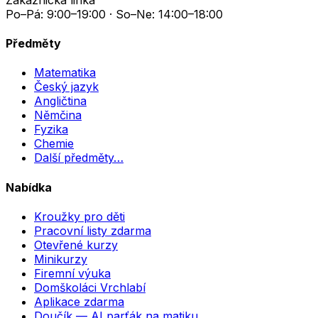
Po–Pá: 9:00–19:00 · So–Ne: 14:00–18:00
Předměty
Matematika
Český jazyk
Angličtina
Němčina
Fyzika
Chemie
Další předměty…
Nabídka
Kroužky pro děti
Pracovní listy zdarma
Otevřené kurzy
Minikurzy
Firemní výuka
Domškoláci Vrchlabí
Aplikace zdarma
Doučík — AI parťák na matiku