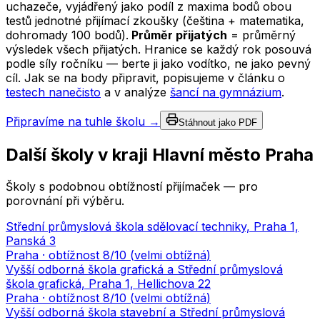
uchazeče, vyjádřený jako podíl z maxima bodů obou
testů jednotné přijímací zkoušky (čeština + matematika,
dohromady 100 bodů).
Průměr přijatých
= průměrný
výsledek všech přijatých. Hranice se každý rok posouvá
podle síly ročníku — berte ji jako vodítko, ne jako pevný
cíl. Jak se na body připravit, popisujeme v článku o
testech nanečisto
a v analýze
šancí na gymnázium
.
Připravíme na tuhle školu →
Stáhnout jako PDF
Další školy v kraji
Hlavní město Praha
Školy s podobnou obtížností přijímaček — pro
porovnání při výběru.
Střední průmyslová škola sdělovací techniky, Praha 1,
Panská 3
Praha
· obtížnost
8
/10 (
velmi obtížná
)
Vyšší odborná škola grafická a Střední průmyslová
škola grafická, Praha 1, Hellichova 22
Praha
· obtížnost
8
/10 (
velmi obtížná
)
Vyšší odborná škola stavební a Střední průmyslová