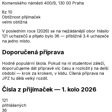
Komenského náměstí 400/9, 130 00 Praha
8
z 10
Obtížnost přijímaček
velmi obtížná
V posledním roce (2026) se na nejžádanější obor hlásilo
121 uchazečů a přijato bylo 36 — přibližně 3.4 uchazeče
na jedno místo.
Doporučená příprava
Hodně populární škola. Pokud na ní studentovi záleží,
doporučujeme dát přípravě víc času a rozložit ji na delší
období — krok za krokem, v klidu. Cílená příprava na
JPZ tu dělá velký rozdíl.
Čísla z přijímaček —
1. kolo
2026
121
přihlášených
36