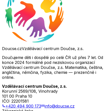
Doucse.cz
Vzdělávací centrum Doučse, z.s.
Doučujeme děti i dospělé po celé ČR už přes 7 let. Od
konce 2024 formálně pod neziskovou organizací
Vzdělávací centrum Doučse, z.s. Matematika, čeština,
angličtina, němčina, fyzika, chemie — prezenčně i
online.
Vzdělávací centrum Doučse, z.s.
Korunní 2569/108, Vinohrady
101 00 Praha 10
IČO:
22201581
+420 494 900 173
info@doucse.cz
Zákaznická linka