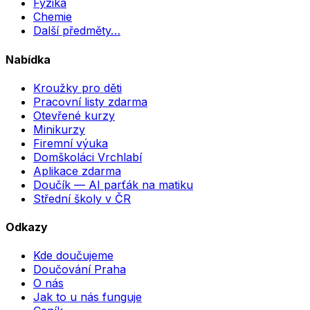
Fyzika
Chemie
Další předměty…
Nabídka
Kroužky pro děti
Pracovní listy zdarma
Otevřené kurzy
Minikurzy
Firemní výuka
Domškoláci Vrchlabí
Aplikace zdarma
Doučík — AI parťák na matiku
Střední školy v ČR
Odkazy
Kde doučujeme
Doučování Praha
O nás
Jak to u nás funguje