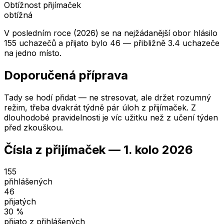
Obtížnost přijímaček
obtížná
V posledním roce (2026) se na nejžádanější obor hlásilo
155 uchazečů a přijato bylo 46 — přibližně 3.4 uchazeče
na jedno místo.
Doporučená příprava
Tady se hodí přidat — ne stresovat, ale držet rozumný
režim, třeba dvakrát týdně pár úloh z přijímaček. Z
dlouhodobé pravidelnosti je víc užitku než z učení týden
před zkouškou.
Čísla z přijímaček —
1. kolo
2026
155
přihlášených
46
přijatých
30
%
přijato z přihlášených