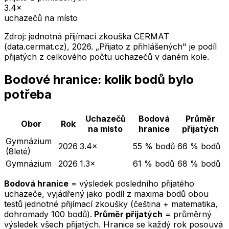
3.4
×
uchazečů na místo
Zdroj: jednotná přijímací zkouška CERMAT
(data.cermat.cz),
2026
. „Přijato z přihlášených" je podíl
přijatých z celkového počtu uchazečů v daném kole.
Bodové hranice: kolik bodů bylo
potřeba
Uchazečů
Bodová
Průměr
Obor
Rok
na místo
hranice
přijatých
Gymnázium
2026
3.4×
55 % bodů
66 % bodů
(8leté)
Gymnázium
2026
1.3×
61 % bodů
68 % bodů
Bodová hranice
= výsledek posledního přijatého
uchazeče, vyjádřený jako podíl z maxima bodů obou
testů jednotné přijímací zkoušky (čeština + matematika,
dohromady 100 bodů).
Průměr přijatých
= průměrný
výsledek všech přijatých. Hranice se každý rok posouvá