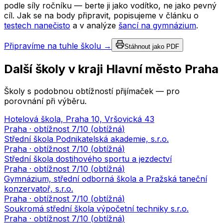
podle síly ročníku — berte ji jako vodítko, ne jako pevný
cíl. Jak se na body připravit, popisujeme v článku o
testech nanečisto
a v analýze
šancí na gymnázium
.
Připravíme na tuhle školu →
Stáhnout jako PDF
Další školy v kraji
Hlavní město Praha
Školy s podobnou obtížností přijímaček — pro
porovnání při výběru.
Hotelová škola, Praha 10, Vršovická 43
Praha
· obtížnost
7
/10 (
obtížná
)
Střední škola Podnikatelská akademie, s.r.o.
Praha
· obtížnost
7
/10 (
obtížná
)
Střední škola dostihového sportu a jezdectví
Praha
· obtížnost
7
/10 (
obtížná
)
Gymnázium, střední odborná škola a Pražská taneční
konzervatoř, s.r.o.
Praha
· obtížnost
7
/10 (
obtížná
)
Soukromá střední škola výpočetní techniky s.r.o.
Praha
· obtížnost
7
/10 (
obtížná
)