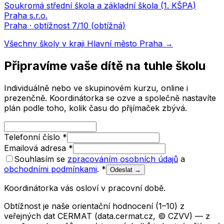
Soukromá střední škola a základní škola (1. KŠPA)
Praha s.r.o.
Praha
· obtížnost
7
/10 (
obtížná
)
Všechny školy v kraji
Hlavní město Praha
→
Připravíme vaše dítě na tuhle školu
Individuálně nebo ve skupinovém kurzu, online i
prezenčně. Koordinátorka se ozve a společně nastavíte
plán podle toho, kolik času do přijímaček zbývá.
Telefonní číslo
*
Emailová adresa
*
Souhlasím se
zpracováním osobních údajů
a
obchodními podmínkami
.
*
Odeslat →
Koordinátorka vás osloví v pracovní době.
Obtížnost je naše orientační hodnocení (1–10) z
veřejných dat CERMAT (data.cermat.cz, © CZVV) — z