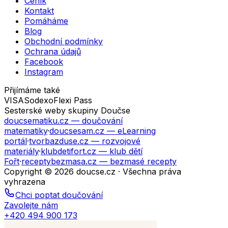
Ceník
Kontakt
Pomáháme
Blog
Obchodní podmínky
Ochrana údajů
Facebook
Instagram
Přijímáme také
VISA
Sodexo
Flexi Pass
Sesterské weby skupiny Doučse
doucsematiku.cz
— doučování
matematiky
·
doucsesam.cz
— eLearning
portál
·
tvorbazduse.cz
— rozvojové
materiály
·
klubdetifort.cz
— klub dětí
Fořt
·
receptybezmasa.cz
— bezmasé recepty
Copyright © 2026 doucse.cz · Všechna práva
vyhrazena
Chci poptat doučování
Zavolejte nám
+420 494 900 173