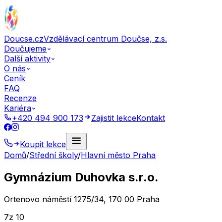
Doucse.cz
Vzdělávací centrum Doučse, z.s.
Doučujeme
Další aktivity
O nás
Ceník
FAQ
Recenze
Kariéra
+420 494 900 173
Zajistit lekce
Kontakt
Koupit lekce
Domů
/
Střední školy
/
Hlavní město Praha
Gymnázium Duhovka s.r.o.
Ortenovo náměstí 1275/34, 170 00 Praha
7
z 10