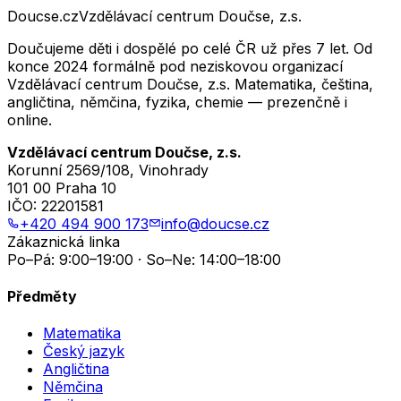
Doucse.cz
Vzdělávací centrum Doučse, z.s.
Doučujeme děti i dospělé po celé ČR už přes 7 let. Od
konce 2024 formálně pod neziskovou organizací
Vzdělávací centrum Doučse, z.s. Matematika, čeština,
angličtina, němčina, fyzika, chemie — prezenčně i
online.
Vzdělávací centrum Doučse, z.s.
Korunní 2569/108, Vinohrady
101 00 Praha 10
IČO:
22201581
+420 494 900 173
info@doucse.cz
Zákaznická linka
Po–Pá: 9:00–19:00 · So–Ne: 14:00–18:00
Předměty
Matematika
Český jazyk
Angličtina
Němčina