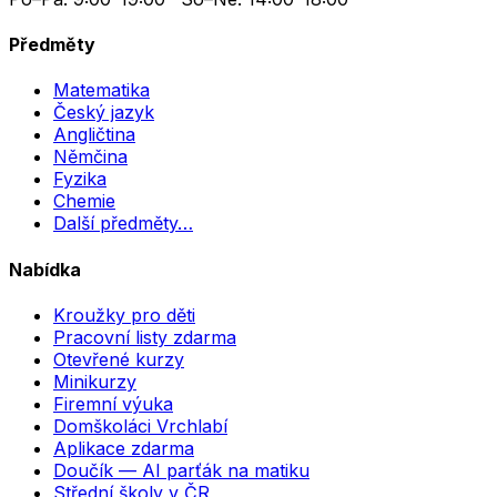
Předměty
Matematika
Český jazyk
Angličtina
Němčina
Fyzika
Chemie
Další předměty…
Nabídka
Kroužky pro děti
Pracovní listy zdarma
Otevřené kurzy
Minikurzy
Firemní výuka
Domškoláci Vrchlabí
Aplikace zdarma
Doučík — AI parťák na matiku
Střední školy v ČR