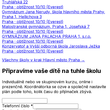
Truhlářská 22
Praha
· obtížnost
10
/10 (
Everest
)
Gymnázium Jana Nerudy, škola hlavního města Prahy,
Praha 1, Hellichova 3
Praha
· obtížnost
10
/10 (
Everest
)
Malostranské gymnázium, Praha 1, Josefská 7
Praha
· obtížnost
10
/10 (
Everest
)
GYMNÁZIUM JANA PALACHA PRAHA 1, s.r.o.
Praha
· obtížnost
10
/10 (
Everest
)
Konzervatoř a Vyšší odborná škola Jaroslava Ježka
Praha
· obtížnost
10
/10 (
Everest
)
Všechny školy v kraji
Hlavní město Praha
→
Připravíme vaše dítě na tuhle školu
Individuálně nebo ve skupinovém kurzu, online i
prezenčně. Koordinátorka se ozve a společně nastavíte
plán podle toho, kolik času do přijímaček zbývá.
Telefonní číslo
*