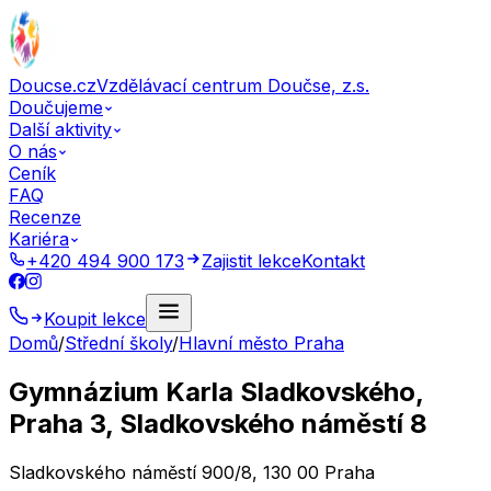
Doucse.cz
Vzdělávací centrum Doučse, z.s.
Doučujeme
Další aktivity
O nás
Ceník
FAQ
Recenze
Kariéra
+420 494 900 173
Zajistit lekce
Kontakt
Koupit lekce
Domů
/
Střední školy
/
Hlavní město Praha
Gymnázium Karla Sladkovského,
Praha 3, Sladkovského náměstí 8
Sladkovského náměstí 900/8, 130 00 Praha