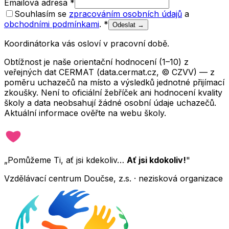
Emailová adresa
*
Souhlasím se
zpracováním osobních údajů
a
obchodními podmínkami
.
*
Odeslat →
Koordinátorka vás osloví v pracovní době.
Obtížnost je naše orientační hodnocení (1–10) z
veřejných dat CERMAT (data.cermat.cz, © CZVV) — z
poměru uchazečů na místo a výsledků jednotné přijímací
zkoušky. Není to oficiální žebříček ani hodnocení kvality
školy a data neobsahují žádné osobní údaje uchazečů.
Aktuální informace ověřte na webu školy.
„Pomůžeme Ti, ať jsi kdekoliv…
Ať jsi kdokoliv!
"
Vzdělávací centrum Doučse, z.s. · nezisková organizace