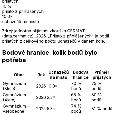
přijatých
10
%
přijato z přihlášených
10.0
×
uchazečů na místo
Zdroj: jednotná přijímací zkouška CERMAT
(data.cermat.cz),
2026
. „Přijato z přihlášených" je podíl
přijatých z celkového počtu uchazečů v daném kole.
Bodové hranice: kolik bodů bylo
potřeba
Uchazečů
Bodová
Průměr
Obor
Rok
na místo
hranice
přijatých
Gymnázium
70 %
75 %
2026
10.0×
(8leté)
bodů
bodů
Gymnázium
65 %
80 %
2026
2.3×
(4leté)
bodů
bodů
Gymnázium —
74 %
2025
5.3×
81 % bodů
všeobecné
bodů