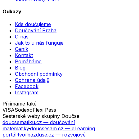
Odkazy
Kde doučujeme
Doučování Praha
O nás
Jak to u nás funguje
Ceník
Kontakt
Pomáháme
Blog
Obchodní podmínky
Ochrana údajů
Facebook
Instagram
Přijímáme také
VISA
Sodexo
Flexi Pass
Sesterské weby skupiny Doučse
doucsematiku.cz
— doučování
matematiky
·
doucsesam.cz
— eLearning
portál
·
tvorbazduse.cz
— rozvojové