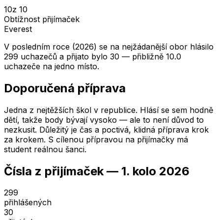
10
z 10
Obtížnost přijímaček
Everest
V posledním roce (2026) se na nejžádanější obor hlásilo
299 uchazečů a přijato bylo 30 — přibližně 10.0
uchazeče na jedno místo.
Doporučená příprava
Jedna z nejtěžších škol v republice. Hlásí se sem hodně
dětí, takže body bývají vysoko — ale to není důvod to
nezkusit. Důležitý je čas a poctivá, klidná příprava krok
za krokem. S cílenou přípravou na přijímačky má
student reálnou šanci.
Čísla z přijímaček —
1. kolo
2026
299
přihlášených
30