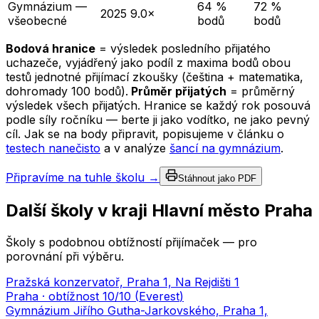
Gymnázium —
64 %
72 %
2025
9.0×
všeobecné
bodů
bodů
Bodová hranice
= výsledek posledního přijatého
uchazeče, vyjádřený jako podíl z maxima bodů obou
testů jednotné přijímací zkoušky (čeština + matematika,
dohromady 100 bodů).
Průměr přijatých
= průměrný
výsledek všech přijatých. Hranice se každý rok posouvá
podle síly ročníku — berte ji jako vodítko, ne jako pevný
cíl. Jak se na body připravit, popisujeme v článku o
testech nanečisto
a v analýze
šancí na gymnázium
.
Připravíme na tuhle školu →
Stáhnout jako PDF
Další školy v kraji
Hlavní město Praha
Školy s podobnou obtížností přijímaček — pro
porovnání při výběru.
Pražská konzervatoř, Praha 1, Na Rejdišti 1
Praha
· obtížnost
10
/10 (
Everest
)
Gymnázium Jiřího Gutha-Jarkovského, Praha 1,