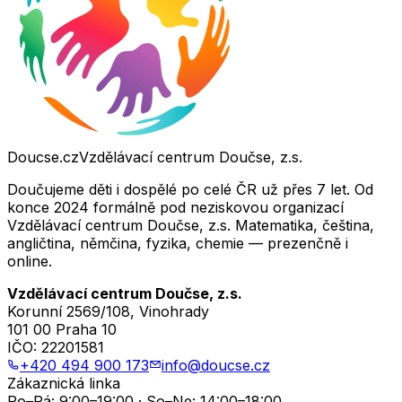
Doucse.cz
Vzdělávací centrum Doučse, z.s.
Doučujeme děti i dospělé po celé ČR už přes 7 let. Od
konce 2024 formálně pod neziskovou organizací
Vzdělávací centrum Doučse, z.s. Matematika, čeština,
angličtina, němčina, fyzika, chemie — prezenčně i
online.
Vzdělávací centrum Doučse, z.s.
Korunní 2569/108, Vinohrady
101 00 Praha 10
IČO:
22201581
+420 494 900 173
info@doucse.cz
Zákaznická linka
Po–Pá: 9:00–19:00 · So–Ne: 14:00–18:00