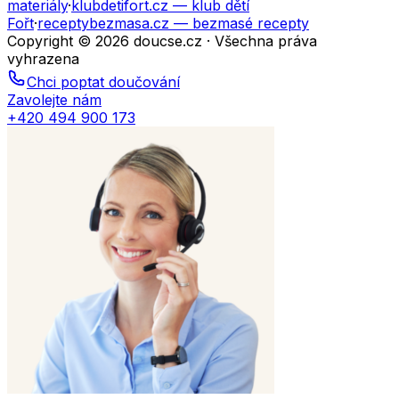
materiály
·
klubdetifort.cz
— klub dětí
Fořt
·
receptybezmasa.cz
— bezmasé recepty
Copyright © 2026 doucse.cz · Všechna práva
vyhrazena
Chci poptat doučování
Zavolejte nám
+420 494 900 173