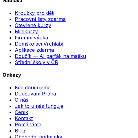
Nabídka
Kroužky pro děti
Pracovní listy zdarma
Otevřené kurzy
Minikurzy
Firemní výuka
Domškoláci Vrchlabí
Aplikace zdarma
Doučík — AI parťák na matiku
Střední školy v ČR
Odkazy
Kde doučujeme
Doučování Praha
O nás
Jak to u nás funguje
Ceník
Kontakt
Pomáháme
Blog
Obchodní podmínky