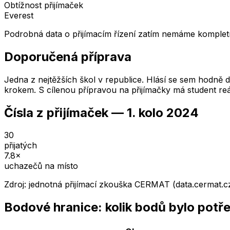
Obtížnost přijímaček
Everest
Podrobná data o přijímacím řízení zatím nemáme kompletn
Doporučená příprava
Jedna z nejtěžších škol v republice. Hlásí se sem hodně dě
krokem. S cílenou přípravou na přijímačky má student reá
Čísla z přijímaček —
1. kolo
2024
30
přijatých
7.8
×
uchazečů na místo
Zdroj: jednotná přijímací zkouška CERMAT (data.cermat.c
Bodové hranice: kolik bodů bylo potř