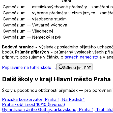
Obor
Gymnázium — estetickovýchovné předměty - zaměření 
Gymnázium — vybrané předměty v cizím jazyce - zaměř
Gymnázium — všeobecné studim
Gymnázium — Výtvarná výchova
Gymnázium — Všeobecné
Gymnázium — Německý jazyk
Bodová hranice
= výsledek posledního přijatého uchazeč
bodů).
Průměr přijatých
= průměrný výsledek všech přijat
připravit, popisujeme v článku o
testech nanečisto
a v an
Připravíme na tuhle školu →
Stáhnout jako PDF
Další školy v kraji
Hlavní město Praha
Školy s podobnou obtížností přijímaček — pro porovnání 
Pražská konzervatoř, Praha 1, Na Rejdišti 1
Praha
· obtížnost
10
/10 (
Everest
)
Gymnázium Jiřího Gutha-Jarkovského, Praha 1, Truhlářs