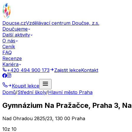
Doucse.cz
Vzdělávací centrum Doučse, z.s.
Doučujeme
Další aktivity
O nás
Ceník
FAQ
Recenze
Kariéra
+420 494 900 173
Zajistit lekce
Kontakt
Koupit lekce
Domů
/
Střední školy
/
Hlavní město Praha
Gymnázium Na Pražačce, Praha 3, N
Nad Ohradou 2825/23, 130 00 Praha
10
z 10