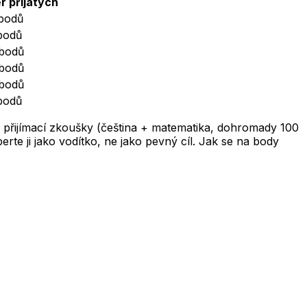
r přijatých
bodů
bodů
bodů
bodů
bodů
bodů
 přijímací zkoušky (čeština + matematika, dohromady 100
te ji jako vodítko, ne jako pevný cíl. Jak se na body