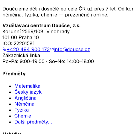
Doučujeme děti i dospělé po celé ČR už přes 7 let. Od ko
němčina, fyzika, chemie — prezenčně i online.
Vzdělávací centrum Doučse, z.s.
Korunní 2569/108, Vinohrady
101 00 Praha 10
IČO:
22201581
+420 494 900 173
info@doucse.cz
Zákaznická linka
Po–Pá: 9:00–19:00 · So–Ne: 14:00–18:00
Předměty
Matematika
Český jazyk
Angličtina
Němčina
Fyzika
Chemie
Další předměty…