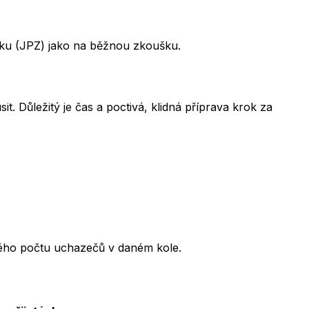
šku (JPZ) jako na běžnou zkoušku.
t. Důležitý je čas a poctivá, klidná příprava krok za
kového počtu uchazečů v daném kole.