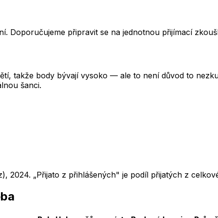
í. Doporučujeme připravit se na jednotnou přijímací zkou
tí, takže body bývají vysoko — ale to není důvod to nezkusi
lnou šanci.
z),
2024
. „Přijato z přihlášených" je podíl přijatých z cel
eba