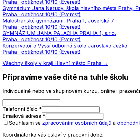
Praha
· obtížnost
10
/10 (
Everest
)
Gymnázium Jana Nerudy, škola hlavního města Prahy, Pr
Praha
· obtížnost
10
/10 (
Everest
)
Malostranské gymnázium, Praha 1, Josefská 7
Praha
· obtížnost
10
/10 (
Everest
)
GYMNÁZIUM JANA PALACHA PRAHA 1, s.r.o.
Praha
· obtížnost
10
/10 (
Everest
)
Konzervatoř a Vyšší odborná škola Jaroslava Ježka
Praha
· obtížnost
10
/10 (
Everest
)
Všechny školy v kraji
Hlavní město Praha
→
Připravíme vaše dítě na tuhle školu
Individuálně nebo ve skupinovém kurzu, online i prezenčn
Telefonní číslo
*
Emailová adresa
*
Souhlasím se
zpracováním osobních údajů
a
obchodní
Koordinátorka vás osloví v pracovní době.