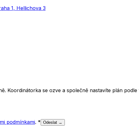
aha 1, Hellichova 3
ě. Koordinátorka se ozve a společně nastavíte plán podle t
mi podmínkami
.
*
Odeslat →