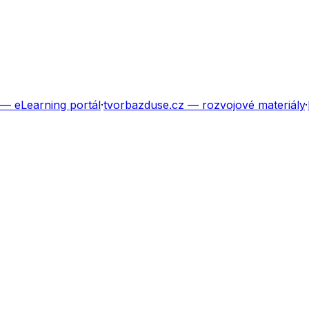
— eLearning portál
·
tvorbazduse.cz
— rozvojové materiály
·