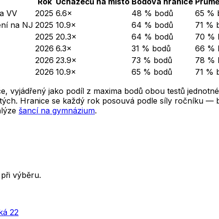
Rok
Uchazečů na místo
Bodová hranice
Průmě
na VV
2025
6.6×
48 % bodů
65 % 
ení na NJ
2025
10.9×
64 % bodů
71 % 
2025
20.3×
64 % bodů
70 % 
2026
6.3×
31 % bodů
66 % 
2026
23.9×
73 % bodů
78 % 
2026
10.9×
65 % bodů
71 % 
e, vyjádřený jako podíl z maxima bodů obou testů jednotné
ých. Hranice se každý rok posouvá podle síly ročníku — ber
alýze
šancí na gymnázium
.
při výběru.
ká 22