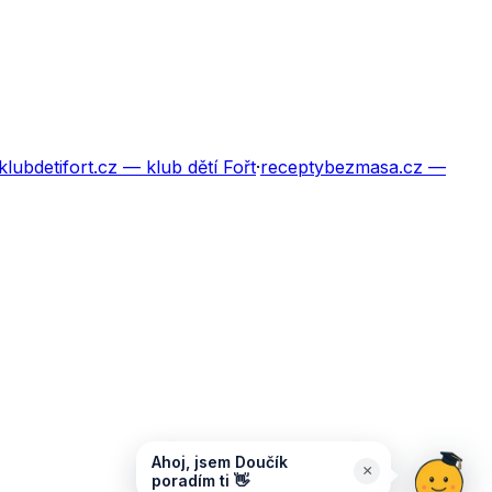
klubdetifort.cz
— klub dětí Fořt
·
receptybezmasa.cz
—
Ahoj, jsem Doučík
×
poradím ti 👋