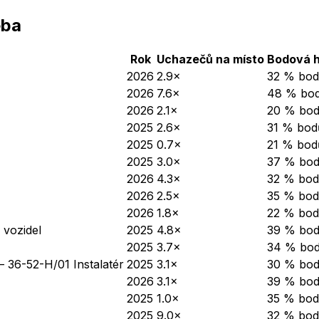
eba
Rok
Uchazečů na místo
Bodová h
2026
2.9×
32 % bod
2026
7.6×
48 % bo
2026
2.1×
20 % bo
2025
2.6×
31 % bod
2025
0.7×
21 % bod
2025
3.0×
37 % bo
2026
4.3×
32 % bod
2026
2.5×
35 % bod
2026
1.8×
22 % bod
vozidel
2025
4.8×
39 % bo
2025
3.7×
34 % bo
— 36-52-H/01 Instalatér
2025
3.1×
30 % bo
2026
3.1×
39 % bo
2025
1.0×
35 % bod
2025
9.0×
32 % bod