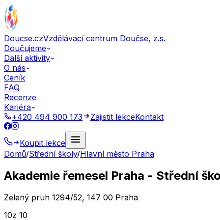
Doucse.cz
Vzdělávací centrum Doučse, z.s.
Doučujeme
Další aktivity
O nás
Ceník
FAQ
Recenze
Kariéra
+420 494 900 173
Zajistit lekce
Kontakt
Koupit lekce
Domů
/
Střední školy
/
Hlavní město Praha
Akademie řemesel Praha - Střední ško
Zelený pruh 1294/52, 147 00 Praha
10
z 10