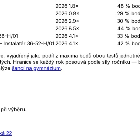
2026
1.8×
48 % bo
2026
0.8×
29 % bo
2026
2.9×
30 % bo
2026
8.5×
44 % bo
68-H/01
2026
4.1×
33 % bod
— Instalatér 36-52-H/01
2026
4.1×
42 % bo
e, vyjádřený jako podíl z maxima bodů obou testů jednotné
ých. Hranice se každý rok posouvá podle síly ročníku — ber
alýze
šancí na gymnázium
.
při výběru.
ká 22