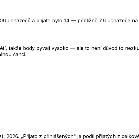
06 uchazečů a přijato bylo 14 — přibližně 7.6 uchazeče na 
tí, takže body bývají vysoko — ale to není důvod to nezkusi
lnou šanci.
z),
2026
. „Přijato z přihlášených" je podíl přijatých z cel