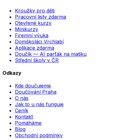
Kroužky pro děti
Pracovní listy zdarma
Otevřené kurzy
Minikurzy
Firemní výuka
Domškoláci Vrchlabí
Aplikace zdarma
Doučík — AI parťák na matiku
Střední školy v ČR
Odkazy
Kde doučujeme
Doučování Praha
O nás
Jak to u nás funguje
Ceník
Kontakt
Pomáháme
Blog
Obchodní podmínky