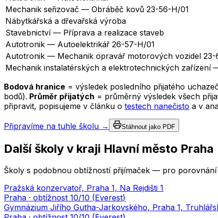
Mechanik seřizovač — Obráběč kovů 23-56-H/01
Nábytkářská a dřevařská výroba
Stavebnictví — Příprava a realizace staveb
Autotronik — Autoelektrikář 26-57-H/01
Autotronik — Mechanik opravář motorových vozidel 23-
Mechanik instalatérských a elektrotechnických zařízení 
Bodová hranice
= výsledek posledního přijatého uchazeč
bodů).
Průměr přijatých
= průměrný výsledek všech přijat
připravit, popisujeme v článku o
testech nanečisto
a v an
Připravíme na tuhle školu →
Stáhnout jako PDF
Další školy v kraji
Hlavní město Praha
Školy s podobnou obtížností přijímaček — pro porovnání 
Pražská konzervatoř, Praha 1, Na Rejdišti 1
Praha
· obtížnost
10
/10 (
Everest
)
Gymnázium Jiřího Gutha-Jarkovského, Praha 1, Truhlářs
Praha
· obtížnost
10
/10 (
Everest
)