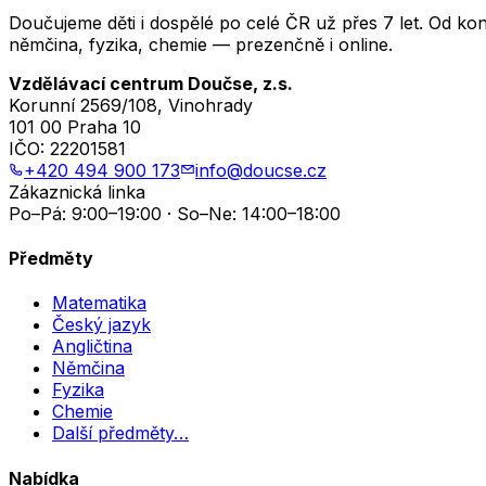
Doučujeme děti i dospělé po celé ČR už přes 7 let. Od ko
němčina, fyzika, chemie — prezenčně i online.
Vzdělávací centrum Doučse, z.s.
Korunní 2569/108, Vinohrady
101 00 Praha 10
IČO:
22201581
+420 494 900 173
info@doucse.cz
Zákaznická linka
Po–Pá: 9:00–19:00 · So–Ne: 14:00–18:00
Předměty
Matematika
Český jazyk
Angličtina
Němčina
Fyzika
Chemie
Další předměty…
Nabídka