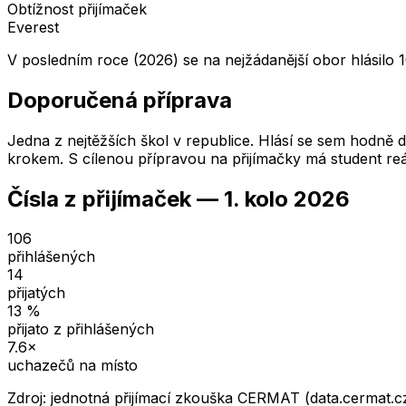
Obtížnost přijímaček
Everest
V posledním roce (2026) se na nejžádanější obor hlásilo 1
Doporučená příprava
Jedna z nejtěžších škol v republice. Hlásí se sem hodně dě
krokem. S cílenou přípravou na přijímačky má student reá
Čísla z přijímaček —
1. kolo
2026
106
přihlášených
14
přijatých
13
%
přijato z přihlášených
7.6
×
uchazečů na místo
Zdroj: jednotná přijímací zkouška CERMAT (data.cermat.c