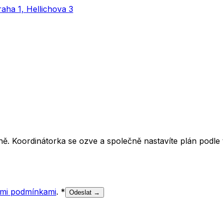
aha 1, Hellichova 3
ě. Koordinátorka se ozve a společně nastavíte plán podle t
mi podmínkami
.
*
Odeslat →