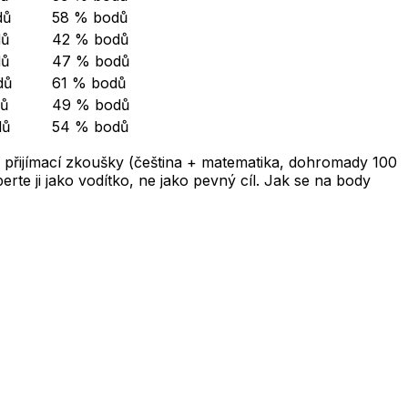
dů
58 % bodů
dů
42 % bodů
dů
47 % bodů
dů
61 % bodů
ů
49 % bodů
dů
54 % bodů
 přijímací zkoušky (čeština + matematika, dohromady 100
te ji jako vodítko, ne jako pevný cíl. Jak se na body