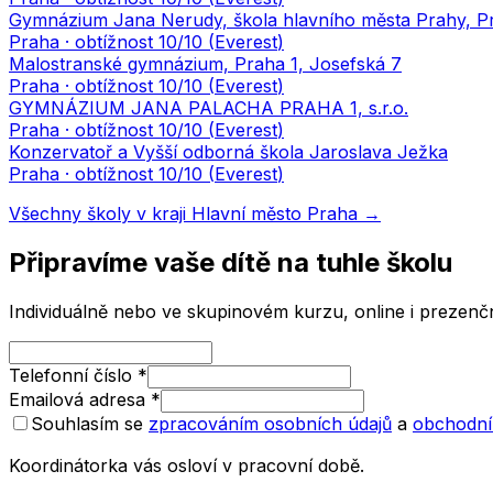
Gymnázium Jana Nerudy, škola hlavního města Prahy, Pr
Praha
· obtížnost
10
/10 (
Everest
)
Malostranské gymnázium, Praha 1, Josefská 7
Praha
· obtížnost
10
/10 (
Everest
)
GYMNÁZIUM JANA PALACHA PRAHA 1, s.r.o.
Praha
· obtížnost
10
/10 (
Everest
)
Konzervatoř a Vyšší odborná škola Jaroslava Ježka
Praha
· obtížnost
10
/10 (
Everest
)
Všechny školy v kraji
Hlavní město Praha
→
Připravíme vaše dítě na tuhle školu
Individuálně nebo ve skupinovém kurzu, online i prezenčn
Telefonní číslo
*
Emailová adresa
*
Souhlasím se
zpracováním osobních údajů
a
obchodní
Koordinátorka vás osloví v pracovní době.