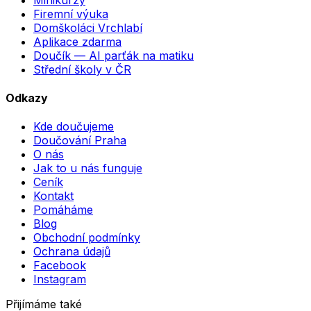
Firemní výuka
Domškoláci Vrchlabí
Aplikace zdarma
Doučík — AI parťák na matiku
Střední školy v ČR
Odkazy
Kde doučujeme
Doučování Praha
O nás
Jak to u nás funguje
Ceník
Kontakt
Pomáháme
Blog
Obchodní podmínky
Ochrana údajů
Facebook
Instagram
Přijímáme také