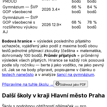
PROUD
bodů
bodů
Gymnázium — ŠVP
66 %
84 %
2026
3.4×
GOP všeobecné
bodů
bodů
Gymnázium — ŠVP
GOP všeobecné s
68 %
78 %
2026
12.9×
rozšířenou výukou
bodů
bodů
AJ
Bodová hranice
= výsledek posledního přijatého
uchazeče, vyjádřený jako podíl z maxima bodů obou
testů jednotné přijímací zkoušky (čeština + matematika,
dohromady 100 bodů).
Průměr přijatých
= průměrný
výsledek všech přijatých. Hranice se každý rok posouvá
podle síly ročníku — berte ji jako vodítko, ne jako pevný
cíl. Jak se na body připravit, popisujeme v článku o
testech nanečisto
a v analýze
šancí na gymnázium
.
Připravíme na tuhle školu →
Stáhnout jako PDF
Další školy v kraji
Hlavní město Praha
Školy s podobnou obtížností přijímaček — pro