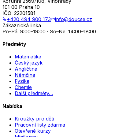
Korunní 2569/108, Vinohrady
101 00 Praha 10
IČO:
22201581
+420 494 900 173
info@doucse.cz
Zákaznická linka
Po–Pá: 9:00–19:00 · So–Ne: 14:00–18:00
Předměty
Matematika
Český jazyk
Angličtina
Němčina
Fyzika
Chemie
Další předměty…
Nabídka
Kroužky pro děti
Pracovní listy zdarma
Otevřené kurzy
Minikurzy