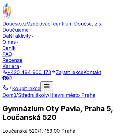
Doucse.cz
Vzdělávací centrum Doučse, z.s.
Doučujeme
Další aktivity
O nás
Ceník
FAQ
Recenze
Kariéra
+420 494 900 173
Zajistit lekce
Kontakt
Koupit lekce
Domů
/
Střední školy
/
Hlavní město Praha
Gymnázium Oty Pavla, Praha 5,
Loučanská 520
Loučanská 520/1, 153 00 Praha