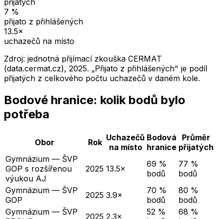
přijatých
7
%
přijato z přihlášených
13.5
×
uchazečů na místo
Zdroj: jednotná přijímací zkouška CERMAT
(data.cermat.cz),
2025
. „Přijato z přihlášených" je podíl
přijatých z celkového počtu uchazečů v daném kole.
Bodové hranice: kolik bodů bylo
potřeba
Uchazečů
Bodová
Průměr
Obor
Rok
na místo
hranice
přijatých
Gymnázium — ŠVP
69 %
77 %
GOP s rozšířenou
2025
13.5×
bodů
bodů
výukou AJ
Gymnázium — ŠVP
70 %
80 %
2025
3.9×
GOP
bodů
bodů
Gymnázium — ŠVP
52 %
68 %
2025
2.3×