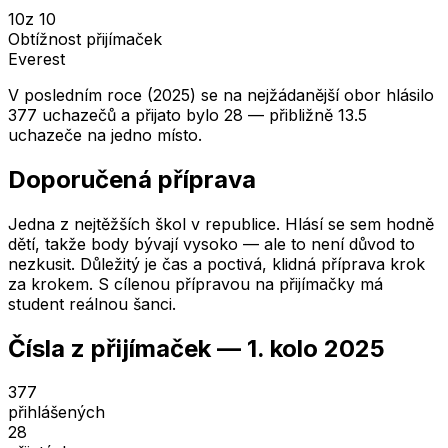
10
z 10
Obtížnost přijímaček
Everest
V posledním roce (2025) se na nejžádanější obor hlásilo
377 uchazečů a přijato bylo 28 — přibližně 13.5
uchazeče na jedno místo.
Doporučená příprava
Jedna z nejtěžších škol v republice. Hlásí se sem hodně
dětí, takže body bývají vysoko — ale to není důvod to
nezkusit. Důležitý je čas a poctivá, klidná příprava krok
za krokem. S cílenou přípravou na přijímačky má
student reálnou šanci.
Čísla z přijímaček —
1. kolo
2025
377
přihlášených
28