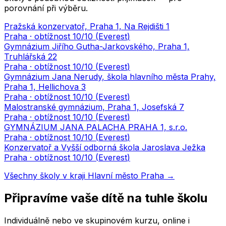
porovnání při výběru.
Pražská konzervatoř, Praha 1, Na Rejdišti 1
Praha
· obtížnost
10
/10 (
Everest
)
Gymnázium Jiřího Gutha-Jarkovského, Praha 1,
Truhlářská 22
Praha
· obtížnost
10
/10 (
Everest
)
Gymnázium Jana Nerudy, škola hlavního města Prahy,
Praha 1, Hellichova 3
Praha
· obtížnost
10
/10 (
Everest
)
Malostranské gymnázium, Praha 1, Josefská 7
Praha
· obtížnost
10
/10 (
Everest
)
GYMNÁZIUM JANA PALACHA PRAHA 1, s.r.o.
Praha
· obtížnost
10
/10 (
Everest
)
Konzervatoř a Vyšší odborná škola Jaroslava Ježka
Praha
· obtížnost
10
/10 (
Everest
)
Všechny školy v kraji
Hlavní město Praha
→
Připravíme vaše dítě na tuhle školu
Individuálně nebo ve skupinovém kurzu, online i