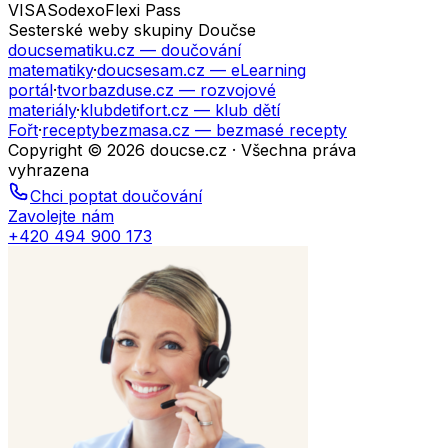
VISA
Sodexo
Flexi Pass
Sesterské weby skupiny Doučse
doucsematiku.cz
— doučování
matematiky
·
doucsesam.cz
— eLearning
portál
·
tvorbazduse.cz
— rozvojové
materiály
·
klubdetifort.cz
— klub dětí
Fořt
·
receptybezmasa.cz
— bezmasé recepty
Copyright © 2026 doucse.cz · Všechna práva
vyhrazena
Chci poptat doučování
Zavolejte nám
+420 494 900 173