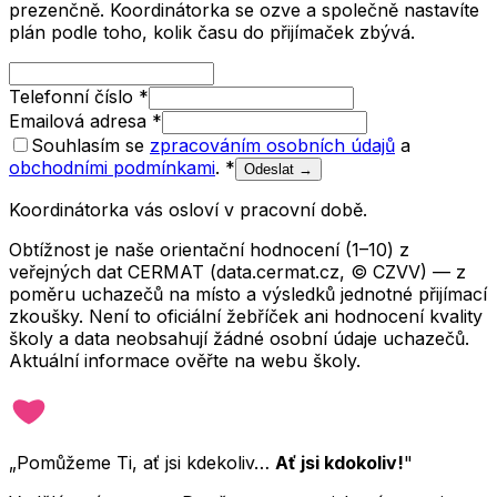
prezenčně. Koordinátorka se ozve a společně nastavíte
plán podle toho, kolik času do přijímaček zbývá.
Telefonní číslo
*
Emailová adresa
*
Souhlasím se
zpracováním osobních údajů
a
obchodními podmínkami
.
*
Odeslat →
Koordinátorka vás osloví v pracovní době.
Obtížnost je naše orientační hodnocení (1–10) z
veřejných dat CERMAT (data.cermat.cz, © CZVV) — z
poměru uchazečů na místo a výsledků jednotné přijímací
zkoušky. Není to oficiální žebříček ani hodnocení kvality
školy a data neobsahují žádné osobní údaje uchazečů.
Aktuální informace ověřte na webu školy.
„Pomůžeme Ti, ať jsi kdekoliv…
Ať jsi kdokoliv!
"