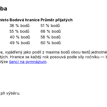
eba
místo
Bodová hranice
Průměr přijatých
38 % bodů
51 % bodů
55 % bodů
68 % bodů
40 % bodů
58 % bodů
49 % bodů
60 % bodů
e, vyjádřený jako podíl z maxima bodů obou testů jednotné
ých. Hranice se každý rok posouvá podle síly ročníku — ber
alýze
šancí na gymnázium
.
při výběru.