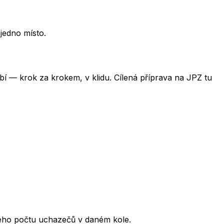
jedno místo.
obí — krok za krokem, v klidu. Cílená příprava na JPZ tu
kového počtu uchazečů v daném kole.