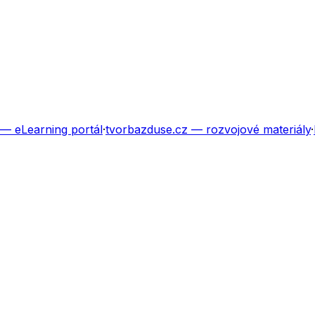
— eLearning portál
·
tvorbazduse.cz
— rozvojové materiály
·