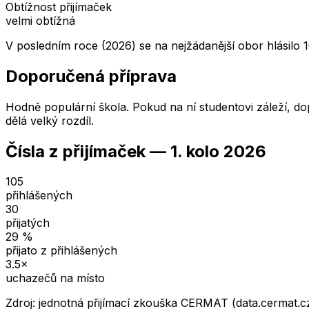
Obtížnost přijímaček
velmi obtížná
V posledním roce (2026) se na nejžádanější obor hlásilo 1
Doporučená příprava
Hodně populární škola. Pokud na ní studentovi záleží, dop
dělá velký rozdíl.
Čísla z přijímaček —
1. kolo
2026
105
přihlášených
30
přijatých
29
%
přijato z přihlášených
3.5
×
uchazečů na místo
Zdroj: jednotná přijímací zkouška CERMAT (data.cermat.c