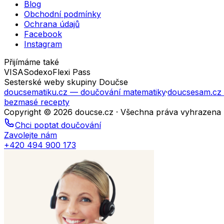
Blog
Obchodní podmínky
Ochrana údajů
Facebook
Instagram
Přijímáme také
VISA
Sodexo
Flexi Pass
Sesterské weby skupiny Doučse
doucsematiku.cz
— doučování matematiky
·
doucsesam.cz
bezmasé recepty
Copyright © 2026 doucse.cz · Všechna práva vyhrazena
Chci poptat doučování
Zavolejte nám
+420 494 900 173