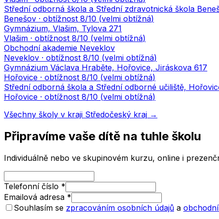
Střední odborná škola a Střední zdravotnická škola Bene
Benešov
· obtížnost
8
/10 (
velmi obtížná
)
Gymnázium, Vlašim, Tylova 271
Vlašim
· obtížnost
8
/10 (
velmi obtížná
)
Obchodní akademie Neveklov
Neveklov
· obtížnost
8
/10 (
velmi obtížná
)
Gymnázium Václava Hraběte, Hořovice, Jiráskova 617
Hořovice
· obtížnost
8
/10 (
velmi obtížná
)
Střední odborná škola a Střední odborné učiliště, Hořovi
Hořovice
· obtížnost
8
/10 (
velmi obtížná
)
Všechny školy v kraji
Středočeský kraj
→
Připravíme vaše dítě na tuhle školu
Individuálně nebo ve skupinovém kurzu, online i prezenčn
Telefonní číslo
*
Emailová adresa
*
Souhlasím se
zpracováním osobních údajů
a
obchodní