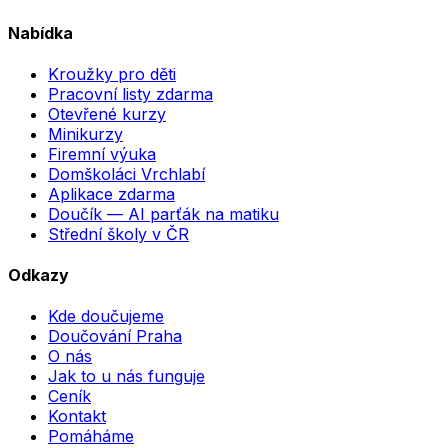
Nabídka
Kroužky pro děti
Pracovní listy zdarma
Otevřené kurzy
Minikurzy
Firemní výuka
Domškoláci Vrchlabí
Aplikace zdarma
Doučík — AI parťák na matiku
Střední školy v ČR
Odkazy
Kde doučujeme
Doučování Praha
O nás
Jak to u nás funguje
Ceník
Kontakt
Pomáháme