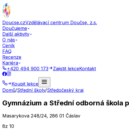
Doucse.cz
Vzdělávací centrum Doučse, z.s.
Doučujeme
Další aktivity
O nás
Ceník
FAQ
Recenze
Kariéra
+420 494 900 173
Zajistit lekce
Kontakt
Koupit lekce
Domů
/
Střední školy
/
Středočeský kraj
Gymnázium a Střední odborná škola 
Masarykova 248/24, 286 01 Čáslav
8
z 10