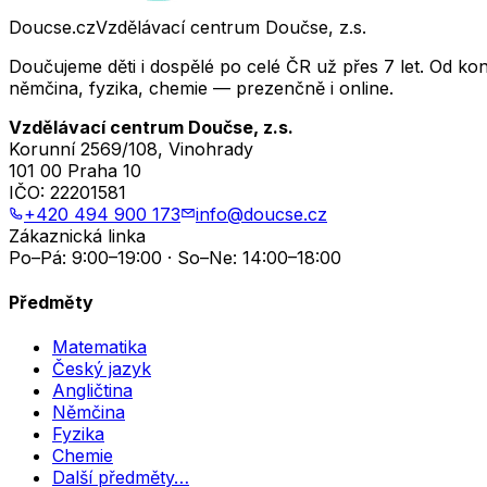
Doucse.cz
Vzdělávací centrum Doučse, z.s.
Doučujeme děti i dospělé po celé ČR už přes 7 let. Od ko
němčina, fyzika, chemie — prezenčně i online.
Vzdělávací centrum Doučse, z.s.
Korunní 2569/108, Vinohrady
101 00 Praha 10
IČO:
22201581
+420 494 900 173
info@doucse.cz
Zákaznická linka
Po–Pá: 9:00–19:00 · So–Ne: 14:00–18:00
Předměty
Matematika
Český jazyk
Angličtina
Němčina
Fyzika
Chemie
Další předměty…