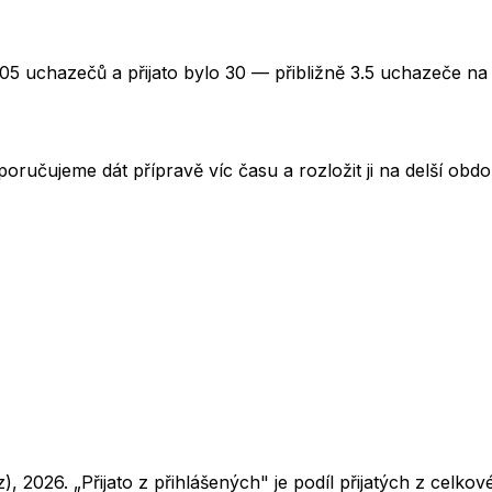
05 uchazečů a přijato bylo 30 — přibližně 3.5 uchazeče na 
oručujeme dát přípravě víc času a rozložit ji na delší obd
z),
2026
. „Přijato z přihlášených" je podíl přijatých z cel