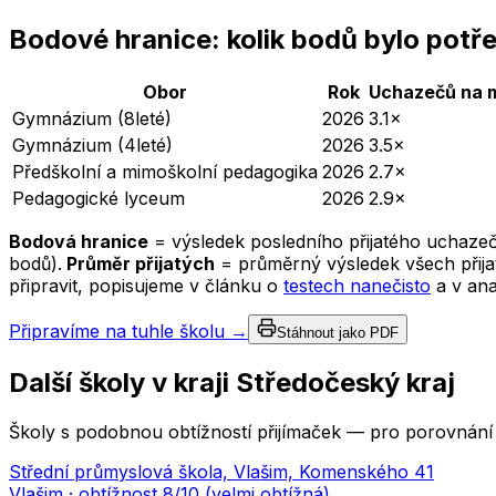
Bodové hranice: kolik bodů bylo potř
Obor
Rok
Uchazečů na 
Gymnázium (8leté)
2026
3.1×
Gymnázium (4leté)
2026
3.5×
Předškolní a mimoškolní pedagogika
2026
2.7×
Pedagogické lyceum
2026
2.9×
Bodová hranice
= výsledek posledního přijatého uchazeč
bodů).
Průměr přijatých
= průměrný výsledek všech přijat
připravit, popisujeme v článku o
testech nanečisto
a v an
Připravíme na tuhle školu →
Stáhnout jako PDF
Další školy v kraji
Středočeský kraj
Školy s podobnou obtížností přijímaček — pro porovnání 
Střední průmyslová škola, Vlašim, Komenského 41
Vlašim
· obtížnost
8
/10 (
velmi obtížná
)