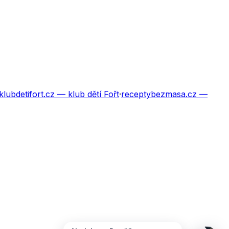
klubdetifort.cz
— klub dětí Fořt
·
receptybezmasa.cz
—