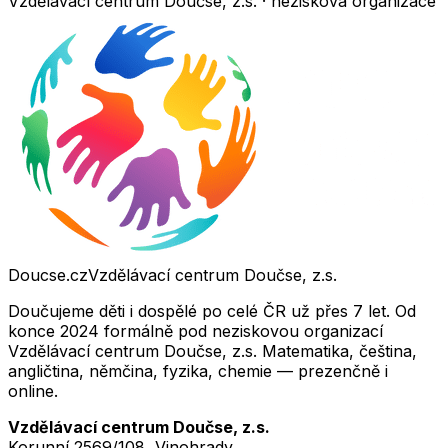
Vzdělávací centrum Doučse, z.s. · nezisková organizace
Doucse.cz
Vzdělávací centrum Doučse, z.s.
Doučujeme děti i dospělé po celé ČR už přes 7 let. Od
konce 2024 formálně pod neziskovou organizací
Vzdělávací centrum Doučse, z.s. Matematika, čeština,
angličtina, němčina, fyzika, chemie — prezenčně i
online.
Vzdělávací centrum Doučse, z.s.
Korunní 2569/108, Vinohrady