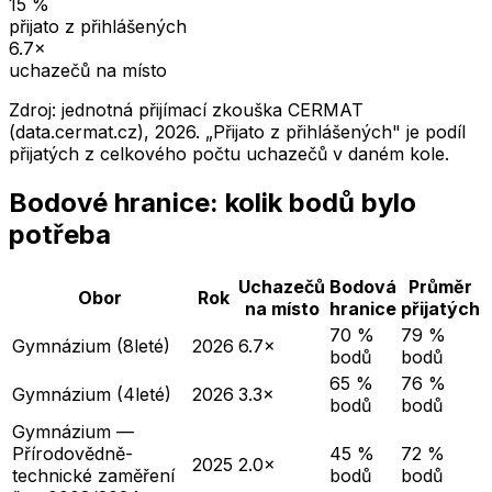
15
%
přijato z přihlášených
6.7
×
uchazečů na místo
Zdroj: jednotná přijímací zkouška CERMAT
(data.cermat.cz),
2026
. „Přijato z přihlášených" je podíl
přijatých z celkového počtu uchazečů v daném kole.
Bodové hranice: kolik bodů bylo
potřeba
Uchazečů
Bodová
Průměr
Obor
Rok
na místo
hranice
přijatých
70 %
79 %
Gymnázium (8leté)
2026
6.7×
bodů
bodů
65 %
76 %
Gymnázium (4leté)
2026
3.3×
bodů
bodů
Gymnázium —
Přírodovědně-
45 %
72 %
2025
2.0×
technické zaměření
bodů
bodů