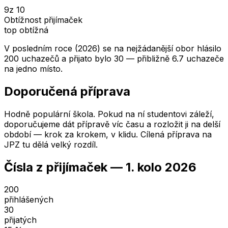
9
z 10
Obtížnost přijímaček
top obtížná
V posledním roce (2026) se na nejžádanější obor hlásilo
200 uchazečů a přijato bylo 30 — přibližně 6.7 uchazeče
na jedno místo.
Doporučená příprava
Hodně populární škola. Pokud na ní studentovi záleží,
doporučujeme dát přípravě víc času a rozložit ji na delší
období — krok za krokem, v klidu. Cílená příprava na
JPZ tu dělá velký rozdíl.
Čísla z přijímaček —
1. kolo
2026
200
přihlášených
30
přijatých