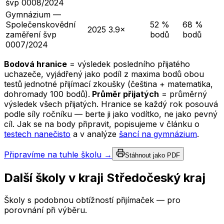
švp 0008/2024
Gymnázium —
Společenskovědní
52 %
68 %
2025
3.9×
zaměření švp
bodů
bodů
0007/2024
Bodová hranice
= výsledek posledního přijatého
uchazeče, vyjádřený jako podíl z maxima bodů obou
testů jednotné přijímací zkoušky (čeština + matematika,
dohromady 100 bodů).
Průměr přijatých
= průměrný
výsledek všech přijatých. Hranice se každý rok posouvá
podle síly ročníku — berte ji jako vodítko, ne jako pevný
cíl. Jak se na body připravit, popisujeme v článku o
testech nanečisto
a v analýze
šancí na gymnázium
.
Připravíme na tuhle školu →
Stáhnout jako PDF
Další školy v kraji
Středočeský kraj
Školy s podobnou obtížností přijímaček — pro
porovnání při výběru.