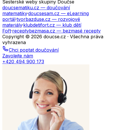
Sesterské weby skupiny Doučse
doucsematiku.cz
— doučování
matematiky
·
doucsesam.cz
— eLearning
portál
·
tvorbazduse.cz
— rozvojové
materiály
·
klubdetifort.cz
— klub dětí
Fořt
·
receptybezmasa.cz
— bezmasé recepty
Copyright © 2026 doucse.cz · Všechna práva
vyhrazena
Chci poptat doučování
Zavolejte nám
+420 494 900 173