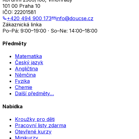
101 00 Praha 10
IČO:
22201581
+420 494 900 173
info@doucse.cz
Zákaznická linka
Po–Pá: 9:00–19:00 · So–Ne: 14:00–18:00
Předměty
Matematika
Český jazyk
Angličtina
Němčina
Fyzika
Chemie
Další předměty…
Nabídka
Kroužky pro děti
Pracovní listy zdarma
Otevřené kurzy
Minikurzy