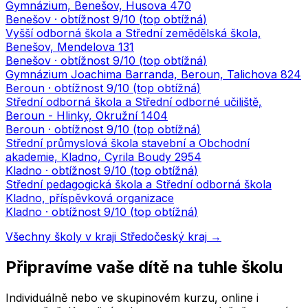
Gymnázium, Benešov, Husova 470
Benešov
· obtížnost
9
/10 (
top obtížná
)
Vyšší odborná škola a Střední zemědělská škola,
Benešov, Mendelova 131
Benešov
· obtížnost
9
/10 (
top obtížná
)
Gymnázium Joachima Barranda, Beroun, Talichova 824
Beroun
· obtížnost
9
/10 (
top obtížná
)
Střední odborná škola a Střední odborné učiliště,
Beroun - Hlinky, Okružní 1404
Beroun
· obtížnost
9
/10 (
top obtížná
)
Střední průmyslová škola stavební a Obchodní
akademie, Kladno, Cyrila Boudy 2954
Kladno
· obtížnost
9
/10 (
top obtížná
)
Střední pedagogická škola a Střední odborná škola
Kladno, příspěvková organizace
Kladno
· obtížnost
9
/10 (
top obtížná
)
Všechny školy v kraji
Středočeský kraj
→
Připravíme vaše dítě na tuhle školu
Individuálně nebo ve skupinovém kurzu, online i