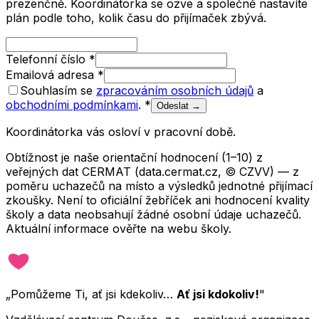
prezenčně. Koordinátorka se ozve a společně nastavíte
plán podle toho, kolik času do přijímaček zbývá.
Telefonní číslo
*
Emailová adresa
*
Souhlasím se
zpracováním osobních údajů
a
obchodními podmínkami
.
*
Odeslat →
Koordinátorka vás osloví v pracovní době.
Obtížnost je naše orientační hodnocení (1–10) z
veřejných dat CERMAT (data.cermat.cz, © CZVV) — z
poměru uchazečů na místo a výsledků jednotné přijímací
zkoušky. Není to oficiální žebříček ani hodnocení kvality
školy a data neobsahují žádné osobní údaje uchazečů.
Aktuální informace ověřte na webu školy.
„Pomůžeme Ti, ať jsi kdekoliv…
Ať jsi kdokoliv!
"