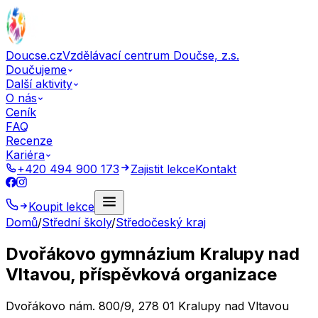
Doucse.cz
Vzdělávací centrum Doučse, z.s.
Doučujeme
Další aktivity
O nás
Ceník
FAQ
Recenze
Kariéra
+420 494 900 173
Zajistit lekce
Kontakt
Koupit lekce
Domů
/
Střední školy
/
Středočeský kraj
Dvořákovo gymnázium Kralupy nad
Vltavou, příspěvková organizace
Dvořákovo nám. 800/9, 278 01 Kralupy nad Vltavou