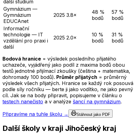
další studium
Gymnázium —
48 %
57 %
Gymnázium
2025
3.8×
bodů
bodů
EDUCAnet
Informační
technologie — IT
10 %
31 %
2025
2.0×
vzdělání pro praxi i
bodů
bodů
další
Bodová hranice
= výsledek posledního přijatého
uchazeče, vyjádřený jako podíl z maxima bodů obou
testů jednotné přijímací zkoušky (čeština + matematika,
dohromady 100 bodů).
Průměr přijatých
= průměrný
výsledek všech přijatých. Hranice se každý rok posouvá
podle síly ročníku — berte ji jako vodítko, ne jako pevný
cíl. Jak se na body připravit, popisujeme v článku o
testech nanečisto
a v analýze
šancí na gymnázium
.
Připravíme na tuhle školu →
Stáhnout jako PDF
Další školy v kraji
Jihočeský kraj