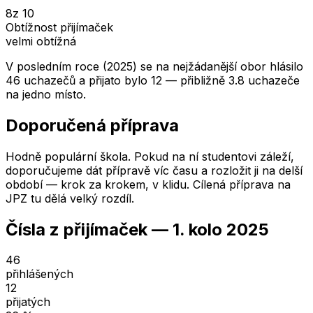
8
z 10
Obtížnost přijímaček
velmi obtížná
V posledním roce (2025) se na nejžádanější obor hlásilo
46 uchazečů a přijato bylo 12 — přibližně 3.8 uchazeče
na jedno místo.
Doporučená příprava
Hodně populární škola. Pokud na ní studentovi záleží,
doporučujeme dát přípravě víc času a rozložit ji na delší
období — krok za krokem, v klidu. Cílená příprava na
JPZ tu dělá velký rozdíl.
Čísla z přijímaček —
1. kolo
2025
46
přihlášených
12
přijatých