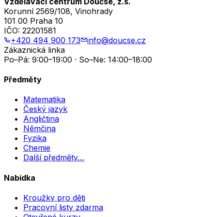
Vzdělávací centrum Doučse, z.s.
Korunní 2569/108, Vinohrady
101 00 Praha 10
IČO:
22201581
+420 494 900 173
info@doucse.cz
Zákaznická linka
Po–Pá: 9:00–19:00 · So–Ne: 14:00–18:00
Předměty
Matematika
Český jazyk
Angličtina
Němčina
Fyzika
Chemie
Další předměty…
Nabídka
Kroužky pro děti
Pracovní listy zdarma
Otevřené kurzy