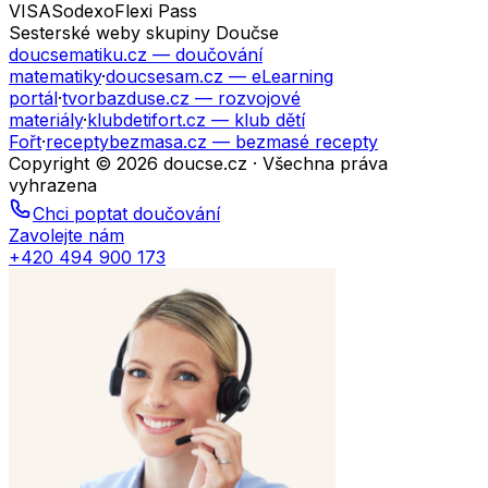
VISA
Sodexo
Flexi Pass
Sesterské weby skupiny Doučse
doucsematiku.cz
— doučování
matematiky
·
doucsesam.cz
— eLearning
portál
·
tvorbazduse.cz
— rozvojové
materiály
·
klubdetifort.cz
— klub dětí
Fořt
·
receptybezmasa.cz
— bezmasé recepty
Copyright © 2026 doucse.cz · Všechna práva
vyhrazena
Chci poptat doučování
Zavolejte nám
+420 494 900 173