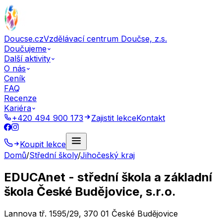
Doucse.cz
Vzdělávací centrum Doučse, z.s.
Doučujeme
Další aktivity
O nás
Ceník
FAQ
Recenze
Kariéra
+420 494 900 173
Zajistit lekce
Kontakt
Koupit lekce
Domů
/
Střední školy
/
Jihočeský kraj
EDUCAnet - střední škola a základní
škola České Budějovice, s.r.o.
Lannova tř. 1595/29, 370 01 České Budějovice