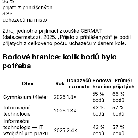
26
%
přijato z přihlášených
3.8
×
uchazečů na místo
Zdroj: jednotná přijímací zkouška CERMAT
(data.cermat.cz),
2025
. „Přijato z přihlášených" je podíl
přijatých z celkového počtu uchazečů v daném kole.
Bodové hranice: kolik bodů bylo
potřeba
Uchazečů
Bodová
Průměr
Obor
Rok
na místo
hranice
přijatých
55 %
66 %
Gymnázium (4leté)
2026
1.8×
bodů
bodů
Informační
43 %
57 %
2026
1.8×
technologie
bodů
bodů
Informační
technologie — IT
43 %
57 %
2025
2.4×
vzdělání pro praxi i
bodů
bodů