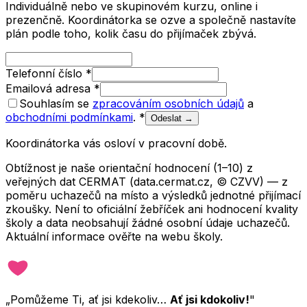
Individuálně nebo ve skupinovém kurzu, online i
prezenčně. Koordinátorka se ozve a společně nastavíte
plán podle toho, kolik času do přijímaček zbývá.
Telefonní číslo
*
Emailová adresa
*
Souhlasím se
zpracováním osobních údajů
a
obchodními podmínkami
.
*
Odeslat →
Koordinátorka vás osloví v pracovní době.
Obtížnost je naše orientační hodnocení (1–10) z
veřejných dat CERMAT (data.cermat.cz, © CZVV) — z
poměru uchazečů na místo a výsledků jednotné přijímací
zkoušky. Není to oficiální žebříček ani hodnocení kvality
školy a data neobsahují žádné osobní údaje uchazečů.
Aktuální informace ověřte na webu školy.
„Pomůžeme Ti, ať jsi kdekoliv…
Ať jsi kdokoliv!
"