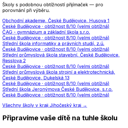
Školy s podobnou obtížností přijímaček — pro
porovnání při výběru.
Obchodní akademie, České Budějovice, Husova 1
České Budějovice
· obtížnost
8
/10 (
velmi obtížná
)
ČAG - gymnázium a základní škola s.r.o.
České Budějovice
· obtížnost
8
/10 (
velmi obtížná
)
Střední škola informatiky a právních studií, z.ú.
České Budějovice
· obtížnost
8
/10 (
velmi obtížná
)
Střední průmyslová škola stavební, České Budějovice,
Resslova 2
České Budějovice
· obtížnost
8
/10 (
velmi obtížná
)
Střední průmyslová škola strojní a elektrotechnická,
České Budějovice, Dukelská 13
České Budějovice
· obtížnost
8
/10 (
velmi obtížná
)
Střední škola Jeronýmova České Budějovice, s.r.o.
České Budějovice
· obtížnost
8
/10 (
velmi obtížná
)
Všechny školy v kraji
Jihočeský kraj
→
Připravíme vaše dítě na tuhle školu