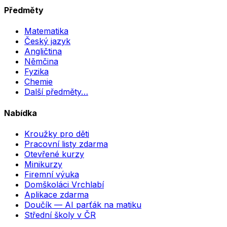
Předměty
Matematika
Český jazyk
Angličtina
Němčina
Fyzika
Chemie
Další předměty…
Nabídka
Kroužky pro děti
Pracovní listy zdarma
Otevřené kurzy
Minikurzy
Firemní výuka
Domškoláci Vrchlabí
Aplikace zdarma
Doučík — AI parťák na matiku
Střední školy v ČR