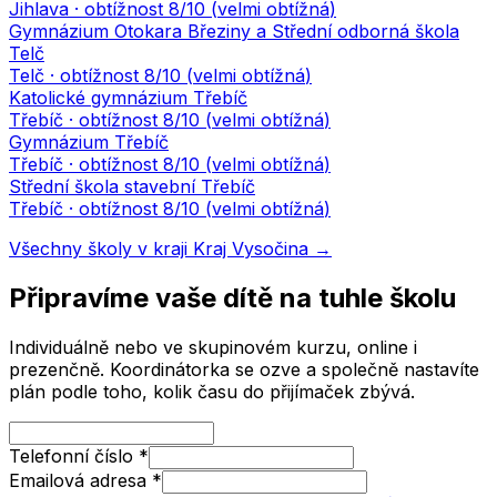
Jihlava
· obtížnost
8
/10 (
velmi obtížná
)
Gymnázium Otokara Březiny a Střední odborná škola
Telč
Telč
· obtížnost
8
/10 (
velmi obtížná
)
Katolické gymnázium Třebíč
Třebíč
· obtížnost
8
/10 (
velmi obtížná
)
Gymnázium Třebíč
Třebíč
· obtížnost
8
/10 (
velmi obtížná
)
Střední škola stavební Třebíč
Třebíč
· obtížnost
8
/10 (
velmi obtížná
)
Všechny školy v kraji
Kraj Vysočina
→
Připravíme vaše dítě na tuhle školu
Individuálně nebo ve skupinovém kurzu, online i
prezenčně. Koordinátorka se ozve a společně nastavíte
plán podle toho, kolik času do přijímaček zbývá.
Telefonní číslo
*
Emailová adresa
*