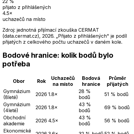
22
%
přijato z přihlášených
4.5
×
uchazečů na místo
Zdroj: jednotná přijímací zkouška CERMAT
(data.cermat.cz),
2026
. „Přijato z přihlášených" je podíl
přijatých z celkového počtu uchazečů v daném kole.
Bodové hranice: kolik bodů bylo
potřeba
Uchazečů
Bodová
Průměr
Obor
Rok
na místo
hranice
přijatých
Gymnázium
28 %
2026
1.8×
51 % bodů
(8leté)
bodů
Gymnázium
43 %
2026
1.8×
69 % bodů
(4leté)
bodů
Obchodní
43 %
2026
4.5×
56 % bodů
akademie
bodů
Ekonomické
2026
3.6×
32 % bodů
52 % bodů