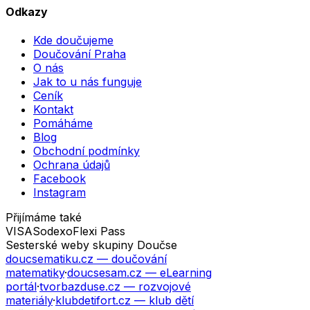
Odkazy
Kde doučujeme
Doučování Praha
O nás
Jak to u nás funguje
Ceník
Kontakt
Pomáháme
Blog
Obchodní podmínky
Ochrana údajů
Facebook
Instagram
Přijímáme také
VISA
Sodexo
Flexi Pass
Sesterské weby skupiny Doučse
doucsematiku.cz
— doučování
matematiky
·
doucsesam.cz
— eLearning
portál
·
tvorbazduse.cz
— rozvojové
materiály
·
klubdetifort.cz
— klub dětí