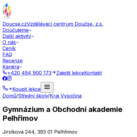
Doucse.cz
Vzdělávací centrum Doučse, z.s.
Doučujeme
Další aktivity
O nás
Ceník
FAQ
Recenze
Kariéra
+420 494 900 173
Zajistit lekce
Kontakt
Koupit lekce
Domů
/
Střední školy
/
Kraj Vysočina
Gymnázium a Obchodní akademie
Pelhřimov
Jirsíkova 244, 393 01 Pelhřimov