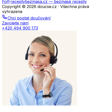
Fořt
·
receptybezmasa.cz
— bezmasé recepty
Copyright © 2026 doucse.cz · Všechna práva
vyhrazena
Chci poptat doučování
Zavolejte nám
+420 494 900 173