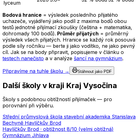
lyceum
Bodová hranice
= výsledek posledního přijatého
uchazeče, vyjádřený jako podíl z maxima bodů obou
testů jednotné přijímací zkoušky (čeština + matematika,
dohromady 100 bodů).
Průměr přijatých
= průměrný
výsledek všech přijatých. Hranice se každý rok posouvá
podle síly ročníku — berte ji jako vodítko, ne jako pevný
cíl. Jak se na body připravit, popisujeme v článku o
testech nanečisto
a v analýze
šancí na gymnázium
.
Připravíme na tuhle školu →
Stáhnout jako PDF
Další školy v kraji
Kraj Vysočina
Školy s podobnou obtížností přijímaček — pro
porovnání při výběru.
Střední průmyslová škola stavební akademika Stanislava
Bechyně Havlíčkův Brod
Havlíčkův Brod
· obtížnost
8
/10 (
velmi obtížná
)
Gymnázium Jihlava