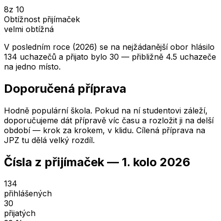
8
z 10
Obtížnost přijímaček
velmi obtížná
V posledním roce (2026) se na nejžádanější obor hlásilo
134 uchazečů a přijato bylo 30 — přibližně 4.5 uchazeče
na jedno místo.
Doporučená příprava
Hodně populární škola. Pokud na ní studentovi záleží,
doporučujeme dát přípravě víc času a rozložit ji na delší
období — krok za krokem, v klidu. Cílená příprava na
JPZ tu dělá velký rozdíl.
Čísla z přijímaček —
1. kolo
2026
134
přihlášených
30
přijatých